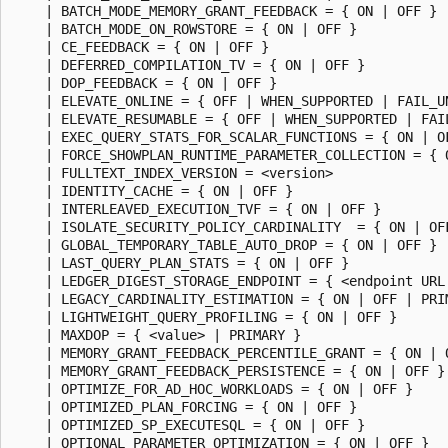
    | BATCH_MODE_MEMORY_GRANT_FEEDBACK = { ON | OFF }

    | BATCH_MODE_ON_ROWSTORE = { ON | OFF }

    | CE_FEEDBACK = { ON | OFF }

    | DEFERRED_COMPILATION_TV = { ON | OFF }

    | DOP_FEEDBACK = { ON | OFF }

    | ELEVATE_ONLINE = { OFF | WHEN_SUPPORTED | FAIL_UN
    | ELEVATE_RESUMABLE = { OFF | WHEN_SUPPORTED | FAIL
    | EXEC_QUERY_STATS_FOR_SCALAR_FUNCTIONS = { ON | OF
    | FORCE_SHOWPLAN_RUNTIME_PARAMETER_COLLECTION = { O
    | FULLTEXT_INDEX_VERSION = <version>

    | IDENTITY_CACHE = { ON | OFF }

    | INTERLEAVED_EXECUTION_TVF = { ON | OFF }

    | ISOLATE_SECURITY_POLICY_CARDINALITY  = { ON | OFF
    | GLOBAL_TEMPORARY_TABLE_AUTO_DROP = { ON | OFF }

    | LAST_QUERY_PLAN_STATS = { ON | OFF }

    | LEDGER_DIGEST_STORAGE_ENDPOINT = { <endpoint URL 
    | LEGACY_CARDINALITY_ESTIMATION = { ON | OFF | PRIM
    | LIGHTWEIGHT_QUERY_PROFILING = { ON | OFF }

    | MAXDOP = { <value> | PRIMARY }

    | MEMORY_GRANT_FEEDBACK_PERCENTILE_GRANT = { ON | O
    | MEMORY_GRANT_FEEDBACK_PERSISTENCE = { ON | OFF }

    | OPTIMIZE_FOR_AD_HOC_WORKLOADS = { ON | OFF }

    | OPTIMIZED_PLAN_FORCING = { ON | OFF }

    | OPTIMIZED_SP_EXECUTESQL = { ON | OFF }

    | OPTIONAL_PARAMETER_OPTIMIZATION = { ON | OFF }
