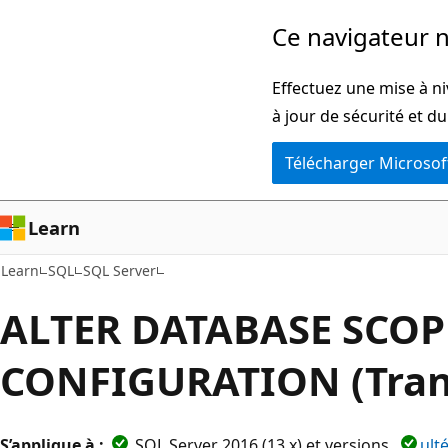
Passer
Ce navigateur n
directement
au
Effectuez une mise à ni
contenu
à jour de sécurité et d
principal
Télécharger Microsof
Learn
Learn
SQL
SQL Server
ALTER DATABASE SCO
CONFIGURATION (Tran
S’applique à :
SQL Server 2016 (13.x) et versions
ult