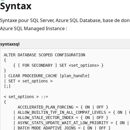
Syntax
Syntaxe pour SQL Server, Azure SQL Database, base de don
Azure SQL Managed Instance :
syntaxsql
ALTER DATABASE SCOPED CONFIGURATION

{

    { [ FOR SECONDARY ] SET <set_options> }

}

| CLEAR PROCEDURE_CACHE [plan_handle]

| SET < set_options >

[;]

< set_options > ::=

{

      ACCELERATED_PLAN_FORCING = { ON | OFF }

    | ALLOW_BUILTIN_TVF_IN_ALL_COMPAT_LEVELS = { ON | O
    | ALLOW_STALE_VECTOR_INDEX = { ON | OFF }

    | ASYNC_STATS_UPDATE_WAIT_AT_LOW_PRIORITY = { ON | 
    | BATCH_MODE_ADAPTIVE_JOINS = { ON | OFF }
