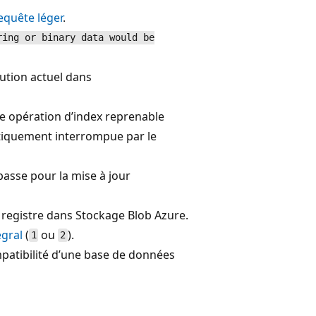
equête léger
.
ring or binary data would be
cution actuel dans
e opération d’index reprenable
tiquement interrompue par le
 basse pour la mise à jour
 registre dans Stockage Blob Azure.
égral
(
ou
).
1
2
mpatibilité d’une base de données