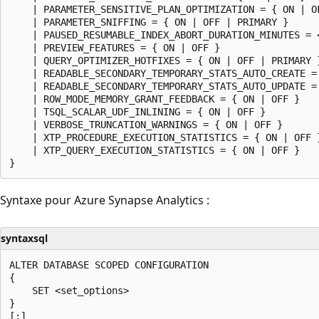
    | PARAMETER_SENSITIVE_PLAN_OPTIMIZATION = { ON | OF
    | PARAMETER_SNIFFING = { ON | OFF | PRIMARY }

    | PAUSED_RESUMABLE_INDEX_ABORT_DURATION_MINUTES = <
    | PREVIEW_FEATURES = { ON | OFF }

    | QUERY_OPTIMIZER_HOTFIXES = { ON | OFF | PRIMARY }
    | READABLE_SECONDARY_TEMPORARY_STATS_AUTO_CREATE = 
    | READABLE_SECONDARY_TEMPORARY_STATS_AUTO_UPDATE = 
    | ROW_MODE_MEMORY_GRANT_FEEDBACK = { ON | OFF }

    | TSQL_SCALAR_UDF_INLINING = { ON | OFF }

    | VERBOSE_TRUNCATION_WARNINGS = { ON | OFF }

    | XTP_PROCEDURE_EXECUTION_STATISTICS = { ON | OFF }
    | XTP_QUERY_EXECUTION_STATISTICS = { ON | OFF }

Syntaxe pour Azure Synapse Analytics :
syntaxsql
ALTER DATABASE SCOPED CONFIGURATION

{

    SET <set_options>

}

[;]
