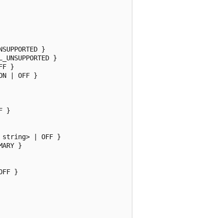
SUPPORTED }

_UNSUPPORTED }

F }

N | OFF }   

 }

string> | OFF }

ARY }

FF }
