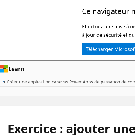
Passer
Ce navigateur n
directement
au
Effectuez une mise à ni
contenu
à jour de sécurité et d
principal
Télécharger Microsof
Learn
Créer une application canevas Power Apps de passation de co
Exercice : ajouter un