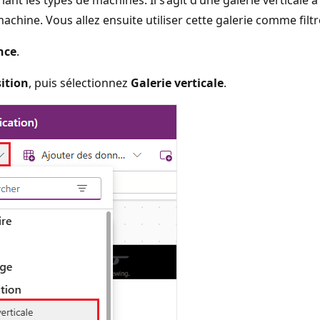
iant les types de machines. Il s’agit d’une galerie verticale 
chine. Vous allez ensuite utiliser cette galerie comme filtr
nce
.
ition
, puis sélectionnez
Galerie verticale
.