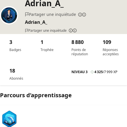
Adrian_A_
Partager une inquiétude
Adrian_A_
Partager une inquiétude
3
1
8 880
109
Badges
Trophée
Points de
Réponses
réputation
acceptées
18
NIVEAU 3
4 325
/
7 999 XP
Abonnés
Parcours d’apprentissage