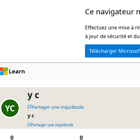
Passer
Ce navigateur n
directement
au
Effectuez une mise à ni
contenu
à jour de sécurité et d
principal
Télécharger Microsof
Learn
y c
Partager une inquiétude
y c
Partager une inquiétude
0
0