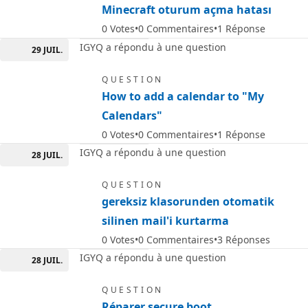
Minecraft oturum açma hatası
0
Votes
0
Commentaires
1
Réponse
IGYQ a répondu à une question
29 JUIL.
QUESTION
How to add a calendar to "My
Calendars"
0
Votes
0
Commentaires
1
Réponse
IGYQ a répondu à une question
28 JUIL.
QUESTION
gereksiz klasorunden otomatik
silinen mail'i kurtarma
0
Votes
0
Commentaires
3
Réponses
IGYQ a répondu à une question
28 JUIL.
QUESTION
Réparer secure boot