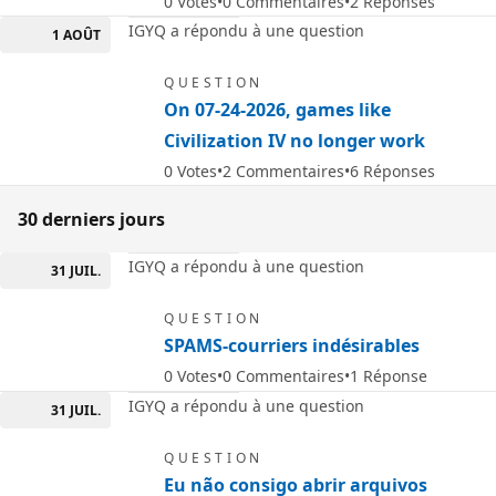
0
Votes
0
Commentaires
2
Réponses
IGYQ a répondu à une question
1 AOÛT
QUESTION
On 07-24-2026, games like
Civilization IV no longer work
0
Votes
2
Commentaires
6
Réponses
30 derniers jours
IGYQ a répondu à une question
31 JUIL.
QUESTION
SPAMS-courriers indésirables
0
Votes
0
Commentaires
1
Réponse
IGYQ a répondu à une question
31 JUIL.
QUESTION
Eu não consigo abrir arquivos