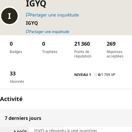
IGYQ
Partager une inquiétude
IGYQ
Partager une inquiétude
0
0
21 360
269
Badges
Trophées
Points de
Réponses
réputation
acceptées
33
NIVEAU 1
0
/
1 799 XP
Abonnés
Activité
7 derniers jours
IGYQ a répondu à une question
5 AOÛT