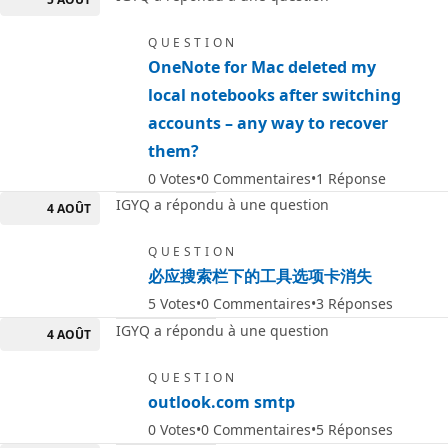
QUESTION
OneNote for Mac deleted my
local notebooks after switching
accounts – any way to recover
them?
0
Votes
0
Commentaires
1
Réponse
IGYQ a répondu à une question
4 AOÛT
QUESTION
必应搜索栏下的工具选项卡消失
5
Votes
0
Commentaires
3
Réponses
IGYQ a répondu à une question
4 AOÛT
QUESTION
outlook.com smtp
0
Votes
0
Commentaires
5
Réponses