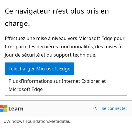
Passer
Passer
Ce navigateur n’est plus pris en
directement
à
charge.
au
la
contenu
navigation
Effectuez une mise à niveau vers Microsoft Edge pour
principal
dans
tirer parti des dernières fonctionnalités, des mises à
la
jour de sécurité et du support technique.
page
Télécharger Microsoft Edge
Plus d’informations sur Internet Explorer et
Microsoft Edge
Learn
Se connecter
C#
Windows.Foundation.Metadata