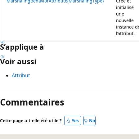
MarshalingBehaviorAttribute(MarshalingType)
Crée et
initialise
une
nouvelle
instance d
l’attribut.
S’applique à
Voir aussi
Attribut
Mode
lecture
Commentaires
désactivé
Cette page a-t-elle été utile ?
Yes
No