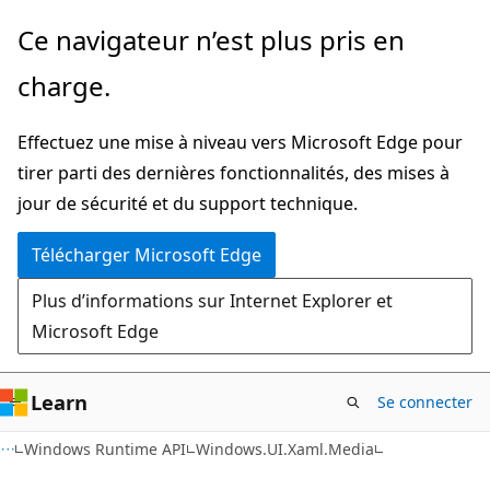
Passer
Passer
Ce navigateur n’est plus pris en
directement
à
charge.
au
la
contenu
navigation
Effectuez une mise à niveau vers Microsoft Edge pour
principal
dans
tirer parti des dernières fonctionnalités, des mises à
la
jour de sécurité et du support technique.
page
Télécharger Microsoft Edge
Plus d’informations sur Internet Explorer et
Microsoft Edge
Learn
Se connecter
C#
Windows Runtime API
Windows.UI.Xaml.Media