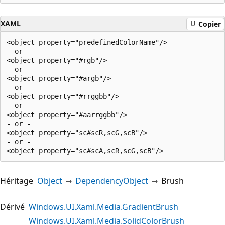
XAML
Copier
<object property="predefinedColorName"/>

- or -

<object property="#rgb"/>

- or -

<object property="#argb"/>

- or -

<object property="#rrggbb"/>

- or -

<object property="#aarrggbb"/>

- or -

<object property="sc#scR,scG,scB"/>

- or -

Héritage
Object
DependencyObject
Brush
Dérivé
Windows.UI.Xaml.Media.GradientBrush
Windows.UI.Xaml.Media.SolidColorBrush