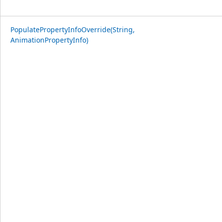
PopulatePropertyInfoOverride(String,
AnimationPropertyInfo)