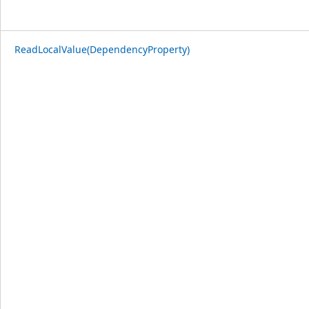
ReadLocalValue(DependencyProperty)