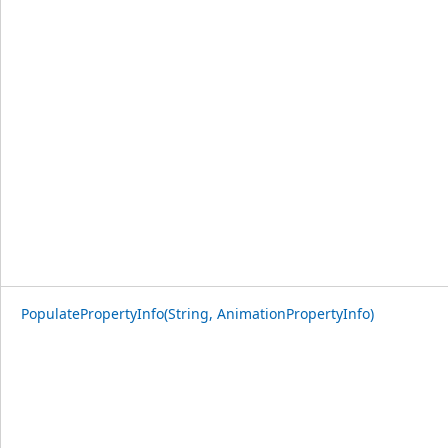
PopulatePropertyInfo(String, AnimationPropertyInfo)