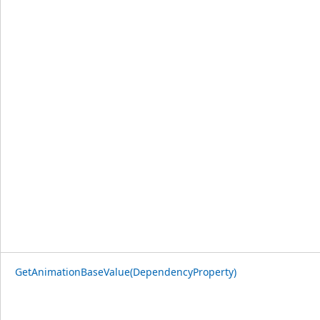
GetAnimationBaseValue(DependencyProperty)