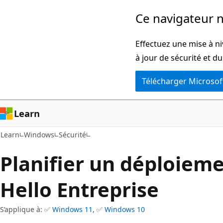
Passer
Ce navigateur n
directement
au
Effectuez une mise à ni
contenu
à jour de sécurité et d
principal
Télécharger Microsof
Learn
Learn
Windows
Sécurité
Planifier un déploie
Hello Entreprise
S’applique à: ✅
Windows 11
, ✅
Windows 10