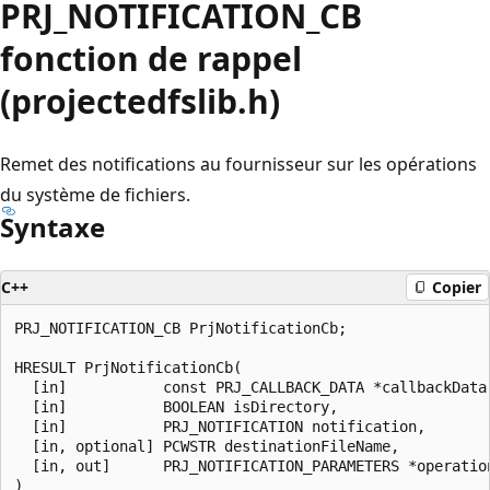
PRJ_NOTIFICATION_CB
fonction de rappel
(projectedfslib.h)
Remet des notifications au fournisseur sur les opérations
du système de fichiers.
Syntaxe
C++
Copier
PRJ_NOTIFICATION_CB PrjNotificationCb;

HRESULT PrjNotificationCb(

  [in]           const PRJ_CALLBACK_DATA *callbackData,
  [in]           BOOLEAN isDirectory,

  [in]           PRJ_NOTIFICATION notification,

  [in, optional] PCWSTR destinationFileName,

  [in, out]      PRJ_NOTIFICATION_PARAMETERS *operation
)
