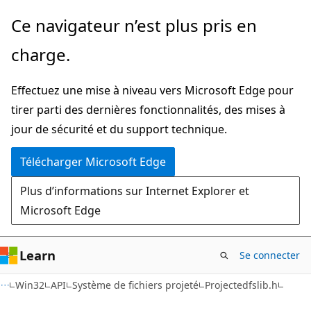
Passer
Ce navigateur n’est plus pris en
directement
charge.
au
contenu
Effectuez une mise à niveau vers Microsoft Edge pour
principal
tirer parti des dernières fonctionnalités, des mises à
jour de sécurité et du support technique.
Télécharger Microsoft Edge
Plus d’informations sur Internet Explorer et
Microsoft Edge
Learn
Se connecter
Win32
API
Système de fichiers projeté
Projectedfslib.h