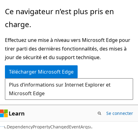
Passer
Passer
Ce navigateur n’est plus pris en
directement
à
charge.
au
la
contenu
navigation
Effectuez une mise à niveau vers Microsoft Edge pour
principal
dans
tirer parti des dernières fonctionnalités, des mises à
la
jour de sécurité et du support technique.
page
Télécharger Microsoft Edge
Plus d’informations sur Internet Explorer et
Microsoft Edge
Learn
Se connecter
C#
DependencyPropertyChangedEventArgs