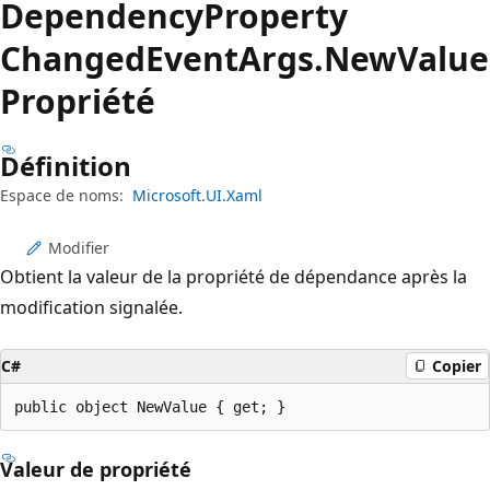
Dependency
Property
Changed
Event
Args.
New
Value
Propriété
Définition
Espace de noms:
Microsoft.UI.Xaml
Modifier
Obtient la valeur de la propriété de dépendance après la
modification signalée.
C#
Copier
public object NewValue { get; }
Valeur de propriété