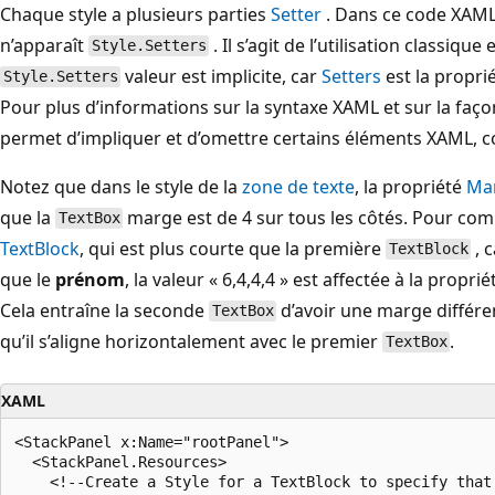
Chaque style a plusieurs parties
Setter
. Dans ce code XAML
n’apparaît
. Il s’agit de l’utilisation classiq
Style.Setters
valeur est implicite, car
Setters
est la propri
Style.Setters
Pour plus d’informations sur la syntaxe XAML et sur la faç
permet d’impliquer et d’omettre certains éléments XAML, 
Notez que dans le style de la
zone de texte
, la propriété
Ma
que la
marge est de 4 sur tous les côtés. Pour co
TextBox
TextBlock
, qui est plus courte que la première
, 
TextBlock
que le
prénom
, la valeur « 6,4,4,4 » est affectée à la proprié
Cela entraîne la seconde
d’avoir une marge différent
TextBox
qu’il s’aligne horizontalement avec le premier
.
TextBox
XAML
<StackPanel x:Name="rootPanel">

  <StackPanel.Resources>

    <!--Create a Style for a TextBlock to specify that 