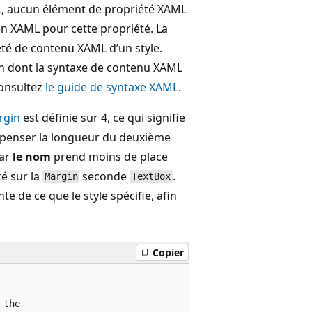
, aucun élément de propriété XAML
ue en XAML pour cette propriété. La
été de contenu XAML d’un style.
on dont la syntaxe de contenu XAML
consultez
le guide de syntaxe XAML
.
rgin
est définie sur 4, ce qui signifie
mpenser la longueur du deuxième
car
le nom
prend moins de place
té sur la
seconde
.
Margin
TextBox
e de ce que le style spécifie, afin
Copier
the
