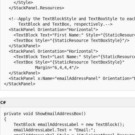
    </Style>

  </StackPanel.Resources>

  <!--Apply the TextBlockStyle and TextBoxStyle to each
      TextBlock and TextBox, respectively.-->

  <StackPanel Orientation="Horizontal">

    <TextBlock Text="First Name:" Style="{StaticResourc
    <TextBox Style="{StaticResource TextBoxStyle}"/>

  </StackPanel>

  <StackPanel Orientation="Horizontal">

    <TextBlock Text="Last Name:" Style="{StaticResource
    <TextBox Style="{StaticResource TextBoxStyle}"

             Margin="6,4,4,4"/>

  </StackPanel>

  <StackPanel x:Name="emailAddressPanel" Orientation="H
C#
private void ShowEmailAddressBox()

{

    TextBlock emailAddressLabel = new TextBlock();

    emailAddressLabel.Text = "Email:";
