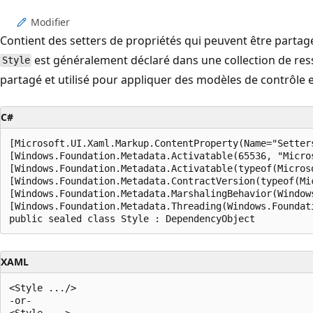
Modifier
Contient des setters de propriétés qui peuvent être partag
est généralement déclaré dans une collection de ress
Style
partagé et utilisé pour appliquer des modèles de contrôle et
C#
[Microsoft.UI.Xaml.Markup.ContentProperty(Name="Setters
[Windows.Foundation.Metadata.Activatable(65536, "Micros
[Windows.Foundation.Metadata.Activatable(typeof(Micros
[Windows.Foundation.Metadata.ContractVersion(typeof(Mi
[Windows.Foundation.Metadata.MarshalingBehavior(Window
[Windows.Foundation.Metadata.Threading(Windows.Foundat
public sealed class Style : DependencyObject
XAML
<Style .../>

-or-

<Style ...>
