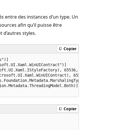
és entre des instances d’un type. Un
ources afin qu’il puisse être
 d’autres styles.
Copier
")]

oft.UI.Xaml.WinUIContract")]

oft.UI.Xaml.IStyleFactory), 65536, "Microsoft.UI.Xaml.Win
crosoft.UI.Xaml.WinUIContract), 65536)]

s.Foundation.Metadata.MarshalingType.Agile)]

ion.Metadata.ThreadingModel.Both)]

Copier