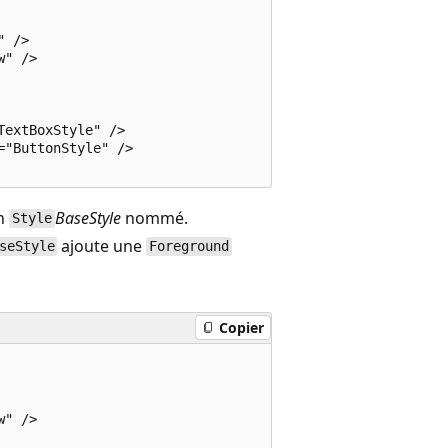
 />

" />

extBoxStyle" />

"ButtonStyle" />

un
BaseStyle
nommé.
Style
ajoute une
seStyle
Foreground
Copier
" />
