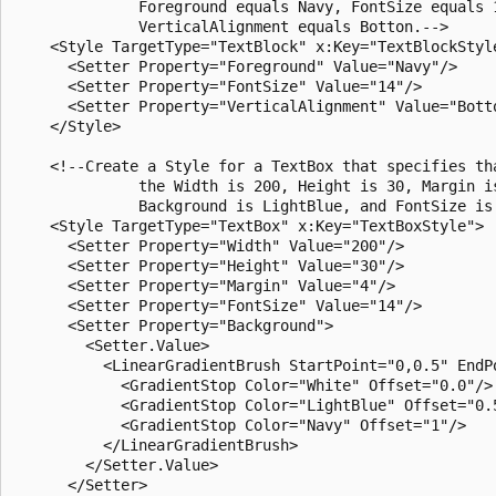
              Foreground equals Navy, FontSize equals 1
              VerticalAlignment equals Botton.-->

    <Style TargetType="TextBlock" x:Key="TextBlockStyle
      <Setter Property="Foreground" Value="Navy"/>

      <Setter Property="FontSize" Value="14"/>

      <Setter Property="VerticalAlignment" Value="Botto
    </Style>

    <!--Create a Style for a TextBox that specifies tha
              the Width is 200, Height is 30, Margin is
              Background is LightBlue, and FontSize is 
    <Style TargetType="TextBox" x:Key="TextBoxStyle">

      <Setter Property="Width" Value="200"/>

      <Setter Property="Height" Value="30"/>

      <Setter Property="Margin" Value="4"/>

      <Setter Property="FontSize" Value="14"/>

      <Setter Property="Background">

        <Setter.Value>

          <LinearGradientBrush StartPoint="0,0.5" EndPo
            <GradientStop Color="White" Offset="0.0"/>

            <GradientStop Color="LightBlue" Offset="0.5
            <GradientStop Color="Navy" Offset="1"/>

          </LinearGradientBrush>

        </Setter.Value>

      </Setter>
