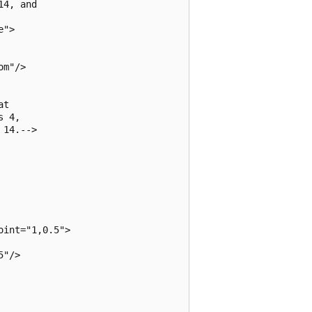
4, and

">

m"/>

t

 4,

14.-->

int="1,0.5">

"/>
