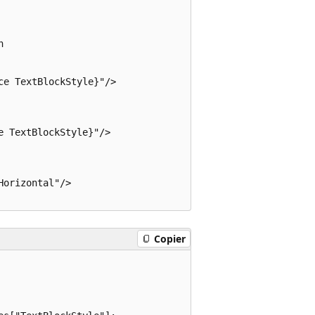
 

e TextBlockStyle}"/>

 TextBlockStyle}"/>

orizontal"/>

Copier