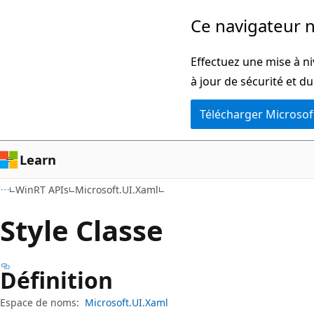
Passer
Passer
Ce navigateur n
directement
à
au
la
Effectuez une mise à ni
contenu
navigation
à jour de sécurité et d
principal
dans
Télécharger Microsof
la
page
Learn
WinRT APIs
Microsoft.UI.Xaml
Style Classe
Définition
Espace de noms:
Microsoft.UI.Xaml