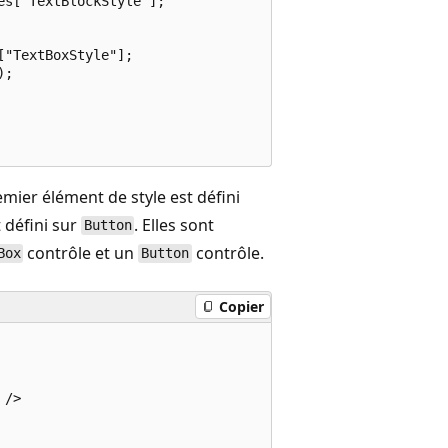
s["TextBlockStyle"];

"TextBoxStyle"];

;

mier élément de style est défini
 défini sur
. Elles sont
Button
contrôle et un
contrôle.
Box
Button
Copier
/>

              
