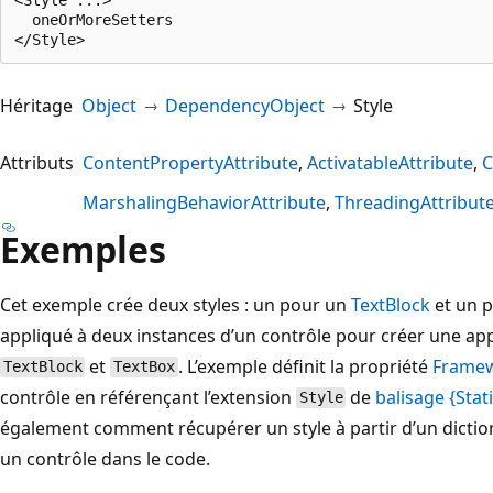
  oneOrMoreSetters

Héritage
Object
DependencyObject
Style
Attributs
ContentPropertyAttribute
ActivatableAttribute
C
MarshalingBehaviorAttribute
ThreadingAttribut
Exemples
Cet exemple crée deux styles : un pour un
TextBlock
et un 
appliqué à deux instances d’un contrôle pour créer une a
et
. L’exemple définit la propriété
Framew
TextBlock
TextBox
contrôle en référençant l’extension
de
balisage {Sta
Style
également comment récupérer un style à partir d’un diction
un contrôle dans le code.