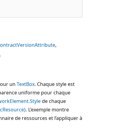
ontractVersionAttribute
e
pour un
TextBox
. Chaque style est
pparence uniforme pour chaque
orkElement.Style
de chaque
ticResource}
. L’exemple montre
naire de ressources et l’appliquer à