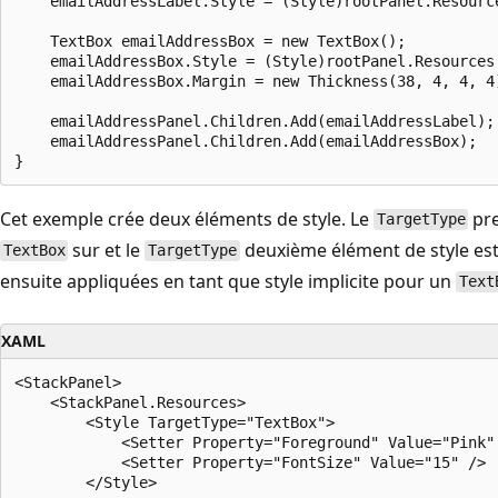
    emailAddressLabel.Style = (Style)rootPanel.Resource
    TextBox emailAddressBox = new TextBox();

    emailAddressBox.Style = (Style)rootPanel.Resources[
    emailAddressBox.Margin = new Thickness(38, 4, 4, 4)
    emailAddressPanel.Children.Add(emailAddressLabel);

    emailAddressPanel.Children.Add(emailAddressBox);

Cet exemple crée deux éléments de style. Le
pre
TargetType
sur et le
deuxième élément de style est
TextBox
TargetType
ensuite appliquées en tant que style implicite pour un
Text
XAML
<StackPanel>

    <StackPanel.Resources>

        <Style TargetType="TextBox">

            <Setter Property="Foreground" Value="Pink" 
            <Setter Property="FontSize" Value="15" />  
        </Style>
