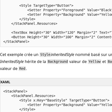
        <Style TargetType="Button">

            <Setter Property="Foreground" Value="Black"
            <Setter Property="Background" Value="Yellow
        </Style>

    </StackPanel.Resources>

    <TextBox Height="30" Width="120" Margin="2" Text="T
    <Button Height="30" Width="100" Margin="2" Content=
Cet exemple crée un
inheritedStyle
nommé basé sur 
Style
InheritedStyle
hérite de la
valeur de
et
Background
Yellow
Ba
valeur de
.
Red
XAML
<StackPanel>

    <StackPanel.Resources>

        <Style x:Key="BaseStyle" TargetType="Button">

            <Setter Property="Background" Value="Yellow
        </Style>
