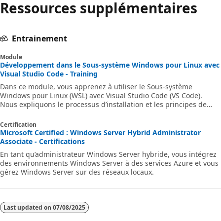
Ressources supplémentaires
Entrainement
Module
Développement dans le Sous-système Windows pour Linux avec
Visual Studio Code - Training
Dans ce module, vous apprenez à utiliser le Sous-système
Windows pour Linux (WSL) avec Visual Studio Code (VS Code).
Nous expliquons le processus d’installation et les principes de
base de l’utilisation de WSL. De plus, nous installons et utilisons
l’extension Visual Studio Code WSL. Enfin, nous montrons
Certification
comment déboguer et exécuter du code Python dans VS Code au
Microsoft Certified : Windows Server Hybrid Administrator
sein de notre environnement WSL.
Associate - Certifications
En tant qu’administrateur Windows Server hybride, vous intégrez
des environnements Windows Server à des services Azure et vous
gérez Windows Server sur des réseaux locaux.
Last updated on
07/08/2025