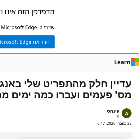
דלג
הדפדפן הזה אינו נ
לתוכן
הראשי
שדרג ל- Microsoft Edge כדי לנצל את התכונות, עדכוני האבטחה והתמיכה הטכנית העדכניים ביותר.
הורד את Microsoft Edge
Learn
עדיין חלק מהתפריט שלי באנג
מס' פעמים ועברו כמה ימים מ
פינחס
נ
0
ק
23 בפבר׳ 2026, 6:47
ו
ד
ו