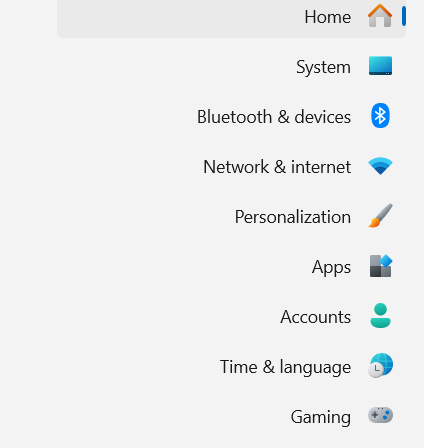
ת
מ
ו
נ
י
ט
י
ן