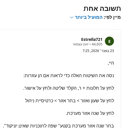
תשובה אחת
מיין לפי:
המועיל ביותר
Estrella721
נ
44,605
•
יועץ עצמאי
ק
23 בפבר׳ 2026, 7:25
ו
ד
ו
היי,
ת
מ
ו
נסה את השיטות האלה כדי לראות אם הן עוזרות:
נ
י
ט
לחץ על חלונות + ר, הקלד שליטה ולחץ על אישור.
י
ן
לחץ על שעון ואזור > בחר אזור > כרטיסיית ניהול
לחץ על שנה אזור מערכת.
בחר שנה אזור מערכת בקטע" שפה לתוכניות שאינן יוניקוד".