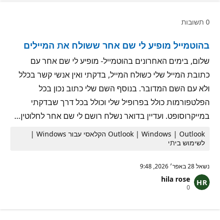
ד
נ
ו
י
ת
ט
0 תשובות
מ
י
ו
ן
נ
בהוטמייל מופיע לי שם אחר ששולח את המיילים
י
ט
י
שלום, בימים האחרונים בהוטמייל- מופיע לי שם אחר עם
ן
כתובת המייל שלי כשולח המייל, בדקתי ואין אנשי קשר בכלל
ולא עם השם המדובר. בנוסף השם שלי כתוב נכון בכל
הפלטפורמות כולל בפרופיל שלי וכולל בכל דרך שבדקתי
במייקרוסופט. ועדיין בדואר נשלח רושם לי שם אחר לחלוטין…
Outlook | Windows | Outlook הקלאסי עבור Windows |
לשימוש ביתי
נשאל
28 באפר׳ 2026, 9:48
hila rose
נ
0
ק
ו
ד
ו