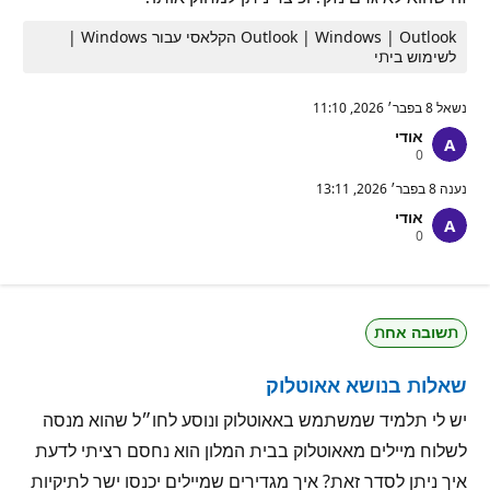
Outlook | Windows | Outlook הקלאסי עבור Windows |
לשימוש ביתי
נשאל
8 בפבר׳ 2026, 11:10
אודי
נ
0
ק
ו
נענה
8 בפבר׳ 2026, 13:11
ד
אודי
ו
נ
0
ת
ק
מ
ו
ו
ד
נ
ו
י
ת
ט
תשובה אחת
מ
י
ו
ן
נ
שאלות בנושא אאוטלוק
י
ט
י
יש לי תלמיד שמשתמש באאוטלוק ונוסע לחו״ל שהוא מנסה
ן
לשלוח מיילים מאאוטלוק בבית המלון הוא נחסם רציתי לדעת
איך ניתן לסדר זאת? איך מגדירים שמיילים יכנסו ישר לתיקיות