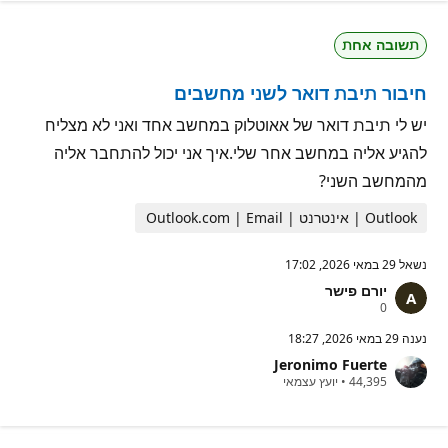
ד
נ
ו
י
ת
ט
תשובה אחת
מ
י
ו
ן
נ
חיבור תיבת דואר לשני מחשבים
י
ט
י
יש לי תיבת דואר של אאוטלוק במחשב אחד ואני לא מצליח
ן
להגיע אליה במחשב אחר שלי.איך אני יכול להתחבר אליה
מהמחשב השני?
Outlook | אינטרנט | Outlook.com | Email
נשאל
29 במאי 2026, 17:02
יורם פישר
נ
0
ק
ו
נענה
29 במאי 2026, 18:27
ד
Jeronimo Fuerte
ו
נ
ת
44,395
•
יועץ עצמאי
ק
מ
ו
ו
ד
נ
ו
י