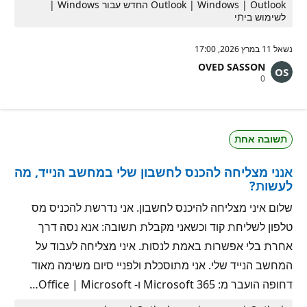
Outlook | Windows | Outlook החדש עבור Windows |
לשימוש ביתי
נשאל
11 במרץ 2026, 17:00
OVED SASSON
נ
0
ק
ו
ד
ו
ת
תשובה אחת
מ
ו
נ
אנני מצליחה להכנס לחשבון שלי במחשב הנייד, מה
י
ט
לעשות?
י
ן
שלום איני מצליחה להיכנס לחשבון. אני נדרשת להכניס מס
טלפון לשליחת קוד וכשאני מקבלת תשובה: אנא נסה דרך
אחרת בלי אפשרות באמת לנסות. איני מצליחה לעבוד על
המחשב הנייד שלי. אני מתוסכלת ולפניי סיום משימה מאוד
דחופה הועבר מ: Microsoft 365 ו- Office | Microsoft…