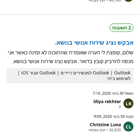
ת
44,590
•
יועץ עצמאי
ק
מ
ו
ו
ד
נ
ו
י
ת
ט
2 תשובות
מ
י
ו
ן
נ
אבקש נציג שירות אנושי בנושא.
י
ט
י
שלום, קופצת לי הערה שאומרת שהתוכנה לא זמינה כאשר אני
ן
מנסה להדביק קובץ בדואר. אבקש נציג שירות אנושי בנושא.
Outlook | Outlook למכשירים ניידים | Outlook עבור iOS |
לשימוש ביתי
נשאל
30 ביוני 2026, 7:16
liliya rekhter
נ
0
ק
ו
נענה
30 ביוני 2026, 9:09
ד
Christine Luna
ו
נ
ת
26,620
•
יועץ עצמאי
ק
מ
ו
ו