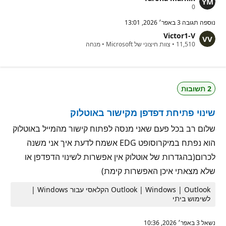
נ
0
ק
ו
נוספה תגובה
3 באפר׳ 2026, 13:01
ד
Victor1-V
ו
נ
ת
11,510
•
צוות חיצוני של Microsoft
•
מנחה
ק
מ
ו
ו
ד
נ
ו
י
ת
ט
2 תשובות
מ
י
ו
ן
נ
שינוי פתיחת דפדפן מקישור באוטלוק
י
ט
י
שלום רב בכל פעם שאני מנסה לפתוח קישור מהמייל באוטלוק
ן
הוא נפתח במיקרוסופט EDG אשמח לדעת איך אני משנה
לכרום(בהגדרות של אוטלוק אין אפשרות לשינוי הדפדפן או
שלא מצאתי איכן האפשרות קימת)
Outlook | Windows | Outlook הקלאסי עבור Windows |
לשימוש ביתי
נשאל
3 באפר׳ 2026, 10:36