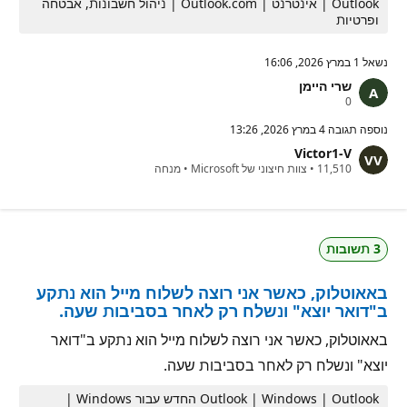
Outlook | אינטרנט | Outlook.com | ניהול חשבונות, אבטחה
ופרטיות
נשאל
1 במרץ 2026, 16:06
שרי היימן
נ
0
ק
ו
נוספה תגובה
4 במרץ 2026, 13:26
ד
Victor1-V
ו
נ
ת
11,510
•
צוות חיצוני של Microsoft
•
מנחה
ק
מ
ו
ו
ד
נ
ו
י
ת
ט
3 תשובות
מ
י
ו
ן
נ
באאוטלוק, כאשר אני רוצה לשלוח מייל הוא נתקע
י
ט
ב"דואר יוצא" ונשלח רק לאחר בסביבות שעה.
י
ן
באאוטלוק, כאשר אני רוצה לשלוח מייל הוא נתקע ב"דואר
יוצא" ונשלח רק לאחר בסביבות שעה.
Outlook | Windows | Outlook החדש עבור Windows |