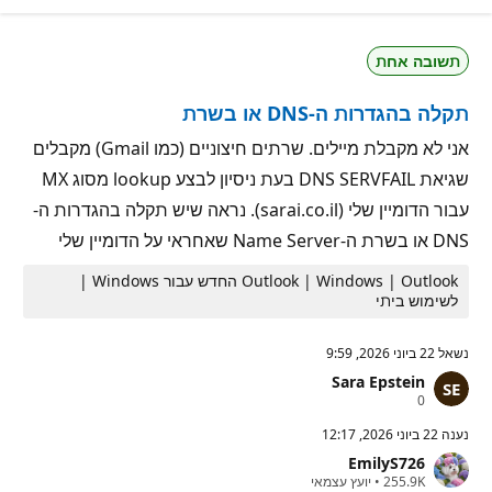
ד
נ
ו
י
ת
ט
תשובה אחת
מ
י
ו
ן
נ
תקלה בהגדרות ה-DNS או בשרת
י
ט
י
אני לא מקבלת מיילים. שרתים חיצוניים (כמו Gmail) מקבלים
ן
שגיאת DNS SERVFAIL בעת ניסיון לבצע lookup מסוג MX
עבור הדומיין שלי (sarai.co.il). נראה שיש תקלה בהגדרות ה-
DNS או בשרת ה-Name Server שאחראי על הדומיין שלי
Outlook | Windows | Outlook החדש עבור Windows |
לשימוש ביתי
נשאל
22 ביוני 2026, 9:59
Sara Epstein
נ
0
ק
ו
נענה
22 ביוני 2026, 12:17
ד
EmilyS726
ו
נ
ת
255.9K
•
יועץ עצמאי