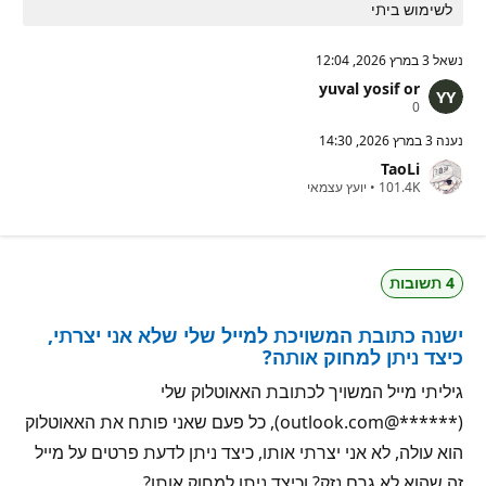
לשימוש ביתי
נשאל
3 במרץ 2026, 12:04
yuval yosif or
נ
0
ק
ו
נענה
3 במרץ 2026, 14:30
ד
TaoLi
ו
נ
ת
101.4K
•
יועץ עצמאי
ק
מ
ו
ו
ד
נ
ו
י
ת
ט
4 תשובות
מ
י
ו
ן
נ
ישנה כתובת המשויכת למייל שלי שלא אני יצרתי,
י
ט
כיצד ניתן למחוק אותה?
י
ן
גיליתי מייל המשויך לכתובת האאוטלוק שלי
(******@outlook.com), כל פעם שאני פותח את האאוטלוק
הוא עולה, לא אני יצרתי אותו, כיצד ניתן לדעת פרטים על מייל
זה שהוא לא גרם נזק? וכיצד ניתן למחוק אותו?