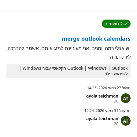
ק
מ
ו
ו
ד
נ
ו
י
ת
ט
2 תשובות
מ
י
אחת מהתשובות התקבלה על-ידי מחבר השאלה.
ו
ן
נ
merge outlook calendars
י
ט
י
יש אצלי כמה יומנים. אני מעוניינת למזג אותם. אשמח להדרכה,
ן
ליווי. תודה
Outlook | Windows | Outlook הקלאסי עבור Windows |
לשימוש ביתי
נשאל
27 במאי 2026, 14:35
ayala teichman
נ
20
ק
ו
התקבל
31 במאי 2026, 12:24
ד
ayala teichman
ו
נ
20
ת
ק
מ
ו
ו