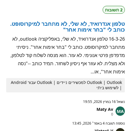
ו
י
ת
ט
2 תשובות
מ
י
ו
ן
נ
טלפון אנדרואיד, לא שלי, לא מתחבר למיקרוסופט.
י
ט
כותב לי "בחר אימות אחר"
י
ן
16-3-26 טלפון אנדרואיד, לא שלי, באפליקציה outlook, לא
מתחבר למיקרוסופט. כותב לי "בחר אימות אחר". ניסיתי
מדפדפן פרטי אנונימי. לא עזר. הוא מנסה לשלוח קוד לטלפון,
ולא מצליח. לא עוזר אף ניסיון לשחזר. תמיד כותב --"נסה
אימות אחר", או…
Outlook | Outlook למכשירים ניידים | Outlook עבור Android
| לשימוש ביתי
נשאל
16 במרץ 2026, 19:55
Maty Av
נ
0
ק
ו
נוספה תגובה
4 באפר׳ 2026, 13:45
ד
Victor1-V