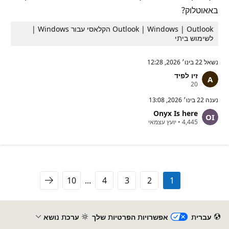
באאוטלוק?
Outlook | Windows | Outlook הקלאסי עבור Windows |
לשימוש ביתי
נשאל
22 בינו׳ 2026, 12:28
זיו לפיד
נ
20
ק
ו
נענה
22 בינו׳ 2026, 13:08
ד
Onyx Is here
ו
נ
ת
4,445
•
יועץ עצמאי
ק
מ
ו
ו
ד
נ
ו
י
ת
ט
מ
י
ו
ן
10
...
4
3
2
1
נ
י
ט
י
ן
עברית‏
אפשרויות הפרטיות שלך
ערכת נושא