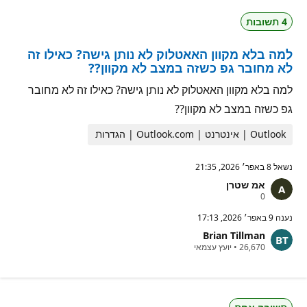
ו
י
ת
ט
4 תשובות
מ
י
ו
ן
נ
למה בלא מקוון האאטלוק לא נותן גישה? כאילו זה
י
ט
לא מחובר גפ כשזה במצב לא מקוון??
י
ן
למה בלא מקוון האאטלוק לא נותן גישה? כאילו זה לא מחובר
גפ כשזה במצב לא מקוון??
Outlook | אינטרנט | Outlook.com | הגדרות
נשאל
8 באפר׳ 2026, 21:35
אמ שטרן
נ
0
ק
ו
נענה
9 באפר׳ 2026, 17:13
ד
Brian Tillman
ו
נ
ת
26,670
•
יועץ עצמאי
ק
מ
ו
ו
ד
נ
ו
י
ת
ט