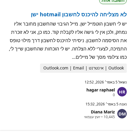
תשובה אחת
מ
י
ו
ן
נ
לא מצליחה להיכנס לחשבון hotmail ישן
י
ט
י
יש לי חשבון הוטמייל ישן. מייל הגיבוי שהחשבון מחובר אליו
ן
נמחק, ולכן אין לי גישה אליו לקבלת קוד. כמו כן, אני לא זוכרת
את הסיסמה לחשבון. ניסיתי להיכנס לחשבון דרך מילוי טופס
התמיכה, לצערי ללא הצלחה. יש לי הוכחות שהחשבון שייך לי,
כמו צילומי מסך של מיילים…
Outlook | אינטרנט | Outlook.com | Email
נשאל
5 באפר׳ 2026, 12:52
hagar raphael
נ
0
ק
ו
נענה
5 באפר׳ 2026, 15:32
ד
Diana Mariz
ו
נ
ת
10,445
•
יועץ עצמאי
ק
מ
ו
ו
ד
נ