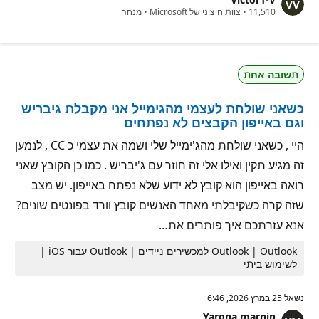
ו
נ
ת
11,510
•
צוות חיצוני של Microsoft
•
מנחה
ק
מ
ו
ו
ד
נ
ו
י
ת
ט
תשובה אחת
מ
י
ו
ן
נ
כשאני שולחת לעצמי מהגימייל אני מקבלת גיבריש
י
ט
וגם באייפון הקבצים לא נפתחים
י
ן
היי , כשאני שולחת מהג'ימייל שלי ושמה את עצמי כ CC , לנמען
זה מגיע תקין ואילו אלי זה חוזר עם ג'יבריש . כמו כן הקובץ שאני
רואה באייפון הוא קובץ לא ידוע שלא נפתח באייפון. יש מצב
שזה קרה כשקיבלתי מאחד האנשים קובץ וורד בפונטים שונים?
אנא עזרתכם איך פותרים את…
Outlook | Outlook למכשירים ניידים | Outlook עבור iOS |
לשימוש ביתי
נשאל
25 במרץ 2026, 6:46
Yarona marnin