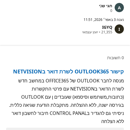
חגי שני
נ
0
ק
ו
נענה
3 באפר׳ 2026, 11:51
ד
IGYQ
ו
נ
ת
21,355
•
יועץ עצמאי
ק
מ
ו
ו
ד
נ
ו
י
ת
ט
0 תשובות
מ
י
ו
ן
נ
קישור OUTLOOK365 לשרת דואר בNETVISION
י
ט
י
מנסה לחבר OUTLOOK של OFFICE365 במחשב חדש
ן
לשרת הדואר בNETVISION עם פרטי התקשרות
(כתובות,משתמש וסיסמא) שעובדים ן עם OUTLOOK
בגירסה ישנה, ללא ההצלחה. מתקבלת הודעת שגיאה כללית.
ניסיתי גם להגדיר בCONTROL PANAL חיבור לחשבון דואר
ללא הצלחה