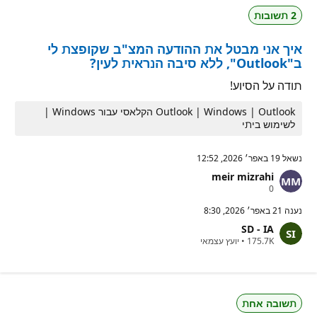
ת
2 תשובות
מ
ו
נ
איך אני מבטל את ההודעה המצ"ב שקופצת לי
י
ט
ב"Outlook", ללא סיבה הנראית לעין?
י
ן
תודה על הסיוע!
Outlook | Windows | Outlook הקלאסי עבור Windows |
לשימוש ביתי
נשאל
19 באפר׳ 2026, 12:52
meir mizrahi
נ
0
ק
ו
נענה
21 באפר׳ 2026, 8:30
ד
SD - IA
ו
נ
ת
175.7K
•
יועץ עצמאי
ק
מ
ו
ו
ד
נ
ו
י
ת
ט
תשובה אחת
מ
י
ו
ן