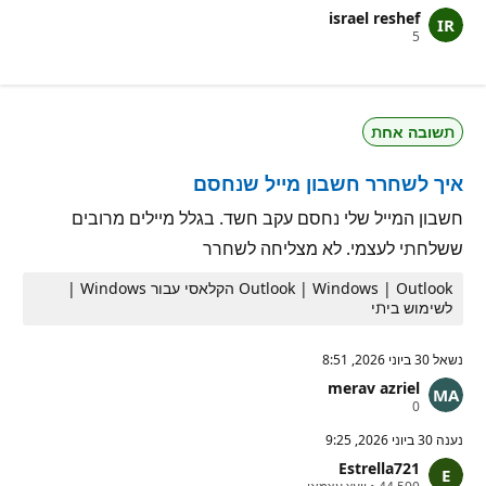
ד
israel reshef
ו
נ
5
ת
ק
מ
ו
ו
ד
נ
ו
י
ת
ט
תשובה אחת
מ
י
ו
ן
נ
איך לשחרר חשבון מייל שנחסם
י
ט
י
חשבון המייל שלי נחסם עקב חשד. בגלל מיילים מרובים
ן
ששלחתי לעצמי. לא מצליחה לשחרר
Outlook | Windows | Outlook הקלאסי עבור Windows |
לשימוש ביתי
נשאל
30 ביוני 2026, 8:51
merav azriel
נ
0
ק
ו
נענה
30 ביוני 2026, 9:25
ד
Estrella721
ו
נ