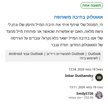
ת
ט
תשובה אחת
מ
י
ו
ן
נ
אאוטלוק בתיבה משותפת
י
ט
י
הי, המנהל שלי שיתף איתי את תיבת המייל והיומן שלו ונתן לי
ן
גישה מלאה, האם יש אפשרות שכאשר אני פותחת מייל מהצד
שלי אצו בתיבה המייל ישאר כלא נקרא? עובדים על הגירסה
של האאוטלוק החדש. תודה ענבר
Outlook | Outlook למכשירים ניידים | Outlook עבור Android
| לשימוש ביתי
נשאל
18 במאי 2026, 12:34
Inbar Dushansky
נ
0
ק
ו
נענה
18 במאי 2026, 13:11
ד
EmilyS726
ו
נ
ת
255.9K
•
יועץ עצמאי
ק
מ
ו
ו