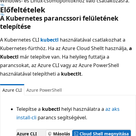
Windows- és Linux-csomópontokhoz való csatlakozásra.
Előfeltételek
A Kubernetes parancssori felületének
telepítése
A Kubernetes CLI
kubectl
használatával csatlakozhat a
Kubernetes-fürthöz. Ha az Azure Cloud Shellt használja,
a
Kubectl
már telepítve van. Ha helyileg futtatja a
parancsokat, az Azure CLI vagy az Azure PowerShell
használatával telepítheti a
kubectlt
.
Azure CLI
Azure PowerShell
Telepítse a
kubectl
helyi használatra a
az aks
install-cli
parancs segítségével.
Azure CLI
Másolás
Cloud Shell megnyitása