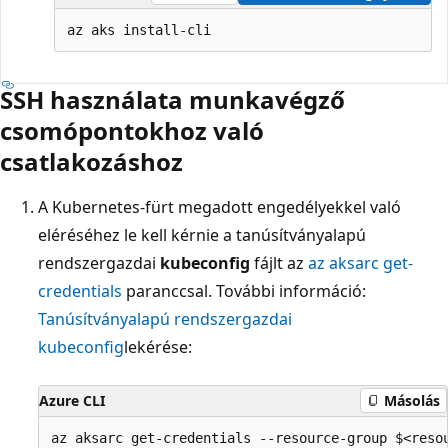
SSH használata munkavégző
csomópontokhoz való
csatlakozáshoz
A Kubernetes-fürt megadott engedélyekkel való
eléréséhez le kell kérnie a tanúsítványalapú
rendszergazdai
kubeconfig
fájlt az
az aksarc get-
credentials
paranccsal. További információ:
Tanúsítványalapú rendszergazdai
kubeconfig
lekérése:
Azure CLI
Másolás