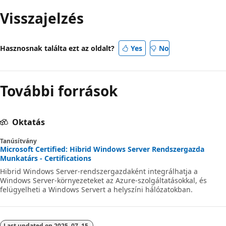
mód
Visszajelzés
letiltva
Hasznosnak találta ezt az oldalt?
Yes
No
További források
Oktatás
Tanúsítvány
Microsoft Certified: Hibrid Windows Server Rendszergazda
Munkatárs - Certifications
Hibrid Windows Server-rendszergazdaként integrálhatja a
Windows Server-környezeteket az Azure-szolgáltatásokkal, és
felügyelheti a Windows Servert a helyszíni hálózatokban.
Last updated on
2025. 07. 15.