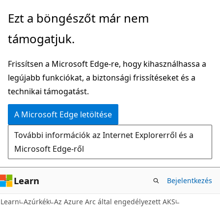
Ugrás
Ezt a böngészőt már nem
a
támogatjuk.
fő
tartalomhoz
Frissítsen a Microsoft Edge-re, hogy kihasználhassa a
legújabb funkciókat, a biztonsági frissítéseket és a
technikai támogatást.
A Microsoft Edge letöltése
További információk az Internet Explorerről és a
Microsoft Edge-ről
Learn
Bejelentkezés
Learn
Azúrkék
Az Azure Arc által engedélyezett AKS