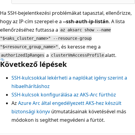
Ha SSH-bejelentkezési problémákat tapasztal, ellenőrizze,
hogy az IP-cím szerepel-e a
--ssh-auth-ip-listán
. A lista
ellenőrzéséhez futtassa a
az aksarc show --name
"$<aks_cluster_name>" --resource-group
, és keresse meg a
"$<resource_group_name>"
a
alatt.
authorizedIpRanges
clusterVmAccessProfile
Következő lépések
SSH-kulcsokkal lekérheti a naplókat igény szerint a
hibaelhárításhoz
SSH-kulcsok konfigurálása az AKS-Arc fürthöz
Az
Azure Arc által engedélyezett AKS-hez készült
biztonsági könyv
útmutatásainak követésével más
módokon is segíthet megvédeni a fürtöt.
Olvasási