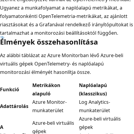
Ugyanez a munkafolyamat a naplóalapú metrikákat, a
folyamatonkénti OpenTelemetria-metrikákat, az ajánlott
riasztásokat és a Grafanával rendelkező irányítópultokat is
tartalmazhat a monitorozási beállításoktól függően.
Élmények összehasonlítása
Az alábbi táblázat az Azure Monitorban lévő Azure-beli
virtuális gépek OpenTelemetry- és naplóalapú
monitorozási élményét hasonlítja össze.
Metrikákon
Naplóalapú
Funkció
alapuló
(klasszikus)
Azure Monitor-
Log Analytics-
Adattárolás
munkaterület
munkaterület
Azure-beli virtuális
Azure-beli virtuális
A
gépek
gépek