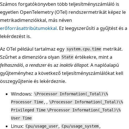
Számos forgatókönyvben több teljesítményszámláló is
egyetlen OpenTelemetry (OTel) rendszermetrikát képez le
metrikadimenziókkal, más néven
erőforrásattribútumokkal
. Ez leegyszerűsíti a gyűjtést és a
lekérdezést is.
Az OTel például tartalmaz egy
metrikát.
system.cpu.time
Szűrhet a dimenzióra olyan
értékekre, mint a
State
felhasználó
,
a rendszer
és az
inaktív állapot
. A naplóalapú
gyűjteményhez a következő teljesítményszámlálókat kell
összegyűjtenie és lekérdeznie.
Windows:
\Processor Information(_Total)\%
, ,
Processor Time
\Processor Information(_Total)\%
Privileged Time
\Processor Information(_Total)\%
User Time
Linux:
,
,
Cpu/usage_user
Cpu/usage_system