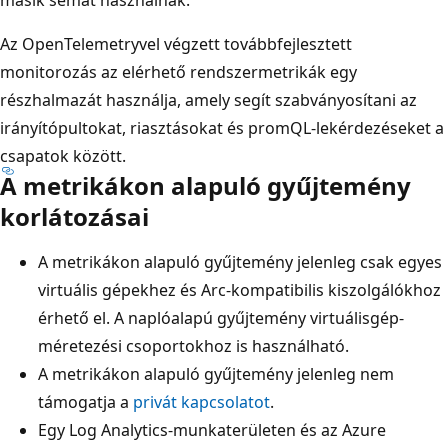
Az OpenTelemetryvel végzett továbbfejlesztett
monitorozás az elérhető rendszermetrikák egy
részhalmazát használja, amely segít szabványosítani az
irányítópultokat, riasztásokat és promQL-lekérdezéseket a
csapatok között.
A metrikákon alapuló gyűjtemény
korlátozásai
A metrikákon alapuló gyűjtemény jelenleg csak egyes
virtuális gépekhez és Arc-kompatibilis kiszolgálókhoz
érhető el. A naplóalapú gyűjtemény virtuálisgép-
méretezési csoportokhoz is használható.
A metrikákon alapuló gyűjtemény jelenleg nem
támogatja a
privát kapcsolatot
.
Egy Log Analytics-munkaterületen és az Azure