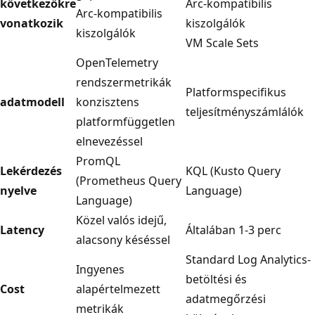
következőkre
Arc-kompatibilis
Arc-kompatibilis
vonatkozik
kiszolgálók
kiszolgálók
VM Scale Sets
OpenTelemetry
rendszermetrikák
Platformspecifikus
adatmodell
konzisztens
teljesítményszámlálók
platformfüggetlen
elnevezéssel
PromQL
Lekérdezés
KQL (Kusto Query
(Prometheus Query
nyelve
Language)
Language)
Közel valós idejű,
Latency
Általában 1-3 perc
alacsony késéssel
Standard Log Analytics-
Ingyenes
betöltési és
Cost
alapértelmezett
adatmegőrzési
metrikák