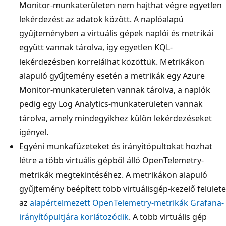
Monitor-munkaterületen nem hajthat végre egyetlen
lekérdezést az adatok között. A naplóalapú
gyűjteményben a virtuális gépek naplói és metrikái
együtt vannak tárolva, így egyetlen KQL-
lekérdezésben korrelálhat közöttük. Metrikákon
alapuló gyűjtemény esetén a metrikák egy Azure
Monitor-munkaterületen vannak tárolva, a naplók
pedig egy Log Analytics-munkaterületen vannak
tárolva, amely mindegyikhez külön lekérdezéseket
igényel.
Egyéni munkafüzeteket és irányítópultokat hozhat
létre a több virtuális gépből álló OpenTelemetry-
metrikák megtekintéséhez. A metrikákon alapuló
gyűjtemény beépített több virtuálisgép-kezelő felülete
az
alapértelmezett OpenTelemetry-metrikák Grafana-
irányítópultjára korlátozódik
. A több virtuális gép