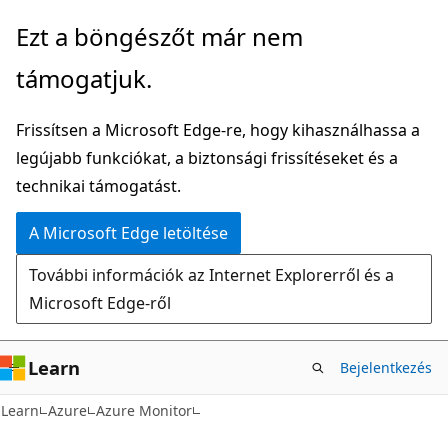
Ugrás
Ezt a böngészőt már nem
a
támogatjuk.
fő
tartalomhoz
Frissítsen a Microsoft Edge-re, hogy kihasználhassa a
legújabb funkciókat, a biztonsági frissítéseket és a
technikai támogatást.
A Microsoft Edge letöltése
További információk az Internet Explorerről és a
Microsoft Edge-ről
Learn
Bejelentkezés
Learn
Azure
Azure Monitor