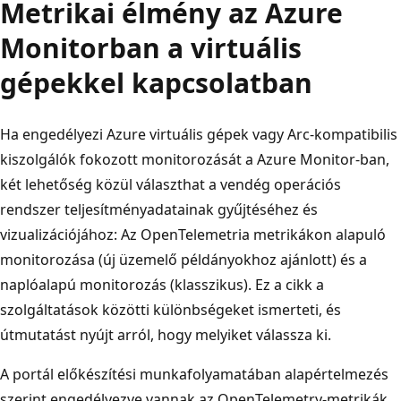
Metrikai élmény az Azure
Monitorban a virtuális
gépekkel kapcsolatban
Ha engedélyezi Azure virtuális gépek vagy Arc-kompatibilis
kiszolgálók fokozott monitorozását a Azure Monitor-ban,
két lehetőség közül választhat a vendég operációs
rendszer teljesítményadatainak gyűjtéséhez és
vizualizációjához: Az OpenTelemetria metrikákon alapuló
monitorozása (új üzemelő példányokhoz ajánlott) és a
naplóalapú monitorozás (klasszikus). Ez a cikk a
szolgáltatások közötti különbségeket ismerteti, és
útmutatást nyújt arról, hogy melyiket válassza ki.
A portál előkészítési munkafolyamatában alapértelmezés
szerint engedélyezve vannak az OpenTelemetry-metrikák.