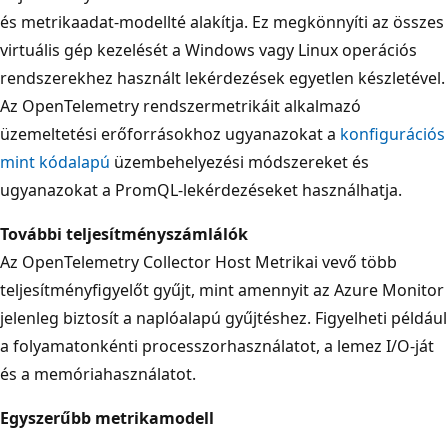
és metrikaadat-modellté alakítja. Ez megkönnyíti az összes
virtuális gép kezelését a Windows vagy Linux operációs
rendszerekhez használt lekérdezések egyetlen készletével.
Az OpenTelemetry rendszermetrikáit alkalmazó
üzemeltetési erőforrásokhoz ugyanazokat a
konfigurációs
mint kódalapú
üzembehelyezési módszereket és
ugyanazokat a PromQL-lekérdezéseket használhatja.
További teljesítményszámlálók
Az OpenTelemetry Collector Host Metrikai vevő több
teljesítményfigyelőt gyűjt, mint amennyit az Azure Monitor
jelenleg biztosít a naplóalapú gyűjtéshez. Figyelheti például
a folyamatonkénti processzorhasználatot, a lemez I/O-ját
és a memóriahasználatot.
Egyszerűbb metrikamodell