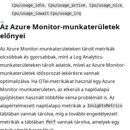
,
,
,
Cpu/usage_idle
Cpu/usage_active
Cpu/usage_nice
Cpu/usage_iowait
Cpu/usage_irq
Az Azure Monitor-munkaterületek
előnyei
Az Azure Monitor-munkaterületeken tárolt metrikák
olcsóbbak és gyorsabbak, mint a Log Analytics-
munkaterületeken tárolt adatok, mivel az Azure Monitor-
munkaterületek idősorozat-lekérésre vannak
optimalizálva. Ha OTel-metrikákat használ egy Azure
Monitor-munkaterületen, az elkerüli a naplóalapú
gyűjtésben használt többféle séma problémáit is. Az
alapértelmezett naplóalapú metrikák a
InsightsMetrics
táblában vannak tárolva, míg a további engedélyezett
metrikák a táblában
vannak tárolva, amelyek egy
Perf
másik sémát használnak.