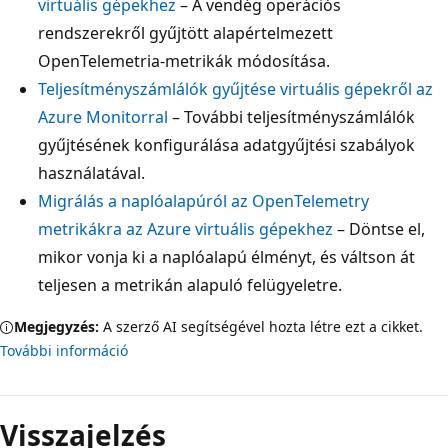
virtuális gépekhez
– A vendég operációs
rendszerekről gyűjtött alapértelmezett
OpenTelemetria-metrikák módosítása.
Teljesítményszámlálók gyűjtése virtuális gépekről az
Azure Monitorral
– További teljesítményszámlálók
gyűjtésének konfigurálása adatgyűjtési szabályok
használatával.
Migrálás a naplóalapúról az OpenTelemetry
metrikákra az Azure virtuális gépekhez
– Döntse el,
mikor vonja ki a naplóalapú élményt, és váltson át
teljesen a metrikán alapuló felügyeletre.
Megjegyzés:
A szerző AI segítségével hozta létre ezt a cikket.
További információ
Visszajelzés