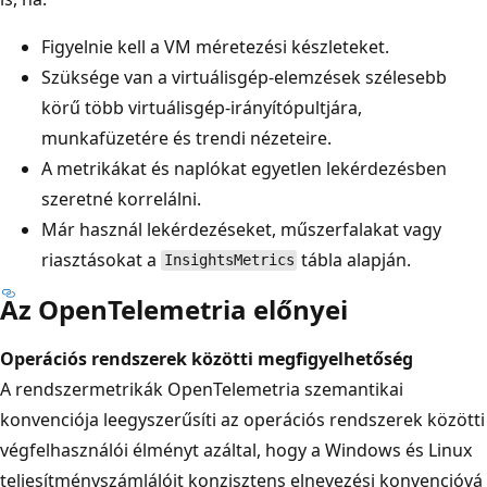
Figyelnie kell a VM méretezési készleteket.
Szüksége van a virtuálisgép-elemzések szélesebb
körű több virtuálisgép-irányítópultjára,
munkafüzetére és trendi nézeteire.
A metrikákat és naplókat egyetlen lekérdezésben
szeretné korrelálni.
Már használ lekérdezéseket, műszerfalakat vagy
riasztásokat a
tábla alapján.
InsightsMetrics
Az OpenTelemetria előnyei
Operációs rendszerek közötti megfigyelhetőség
A rendszermetrikák OpenTelemetria szemantikai
konvenciója leegyszerűsíti az operációs rendszerek közötti
végfelhasználói élményt azáltal, hogy a Windows és Linux
teljesítményszámlálóit konzisztens elnevezési konvencióvá