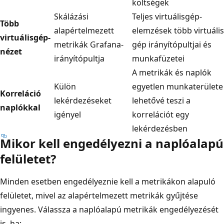
költségek
Skálázási
Teljes virtuálisgép-
Több
alapértelmezett
elemzések több virtuális
virtuálisgép-
metrikák Grafana-
gép irányítópultjai és
nézet
irányítópultja
munkafüzetei
A metrikák és naplók
Külön
egyetlen munkaterülete
Korreláció
lekérdezéseket
lehetővé teszi a
naplókkal
igényel
korrelációt egy
lekérdezésben
Mikor kell engedélyezni a naplóalapú
felületet?
Minden esetben engedélyeznie kell a metrikákon alapuló
felületet, mivel az alapértelmezett metrikák gyűjtése
ingyenes. Válassza a naplóalapú metrikák engedélyezését
is, ha: