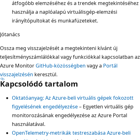
átfogóbb elemzéséhez és a trendek megtekintéséhez
használja a naplóalapú virtuálisgép-elemzési
irányítópultokat és munkafüzeteket.
Jótanács
Ossza meg visszajelzését a megtekinteni kívánt új
teljesítményszámlálókkal vagy funkciókkal kapcsolatban az
Azure Monitor
GitHub-közösségben
vagy a
Portál
visszajelzésén
keresztül.
Kapcsolódó tartalom
Oktatóanyag: Az Azure-beli virtuális gépek fokozott
figyelésének engedélyezése
– Egyetlen virtuális gép
monitorozásának engedélyezése az Azure Portal
használatával.
OpenTelemetry-metrikák testreszabása Azure-beli