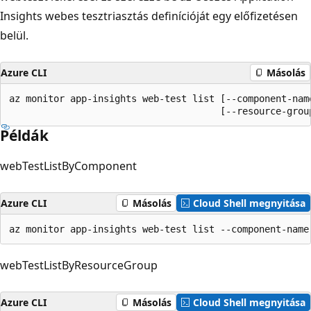
Insights webes tesztriasztás definícióját egy előfizetésen
belül.
Azure CLI
Másolás
az monitor app-insights web-test list [--component-name
                                      [--resource-grou
Példák
webTestListByComponent
Azure CLI
Másolás
Cloud Shell megnyitása
az monitor app-insights web-test list --component-name
webTestListByResourceGroup
Azure CLI
Másolás
Cloud Shell megnyitása