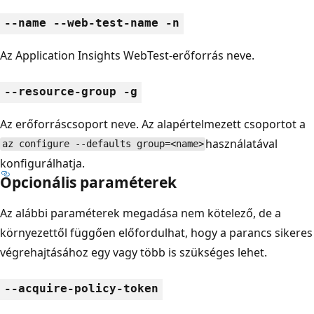
--name --web-test-name -n
Az Application Insights WebTest-erőforrás neve.
--resource-group -g
Az erőforráscsoport neve. Az alapértelmezett csoportot a
használatával
az configure --defaults group=<name>
konfigurálhatja.
Opcionális paraméterek
Az alábbi paraméterek megadása nem kötelező, de a
környezettől függően előfordulhat, hogy a parancs sikeres
végrehajtásához egy vagy több is szükséges lehet.
--acquire-policy-token