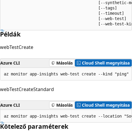
                                        [--synthetic-mo
                                        [--tags]

                                        [--timeout]

                                        [--web-test]

                                        [--web-test-ki
Példák
webTestCreate
Azure CLI
Másolás
Cloud Shell megnyitása
az monitor app-insights web-test create --kind "ping" 
webTestCreateStandard
Azure CLI
Másolás
Cloud Shell megnyitása
az monitor app-insights web-test create --location "So
Kötelező paraméterek