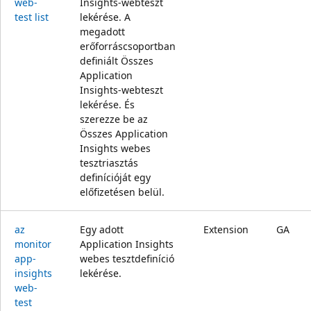
web-
Insights-webteszt
test list
lekérése. A
megadott
erőforráscsoportban
definiált Összes
Application
Insights-webteszt
lekérése. És
szerezze be az
Összes Application
Insights webes
tesztriasztás
definícióját egy
előfizetésen belül.
az
Egy adott
Extension
GA
monitor
Application Insights
app-
webes tesztdefiníció
insights
lekérése.
web-
test