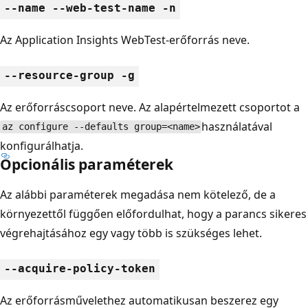
--name --web-test-name -n
Az Application Insights WebTest-erőforrás neve.
--resource-group -g
Az erőforráscsoport neve. Az alapértelmezett csoportot a
használatával
az configure --defaults group=<name>
konfigurálhatja.
Opcionális paraméterek
Az alábbi paraméterek megadása nem kötelező, de a
környezettől függően előfordulhat, hogy a parancs sikeres
végrehajtásához egy vagy több is szükséges lehet.
--acquire-policy-token
Az erőforrásművelethez automatikusan beszerez egy