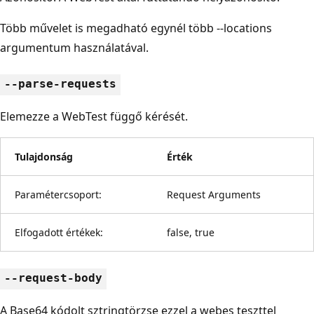
Több művelet is megadható egynél több --locations
argumentum használatával.
--parse-requests
Elemezze a WebTest függő kérését.
Tulajdonság
Érték
Paramétercsoport:
Request Arguments
Elfogadott értékek:
false, true
--request-body
A Base64 kódolt sztringtörzse ezzel a webes teszttel