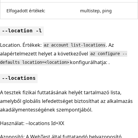
Elfogadott értékek:
multistep, ping
--location -l
Location. Értékek:
. Az
az account list-locations
alapértelmezett helyet a következővel
az configure --
konfigurálhatja: .
defaults location=<location>
--locations
A tesztek fizikai futtatásának helyét tartalmazó lista,
amelyből globális lefedettséget biztosíthat az alkalmazás
akadálymentességének szempontjából.
Használat: --locations Id=XX
Azonosító: A WebTest által futtatandó helyazonosító.