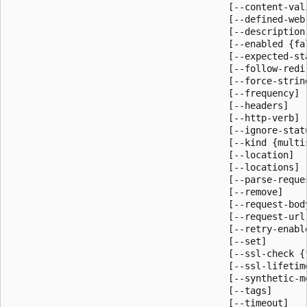
                                        [--content-vali
                                        [--defined-web-
                                        [--description]
                                        [--enabled {fal
                                        [--expected-sta
                                        [--follow-redir
                                        [--force-string
                                        [--frequency]

                                        [--headers]

                                        [--http-verb]

                                        [--ignore-statu
                                        [--kind {multis
                                        [--location]

                                        [--locations]

                                        [--parse-reques
                                        [--remove]

                                        [--request-body
                                        [--request-url]
                                        [--retry-enable
                                        [--set]

                                        [--ssl-check {f
                                        [--ssl-lifetime
                                        [--synthetic-mo
                                        [--tags]

                                        [--timeout]
