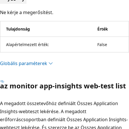
Ne kérje a megerősítést.
Tulajdonság
Érték
Alapértelmezett érték:
False
Globális paraméterek
az monitor app-insights web-test list
A megadott összetevőhöz definiált Összes Application
Insights-webteszt lekérése. A megadott
erőforráscsoportban definiált Összes Application Insights-
webteszt lekérése. És szerezze be az Összes Application