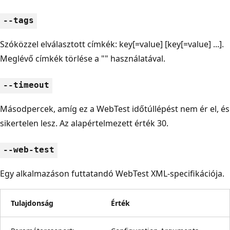
--tags
Szóközzel elválasztott címkék: key[=value] [key[=value] ...].
Meglévő címkék törlése a "" használatával.
--timeout
Másodpercek, amíg ez a WebTest időtúllépést nem ér el, és
sikertelen lesz. Az alapértelmezett érték 30.
--web-test
Egy alkalmazáson futtatandó WebTest XML-specifikációja.
Tulajdonság
Érték