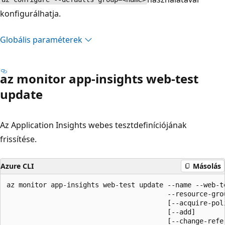
konfigurálhatja.
Globális paraméterek
az monitor app-insights web-test
update
Az Application Insights webes tesztdefiníciójának
frissítése.
Azure CLI
Másolás
az monitor app-insights web-test update --name --web-te
                                        --resource-grou
                                        [--acquire-poli
                                        [--add]

                                        [--change-refer