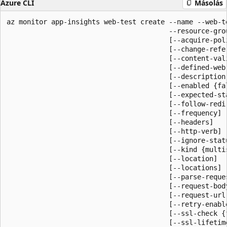
Azure CLI
Másolás
az monitor app-insights web-test create --name --web-te
                                        --resource-grou
                                        [--acquire-poli
                                        [--change-refer
                                        [--content-vali
                                        [--defined-web-
                                        [--description]
                                        [--enabled {fal
                                        [--expected-sta
                                        [--follow-redir
                                        [--frequency]

                                        [--headers]

                                        [--http-verb]

                                        [--ignore-statu
                                        [--kind {multis
                                        [--location]

                                        [--locations]

                                        [--parse-reques
                                        [--request-body
                                        [--request-url]
                                        [--retry-enable
                                        [--ssl-check {f
                                        [--ssl-lifetime