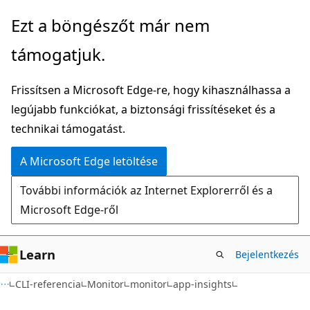
Ugrás
Tovább
Ezt a böngészőt már nem
a
az
támogatjuk.
fő
oldalon
tartalomhoz
belüli
Frissítsen a Microsoft Edge-re, hogy kihasználhassa a
navigációra
legújabb funkciókat, a biztonsági frissítéseket és a
technikai támogatást.
A Microsoft Edge letöltése
További információk az Internet Explorerről és a
Microsoft Edge-ről
Learn
Bejelentkezés
CLI-referencia
Monitor
monitor
app-insights