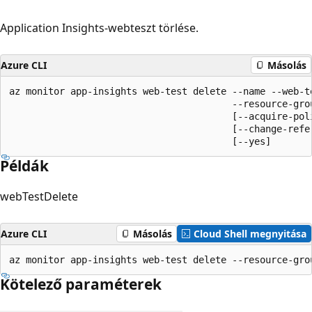
Application Insights-webteszt törlése.
Azure CLI
Másolás
az monitor app-insights web-test delete --name --web-te
                                        --resource-grou
                                        [--acquire-poli
                                        [--change-refer
                                        [--yes]
Példák
webTestDelete
Azure CLI
Másolás
Cloud Shell megnyitása
az monitor app-insights web-test delete --resource-gro
Kötelező paraméterek