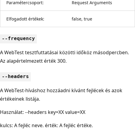
Paramétercsoport:
Request Arguments
Elfogadott értékek:
false, true
--frequency
A WebTest tesztfuttatásai közötti időköz másodpercben.
Az alapértelmezett érték 300.
--headers
A WebTest-híváshoz hozzáadni kívánt fejlécek és azok
értékeinek listája.
Használat: --headers key=XX value=XX
kulcs: A fejléc neve. érték: A fejléc értéke.