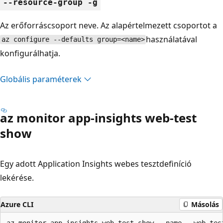
--resource-group -g
Az erőforráscsoport neve. Az alapértelmezett csoportot a
használatával
az configure --defaults group=<name>
konfigurálhatja.
Globális paraméterek
az monitor app-insights web-test
show
Egy adott Application Insights webes tesztdefiníció
lekérése.
Azure CLI
Másolás
az monitor app-insights web-test show --name --web-test