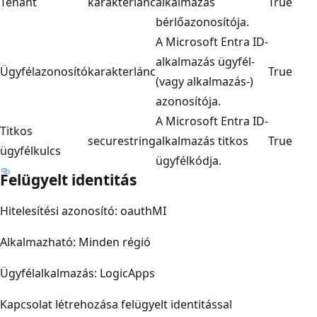
Tenant
karakterlánc
alkalmazás
True
bérlőazonosítója.
A Microsoft Entra ID-
alkalmazás ügyfél-
Ügyfélazonosító
karakterlánc
True
(vagy alkalmazás-)
azonosítója.
A Microsoft Entra ID-
Titkos
securestring
alkalmazás titkos
True
ügyfélkulcs
ügyfélkódja.
Felügyelt identitás
Hitelesítési azonosító: oauthMI
Alkalmazható: Minden régió
Ügyfélalkalmazás: LogicApps
Kapcsolat létrehozása felügyelt identitással