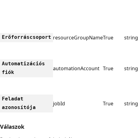
Erőforráscsoport
resourceGroupName
True
string
Automatizációs
automationAccount
True
string
fiók
Feladat
jobId
True
string
azonosítója
Válaszok