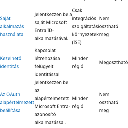
Csak
Jelentkezzen be a
Saját
integrációs
Nem
saját Microsoft
alkalmazás
szolgáltatási
osztható
Entra ID-
használata
környezetek
meg
alkalmazásával.
(ISE)
Kapcsolat
Kezelhető
létrehozása
Minden
Megosztható
identitás
felügyelt
régió
identitással
Jelentkezzen be
az
Az OAuth
Nem
alapértelmezett
Minden
alapértelmezett
osztható
Microsoft Entra-
régió
beállítása
meg
azonosító
alkalmazással.