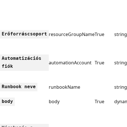
Erőforráscsoport
resourceGroupName
True
string
Automatizációs
automationAccount
True
string
fiók
Runbook neve
runbookName
string
body
True
dyna
body