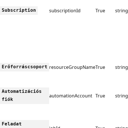
Subscription
subscriptionId
True
string
Erőforráscsoport
resourceGroupName
True
string
Automatizációs
automationAccount
True
string
fiók
Feladat