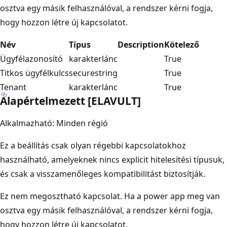
osztva egy másik felhasználóval, a rendszer kérni fogja,
hogy hozzon létre új kapcsolatot.
Név
Típus
Description
Kötelező
Ügyfélazonosító
karakterlánc
True
Titkos ügyfélkulcs
securestring
True
Tenant
karakterlánc
True
Alapértelmezett [ELAVULT]
Alkalmazható: Minden régió
Ez a beállítás csak olyan régebbi kapcsolatokhoz
használható, amelyeknek nincs explicit hitelesítési típusuk,
és csak a visszamenőleges kompatibilitást biztosítják.
Ez nem megosztható kapcsolat. Ha a power app meg van
osztva egy másik felhasználóval, a rendszer kérni fogja,
hogy hozzon létre új kapcsolatot.