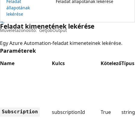
Feladat
Feladat állapotának lekérése
állapotának
lekérése
Feladat kimenetének lekérése
Műveletazonosító:
GetJobOutput
Egy Azure Automation-feladat kimeneteinek lekérése.
Paraméterek
Name
Kulcs
Kötelező
Típus
Subscription
subscriptionId
True
string