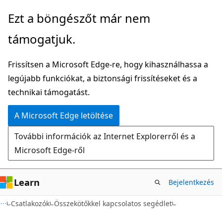
Ugrás
Tovább
Ezt a böngészőt már nem
a
az
támogatjuk.
fő
oldalon
tartalomhoz
belüli
Frissítsen a Microsoft Edge-re, hogy kihasználhassa a
navigációra
legújabb funkciókat, a biztonsági frissítéseket és a
technikai támogatást.
A Microsoft Edge letöltése
További információk az Internet Explorerről és a
Microsoft Edge-ről
Learn
Bejelentkezés
Csatlakozók
Összekötőkkel kapcsolatos segédlet