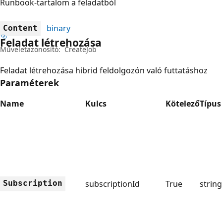
Runbook-tartalom a feladatból
binary
Content
Feladat létrehozása
Műveletazonosító:
CreateJob
Feladat létrehozása hibrid feldolgozón való futtatáshoz
Paraméterek
Name
Kulcs
Kötelező
Típus
Subscription
subscriptionId
True
string