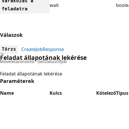
Várakozás a
wait
boole
feladatra
Válaszok
CreateJobResponse
Törzs
Feladat állapotának lekérése
Műveletazonosító:
GetStatusOfJob
Feladat állapotának lekérése
Paraméterek
Name
Kulcs
Kötelező
Típus