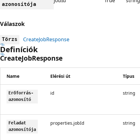
jobId
True
string
azonosítója
Válaszok
CreateJobResponse
Törzs
Definíciók
CreateJobResponse
Name
Elérési út
Típus
id
string
Erőforrás-
azonosító
properties.jobId
string
Feladat
azonosítója