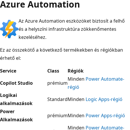
Azure Automation
Az Azure Automation eszközöket biztosít a felhő
és a helyszíni infrastruktúra zökkenőmentes
kezeléséhez.
Ez az összekötő a következő termékekben és régiókban
érhető el:
Service
Class
Régiók
Minden
Power Automate-
Copilot Studio
prémium
régió
Logikai
Standard
Minden
Logic Apps-régió
alkalmazások
Power
prémium
Minden
Power Apps-régió
Alkalmazások
Minden
Power Automate-