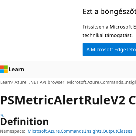
Ugrás
Tovább
Ezt a böngésző
a
az
fő
oldalon
Frissítsen a Microsoft 
tartalomhoz
belüli
technikai támogatást.
navigációra
A Microsoft Edge letö
Learn
Learn
Azure
.NET API browser
Microsoft.Azure.Commands.Insig
PSMetric
Alert
RuleV2 C
Definition
Namespace:
Microsoft.Azure.Commands.Insights.OutputClasses