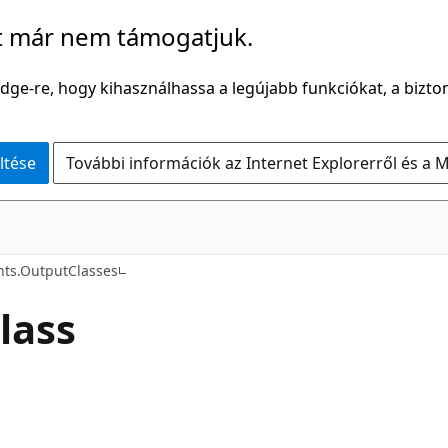
t már nem támogatjuk.
Edge-re, hogy kihasználhassa a legújabb funkciókat, a bizton
ltése
További információk az Internet Explorerről és a M
C#
hts.OutputClasses
lass