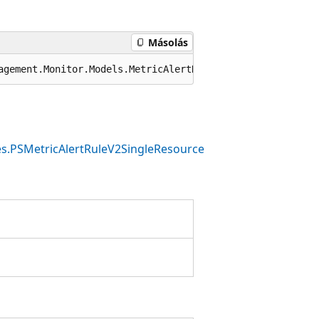
Másolás
agement.Monitor.Models.MetricAlertResource
s.PSMetricAlertRuleV2SingleResource