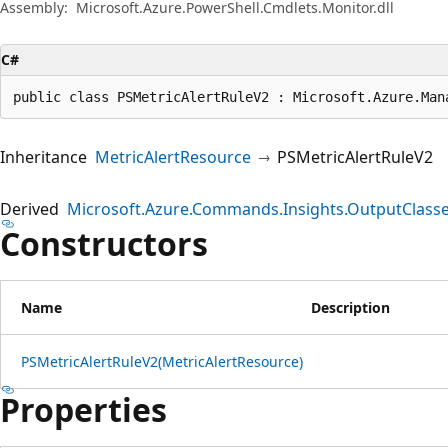
Assembly:
Microsoft.Azure.PowerShell.Cmdlets.Monitor.dll
C#
public class PSMetricAlertRuleV2 : Microsoft.Azure.Man
Inheritance
MetricAlertResource
PSMetricAlertRuleV2
Derived
Microsoft.Azure.Commands.Insights.OutputClasse
Constructors
Name
Description
PSMetricAlertRuleV2(MetricAlertResource)
Properties