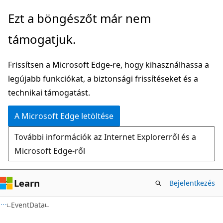
Ugrás
Tovább
Ezt a böngészőt már nem
a
az
támogatjuk.
fő
oldalon
tartalomhoz
belüli
Frissítsen a Microsoft Edge-re, hogy kihasználhassa a
navigációra
legújabb funkciókat, a biztonsági frissítéseket és a
technikai támogatást.
A Microsoft Edge letöltése
További információk az Internet Explorerről és a
Microsoft Edge-ről
Learn
Bejelentkezés
C#
EventData