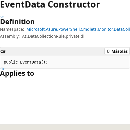
Event
Data Constructor
Definition
Namespace:
Microsoft.Azure.PowerShell.Cmdlets.Monitor.DataCol
Assembly:
Az.DataCollectionRule.private.dll
C#
Másolás
public EventData();
Applies to