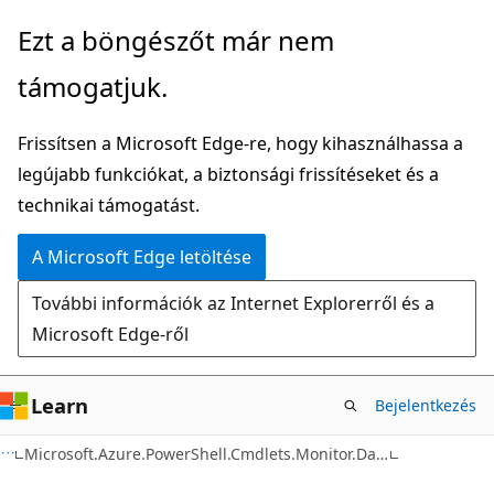
Ugrás
Tovább
Ezt a böngészőt már nem
a
az
támogatjuk.
fő
oldalon
tartalomhoz
belüli
Frissítsen a Microsoft Edge-re, hogy kihasználhassa a
navigációra
legújabb funkciókat, a biztonsági frissítéseket és a
technikai támogatást.
A Microsoft Edge letöltése
További információk az Internet Explorerről és a
Microsoft Edge-ről
Learn
Bejelentkezés
C#
Microsoft.Azure.PowerShell.Cmdlets.Monitor.DataCollection.Runtime