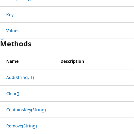
Keys
Values
Methods
Name
Description
Add(String, T)
Clear()
ContainsKey(String)
Remove(String)