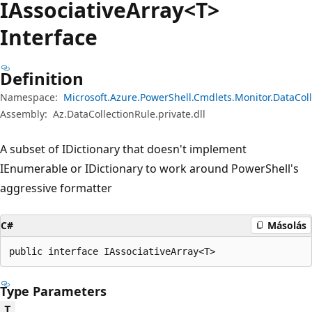
IAssociative
Array<T>
Interface
Definition
Namespace:
Microsoft.Azure.PowerShell.Cmdlets.Monitor.DataCol
Assembly:
Az.DataCollectionRule.private.dll
A subset of IDictionary that doesn't implement
IEnumerable or IDictionary to work around PowerShell's
aggressive formatter
C#
Másolás
public interface IAssociativeArray<T>
Type Parameters
T