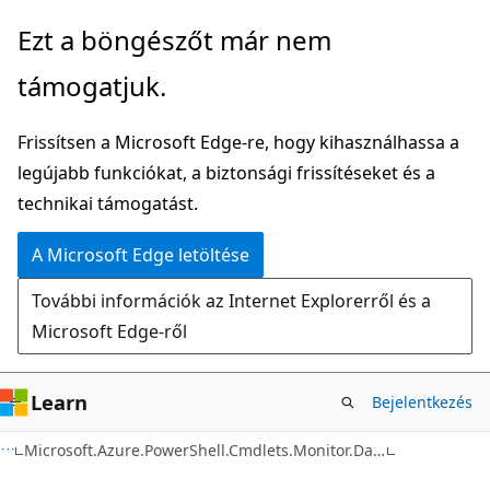
Ugrás
Tovább
Ezt a böngészőt már nem
a
az
támogatjuk.
fő
oldalon
tartalomhoz
belüli
Frissítsen a Microsoft Edge-re, hogy kihasználhassa a
navigációra
legújabb funkciókat, a biztonsági frissítéseket és a
technikai támogatást.
A Microsoft Edge letöltése
További információk az Internet Explorerről és a
Microsoft Edge-ről
Learn
Bejelentkezés
C#
Microsoft.Azure.PowerShell.Cmdlets.Monitor.DataCollection.Runtime