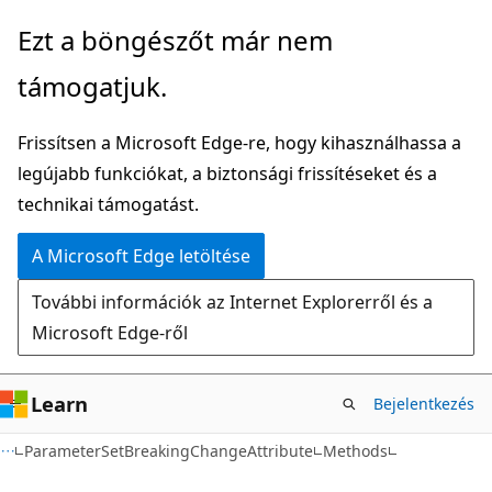
Ugrás
Tovább
Ezt a böngészőt már nem
a
az
támogatjuk.
fő
oldalon
tartalomhoz
belüli
Frissítsen a Microsoft Edge-re, hogy kihasználhassa a
navigációra
legújabb funkciókat, a biztonsági frissítéseket és a
technikai támogatást.
A Microsoft Edge letöltése
További információk az Internet Explorerről és a
Microsoft Edge-ről
Learn
Bejelentkezés
C#
ParameterSetBreakingChangeAttribute
Methods