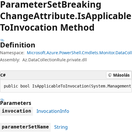
Parameter
Set
Breaking
Change
Attribute.
Is
Applicable
ToInvocation Method
Definition
Namespace:
Microsoft.Azure.PowerShell.Cmdlets.Monitor.DataCol
Assembly:
Az.DataCollectionRule.private.dll
C#
Másolás
public bool IsApplicableToInvocation(System.Management
Parameters
InvocationInfo
invocation
String
parameterSetName