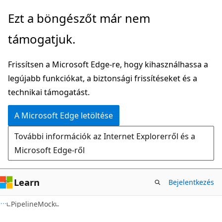
Ugrás
Tovább
Ezt a böngészőt már nem
a
az
támogatjuk.
fő
oldalon
tartalomhoz
belüli
Frissítsen a Microsoft Edge-re, hogy kihasználhassa a
navigációra
legújabb funkciókat, a biztonsági frissítéseket és a
technikai támogatást.
A Microsoft Edge letöltése
További információk az Internet Explorerről és a
Microsoft Edge-ről
Learn
Bejelentkezés
C#
PipelineMock