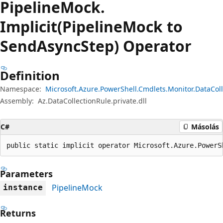
Pipeline
Mock.
Implicit(PipelineMock to
SendAsyncStep) Operator
Definition
Namespace:
Microsoft.Azure.PowerShell.Cmdlets.Monitor.DataCol
Assembly:
Az.DataCollectionRule.private.dll
C#
Másolás
public static implicit operator Microsoft.Azure.PowerS
Parameters
PipelineMock
instance
Returns