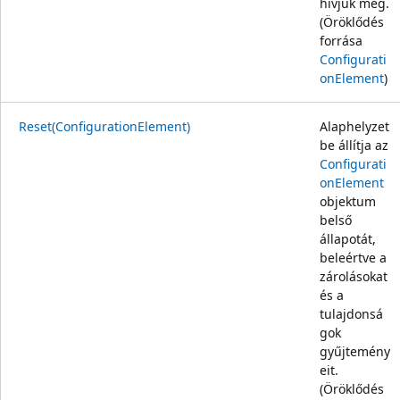
hívjuk meg.
(Öröklődés
forrása
Configurati
onElement
)
Reset(ConfigurationElement)
Alaphelyzet
be állítja az
Configurati
onElement
objektum
belső
állapotát,
beleértve a
zárolásokat
és a
tulajdonsá
gok
gyűjtemény
eit.
(Öröklődés