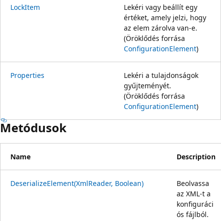
LockItem
Lekéri vagy beállít egy
értéket, amely jelzi, hogy
az elem zárolva van-e.
(Öröklődés forrása
ConfigurationElement
)
Properties
Lekéri a tulajdonságok
gyűjteményét.
(Öröklődés forrása
ConfigurationElement
)
Metódusok
Name
Description
DeserializeElement(XmlReader, Boolean)
Beolvassa
az XML-t a
konfiguráci
ós fájlból.