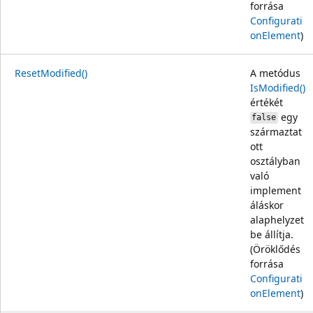
forrása
Configurati
onElement
)
ResetModified()
A metódus
IsModified()
értékét
egy
false
származtat
ott
osztályban
való
implement
áláskor
alaphelyzet
be állítja.
(Öröklődés
forrása
Configurati
onElement
)