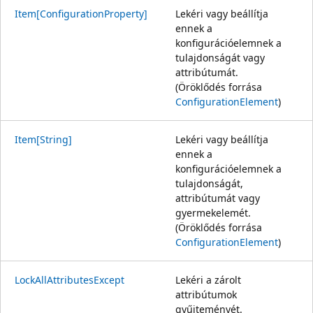
Item[ConfigurationProperty]
Lekéri vagy beállítja
ennek a
konfigurációelemnek a
tulajdonságát vagy
attribútumát.
(Öröklődés forrása
ConfigurationElement
)
Item[String]
Lekéri vagy beállítja
ennek a
konfigurációelemnek a
tulajdonságát,
attribútumát vagy
gyermekelemét.
(Öröklődés forrása
ConfigurationElement
)
LockAllAttributesExcept
Lekéri a zárolt
attribútumok
gyűjteményét.