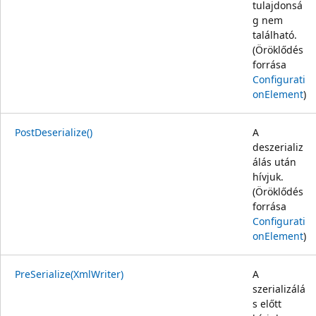
tulajdonsá
g nem
található.
(Öröklődés
forrása
Configurati
onElement
)
PostDeserialize()
A
deszerializ
álás után
hívjuk.
(Öröklődés
forrása
Configurati
onElement
)
PreSerialize(XmlWriter)
A
szerializálá
s előtt