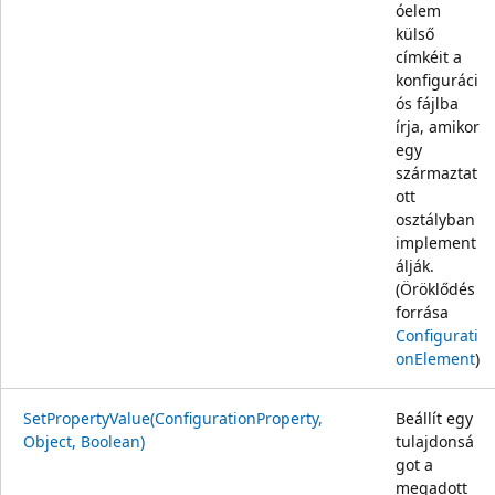
óelem
külső
címkéit a
konfiguráci
ós fájlba
írja, amikor
egy
származtat
ott
osztályban
implement
álják.
(Öröklődés
forrása
Configurati
onElement
)
SetPropertyValue(ConfigurationProperty,
Beállít egy
Object, Boolean)
tulajdonsá
got a
megadott