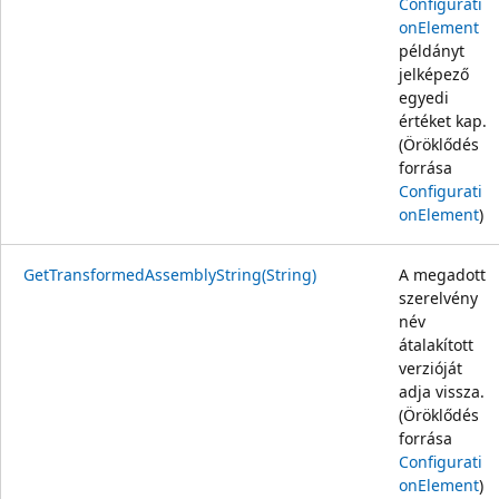
Configurati
onElement
példányt
jelképező
egyedi
értéket kap.
(Öröklődés
forrása
Configurati
onElement
)
GetTransformedAssemblyString(String)
A megadott
szerelvény
név
átalakított
verzióját
adja vissza.
(Öröklődés
forrása
Configurati
onElement
)