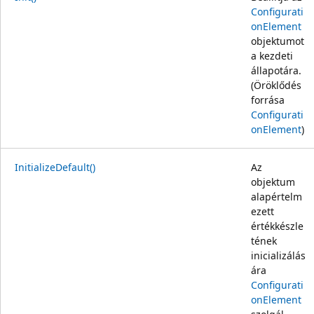
Configurati
onElement
objektumot
a kezdeti
állapotára.
(Öröklődés
forrása
Configurati
onElement
)
InitializeDefault()
Az
objektum
alapértelm
ezett
értékkészle
tének
inicializálás
ára
Configurati
onElement