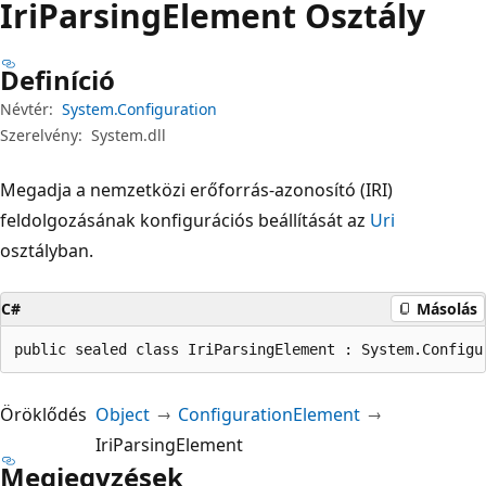
Iri
Parsing
Element Osztály
Definíció
Névtér:
System.Configuration
Szerelvény:
System.dll
Megadja a nemzetközi erőforrás-azonosító (IRI)
feldolgozásának konfigurációs beállítását az
Uri
osztályban.
C#
Másolás
public sealed class IriParsingElement : System.Configu
Öröklődés
Object
ConfigurationElement
IriParsingElement
Megjegyzések