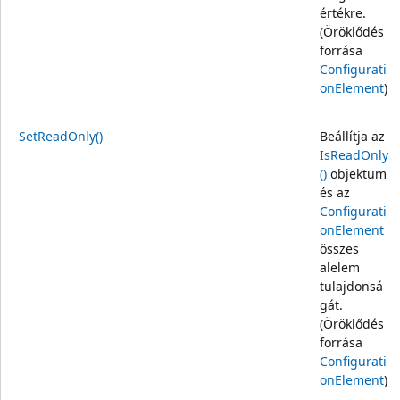
értékre.
(Öröklődés
forrása
Configurati
onElement
)
SetReadOnly()
Beállítja az
IsReadOnly
()
objektum
és az
Configurati
onElement
összes
alelem
tulajdonsá
gát.
(Öröklődés
forrása
Configurati
onElement
)