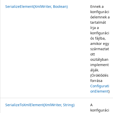
SerializeElement(XmlWriter, Boolean)
Ennek a
konfiguráci
óelemnek a
tartalmát
írja a
konfiguráci
ós fájlba,
amikor egy
származtat
ott
osztályban
implement
álják.
(Öröklődés
forrása
Configurati
onElement
)
SerializeToXmlElement(XmlWriter, String)
A
konfiguráci