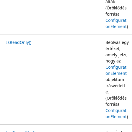
álták.
(Öröklődés
forrása
Configurati
onElement
)
IsReadOnly()
Beolvas egy
értéket,
amely jelzi,
hogy az
Configurati
onElement
objektum
írásvédett-
e.
(Öröklődés
forrása
Configurati
onElement
)