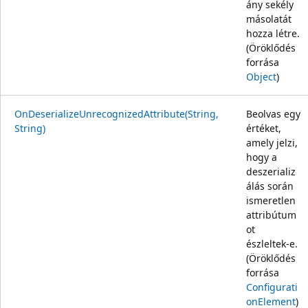
ány sekély
másolatát
hozza létre.
(Öröklődés
forrása
Object
)
OnDeserializeUnrecognizedAttribute(String,
Beolvas egy
String)
értéket,
amely jelzi,
hogy a
deszerializ
álás során
ismeretlen
attribútum
ot
észleltek-e.
(Öröklődés
forrása
Configurati
onElement
)