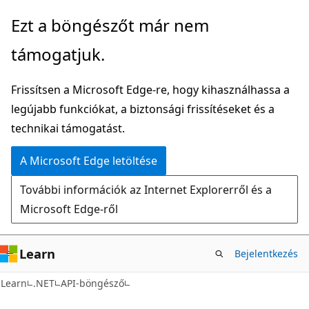
Ugrás
Tovább
Ezt a böngészőt már nem
a
az
támogatjuk.
fő
oldalon
tartalomhoz
belüli
Frissítsen a Microsoft Edge-re, hogy kihasználhassa a
navigációra
legújabb funkciókat, a biztonsági frissítéseket és a
technikai támogatást.
A Microsoft Edge letöltése
További információk az Internet Explorerről és a
Microsoft Edge-ről
Learn
Bejelentkezés
C#
Learn
.NET
API-böngésző