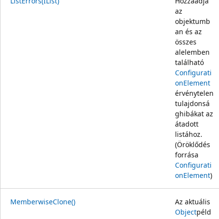
ListErrors(IList)
Hozzáadja
az
objektumb
an és az
összes
alelemben
található
Configurati
onElement
érvénytelen
tulajdonsá
ghibákat az
átadott
listához.
(Öröklődés
forrása
Configurati
onElement
)
MemberwiseClone()
Az aktuális
Object
péld