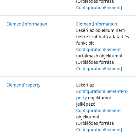
(Öröklődés forrása
ConfigurationElement
)
ElementInformation
ElementInformation
Lekéri az objektum nem
testre szabható adatait és
funkcióit
ConfigurationElement
tartalmazó objektumot.
(Öröklődés forrása
ConfigurationElement
)
ElementProperty
Lekéri az
ConfigurationElementPro
perty
objektumot
jelképező
ConfigurationElement
objektumot.
(Öröklődés forrása
ConfigurationElement
)