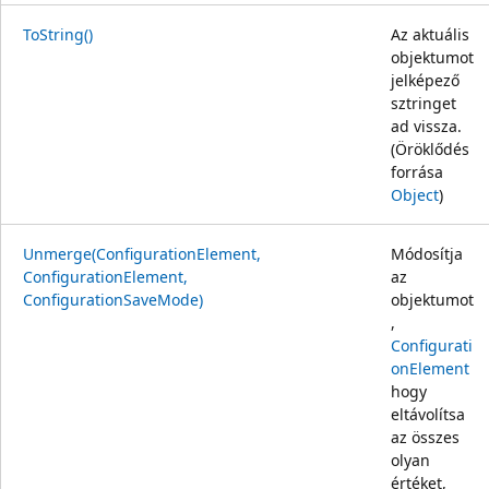
ToString()
Az aktuális
objektumot
jelképező
sztringet
ad vissza.
(Öröklődés
forrása
Object
)
Unmerge(ConfigurationElement,
Módosítja
ConfigurationElement,
az
ConfigurationSaveMode)
objektumot
,
Configurati
onElement
hogy
eltávolítsa
az összes
olyan
értéket,