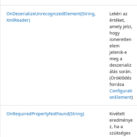
OnDeserializeUnrecognizedElement(String,
Lekéri az
XmlReader)
értéket,
amely jelzi,
hogy
ismeretlen
elem
jelenik-e
meg a
deszerializ
álás során.
(Öröklődés
forrása
Configurati
onElement
)
OnRequiredPropertyNotFound(String)
Kivételt
eredménye
z, ha a
szükséges