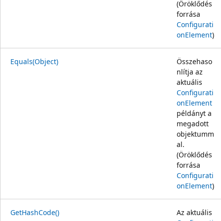
(Öröklődés
forrása
Configurati
onElement
)
Equals(Object)
Összehaso
nlítja az
aktuális
Configurati
onElement
példányt a
megadott
objektumm
al.
(Öröklődés
forrása
Configurati
onElement
)
GetHashCode()
Az aktuális