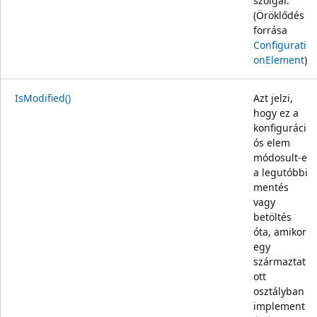
szolgál.
(Öröklődés
forrása
Configurati
onElement
)
IsModified()
Azt jelzi,
hogy ez a
konfiguráci
ós elem
módosult-e
a legutóbbi
mentés
vagy
betöltés
óta, amikor
egy
származtat
ott
osztályban
implement