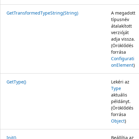
GetTransformedTypeString(String)
A megadott
típusnév
átalakított
verzióját
adja vissza.
(Öröklődés
forrása
Configurati
onElement
)
GetType()
Lekéri az
Type
aktuális
példányt.
(Öröklődés
forrása
Object
)
Init()
Beállítja az