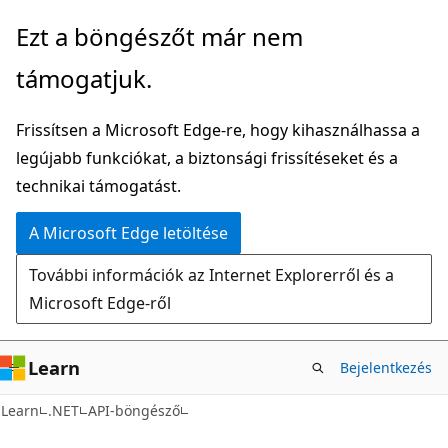
Ugrás
Tovább
Ezt a böngészőt már nem
a
az
támogatjuk.
fő
oldalon
tartalomhoz
belüli
Frissítsen a Microsoft Edge-re, hogy kihasználhassa a
navigációra
legújabb funkciókat, a biztonsági frissítéseket és a
technikai támogatást.
A Microsoft Edge letöltése
További információk az Internet Explorerről és a
Microsoft Edge-ről
Learn
Bejelentkezés
C#
Learn
.NET
API-böngésző