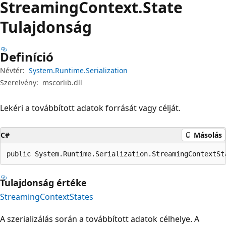
Streaming
Context.
State
Tulajdonság
Definíció
Névtér:
System.Runtime.Serialization
Szerelvény:
mscorlib.dll
Lekéri a továbbított adatok forrását vagy célját.
C#
Másolás
public System.Runtime.Serialization.StreamingContextSt
Tulajdonság értéke
StreamingContextStates
A szerializálás során a továbbított adatok célhelye. A