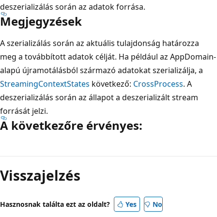
deszerializálás során az adatok forrása.
Megjegyzések
A szerializálás során az aktuális tulajdonság határozza
meg a továbbított adatok célját. Ha például az AppDomain-
alapú újramotálásból származó adatokat szerializálja, a
StreamingContextStates
következő:
CrossProcess
. A
deszerializálás során az állapot a deszerializált stream
forrását jelzi.
A következőre érvényes:
Olvasási
mód
Visszajelzés
letiltva
Hasznosnak találta ezt az oldalt?
Yes
No