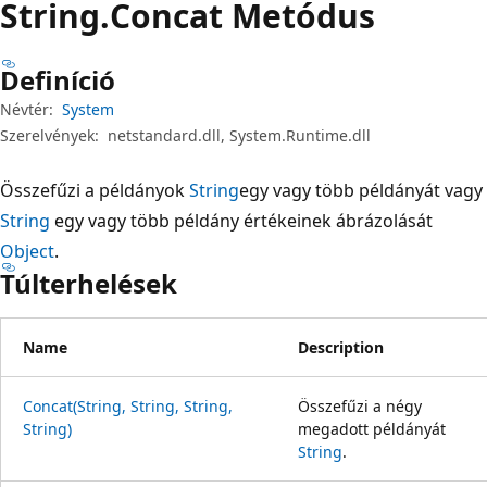
String.
Concat Metódus
Definíció
Névtér:
System
Szerelvények:
netstandard.dll, System.Runtime.dll
Összefűzi a példányok
String
egy vagy több példányát vagy
String
egy vagy több példány értékeinek ábrázolását
Object
.
Túlterhelések
Name
Description
Concat(String, String, String,
Összefűzi a négy
String)
megadott példányát
String
.