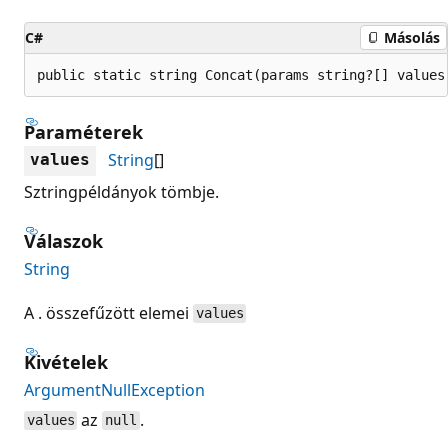
C#
Másolás
public static string Concat(params string?[] values
Paraméterek
String
[]
values
Sztringpéldányok tömbje.
Válaszok
String
A . összefűzött elemei
values
Kivételek
ArgumentNullException
az
.
values
null