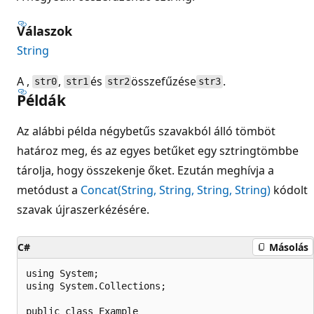
Válaszok
String
A ,
,
és
összefűzése
.
str0
str1
str2
str3
Példák
Az alábbi példa négybetűs szavakból álló tömböt
határoz meg, és az egyes betűket egy sztringtömbbe
tárolja, hogy összekenje őket. Ezután meghívja a
metódust a
Concat(String, String, String, String)
kódolt
szavak újraszerkézésére.
C#
Másolás
using System;

using System.Collections;

public class Example
