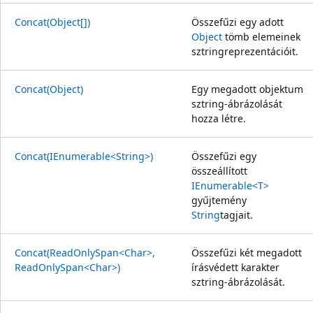
Concat(Object[])
Összefűzi egy adott
Object
tömb elemeinek
sztringreprezentációit.
Concat(Object)
Egy megadott objektum
sztring-ábrázolását
hozza létre.
Concat(IEnumerable<String>)
Összefűzi egy
összeállított
IEnumerable<T>
gyűjtemény
String
tagjait.
Concat(ReadOnlySpan<Char>,
Összefűzi két megadott
ReadOnlySpan<Char>)
írásvédett karakter
sztring-ábrázolását.