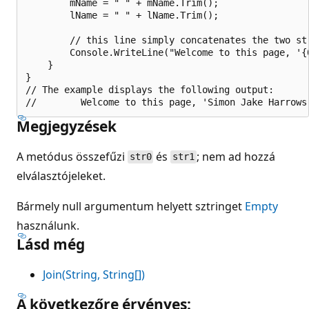
        mName = " " + mName.Trim();

        lName = " " + lName.Trim();

        // this line simply concatenates the two str
        Console.WriteLine("Welcome to this page, '{
    }

}

// The example displays the following output:

Megjegyzések
A metódus összefűzi
és
; nem ad hozzá
str0
str1
elválasztójeleket.
Bármely null argumentum helyett sztringet
Empty
használunk.
Lásd még
Join(String, String[])
A következőre érvényes: