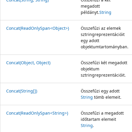
megadott
példányt.
String
Concat(ReadOnlySpan<Object>)
Összefűzi az elemek
sztringreprezentációit
egy adott
objektumtartományban.
Concat(Object, Object)
Összefűzi két megadott
objektum
sztringreprezentációit.
Concat(String[])
Összefűzi egy adott
String
tömb elemeit.
Concat(ReadOnlySpan<String>)
Összefűzi a megadott
időtartam elemeit
String
.