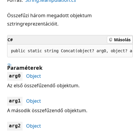
Összefűzi három megadott objektum
sztringreprezentációit.
C#
Másolás
public static string Concat(object? arg0, object? a
Paraméterek
Object
arg0
Az első összefűzendő objektum.
Object
arg1
A második összefűzendő objektum.
Object
arg2