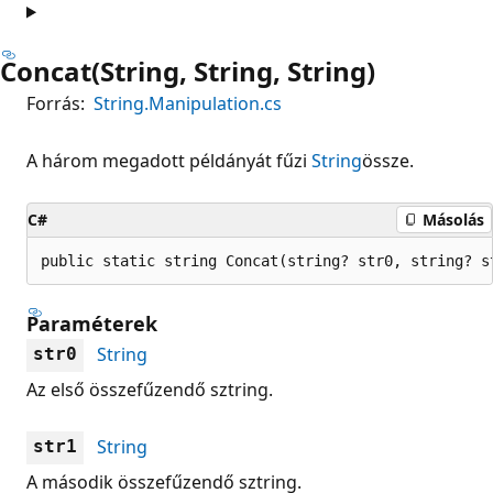
Concat(String, String, String)
Forrás:
String.Manipulation.cs
A három megadott példányát fűzi
String
össze.
C#
Másolás
public static string Concat(string? str0, string? s
Paraméterek
String
str0
Az első összefűzendő sztring.
String
str1
A második összefűzendő sztring.