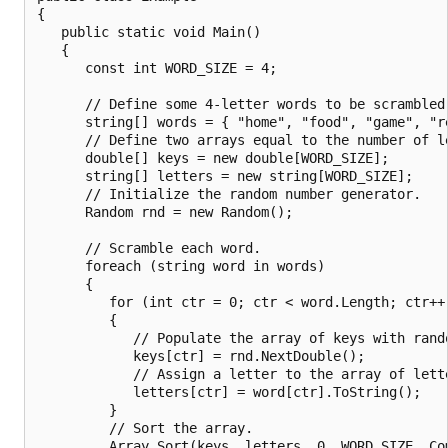
{

   public static void Main()

   {

      const int WORD_SIZE = 4;

      // Define some 4-letter words to be scrambled.
      string[] words = { "home", "food", "game", "re
      // Define two arrays equal to the number of le
      double[] keys = new double[WORD_SIZE];

      string[] letters = new string[WORD_SIZE];

      // Initialize the random number generator.

      Random rnd = new Random();

      // Scramble each word.

      foreach (string word in words)

      {

         for (int ctr = 0; ctr < word.Length; ctr++)
         {

            // Populate the array of keys with rando
            keys[ctr] = rnd.NextDouble();

            // Assign a letter to the array of lette
            letters[ctr] = word[ctr].ToString();

         }   

         // Sort the array. 

         Array.Sort(keys, letters, 0, WORD_SIZE, Com