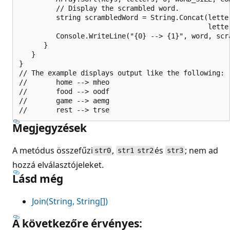
         // Display the scrambled word.

         string scrambledWord = String.Concat(letter
                                              letter
         Console.WriteLine("{0} --> {1}", word, scra
      } 

   }

}

// The example displays output like the following:

//       home --> mheo

//       food --> oodf

//       game --> aemg

Megjegyzések
A metódus összefűzi
,
és
; nem ad
str0
str1
str2
str3
hozzá elválasztójeleket.
Lásd még
Join(String, String[])
A következőre érvényes: