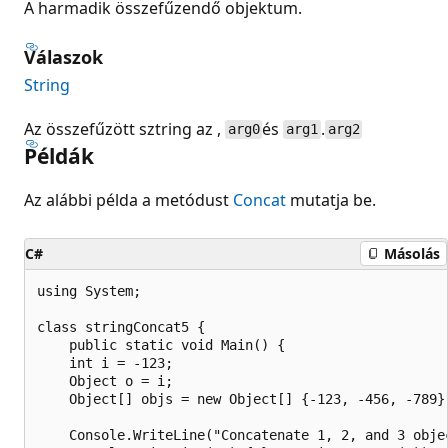
A harmadik összefűzendő objektum.
Válaszok
String
Az összefűzött sztring az ,
és
.
arg0
arg1
arg2
Példák
Az alábbi példa a metódust
Concat
mutatja be.
C#
Másolás
using System;

class stringConcat5 {

    public static void Main() {

    int i = -123;

    Object o = i;

    Object[] objs = new Object[] {-123, -456, -789};
    Console.WriteLine("Concatenate 1, 2, and 3 objec