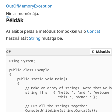
OutOfMemoryException
Nincs memóriája.
Példák
Az alábbi példa a metódus tömbökkel való
Concat
használatát
String
mutatja be.
C#
Másolás
using System;

public class Example

{

    public static void Main()

    {

        // Make an array of strings. Note that we ha
        string [] s = { "hello ", "and ", "welcome "
                        "this ", "demo! " };

        // Put all the strings together.

        Console.WriteLine(string.Concat(s));
