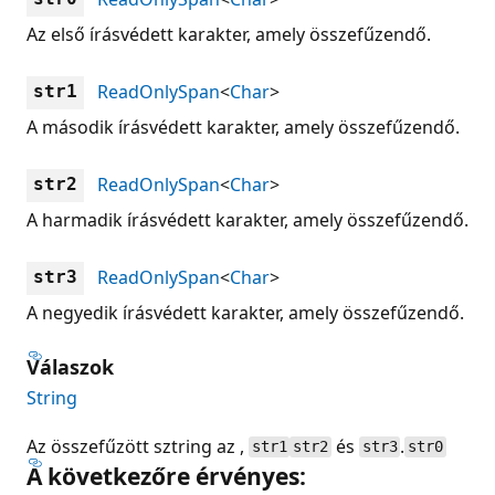
Az első írásvédett karakter, amely összefűzendő.
ReadOnlySpan
<
Char
>
str1
A második írásvédett karakter, amely összefűzendő.
ReadOnlySpan
<
Char
>
str2
A harmadik írásvédett karakter, amely összefűzendő.
ReadOnlySpan
<
Char
>
str3
A negyedik írásvédett karakter, amely összefűzendő.
Válaszok
String
Az összefűzött sztring az ,
és
.
str1
str2
str3
str0
A következőre érvényes: