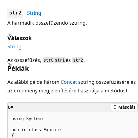
String
str2
A harmadik összefűzendő sztring.
Válaszok
String
Az összefűzés,
és
.
str0
str1
str2
Példák
Az alábbi példa három
Concat
sztring összefűzésére és
az eredmény megjelenítésére használja a metódust.
C#
Másolás
using System;

public class Example

{
