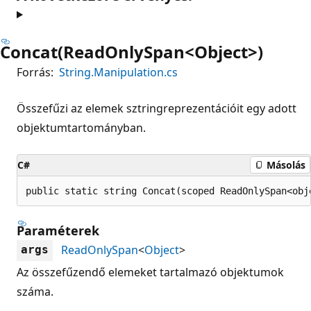
Concat(ReadOnlySpan<Object>)
Forrás:
String.Manipulation.cs
Összefűzi az elemek sztringreprezentációit egy adott
objektumtartományban.
C#
Másolás
public static string Concat(scoped ReadOnlySpan<obj
Paraméterek
ReadOnlySpan
<
Object
>
args
Az összefűzendő elemeket tartalmazó objektumok
száma.