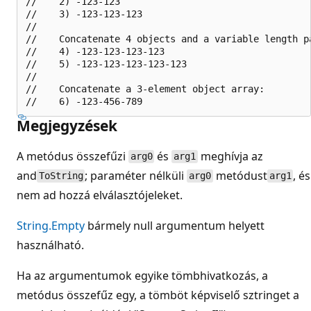
//    2) -123-123

//    3) -123-123-123

//

//    Concatenate 4 objects and a variable length pa
//    4) -123-123-123-123

//    5) -123-123-123-123-123

//

//    Concatenate a 3-element object array:

Megjegyzések
A metódus összefűzi
és
meghívja az
arg0
arg1
and
; paraméter nélküli
metódust
, és
ToString
arg0
arg1
nem ad hozzá elválasztójeleket.
String.Empty
bármely null argumentum helyett
használható.
Ha az argumentumok egyike tömbhivatkozás, a
metódus összefűz egy, a tömböt képviselő sztringet a