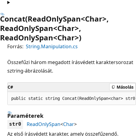
Concat(ReadOnlySpan<Char>,
ReadOnlySpan<Char>,
ReadOnlySpan<Char>)
Forrás:
String.Manipulation.cs
Összefűzi három megadott írásvédett karaktersorozat
sztring-ábrázolását.
C#
Másolás
public static string Concat(ReadOnlySpan<char> str0
Paraméterek
ReadOnlySpan
<
Char
>
str0
Az első írásvédett karakter, amely összefűzendő.