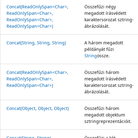
Concat(ReadOnlySpan<Char>,
Összefűzi négy
ReadOnlySpan<Char>,
megadott írásvédett
ReadOnlySpan<Char>,
karaktersorozat sztring-
ReadOnlySpan<Char>)
ábrázolását.
Concat(String, String, String)
A három megadott
példányát fűzi
String
össze.
Concat(ReadOnlySpan<Char>,
Összefűzi három
ReadOnlySpan<Char>,
megadott írásvédett
ReadOnlySpan<Char>)
karaktersorozat sztring-
ábrázolását.
Concat(Object, Object, Object)
Összefűzi három
megadott objektum
sztringreprezentációit.
Concat(String, String)
Összefűzi a két