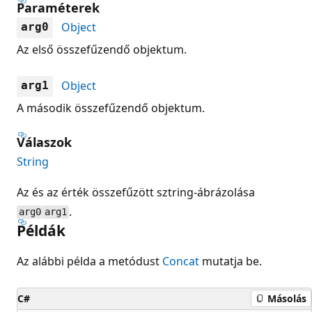
Paraméterek
Object
arg0
Az első összefűzendő objektum.
Object
arg1
A második összefűzendő objektum.
Válaszok
String
Az és az érték összefűzött sztring-ábrázolása
.
arg0
arg1
Példák
Az alábbi példa a metódust
Concat
mutatja be.
C#
Másolás