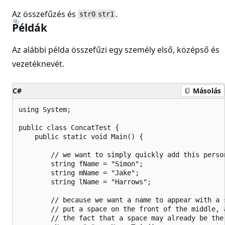
Az összefűzés és
.
str0
str1
Példák
Az alábbi példa összefűzi egy személy első, középső és
vezetéknevét.
C#
Másolás
using System;

public class ConcatTest {

    public static void Main() {

        // we want to simply quickly add this person
        string fName = "Simon";

        string mName = "Jake";

        string lName = "Harrows";

        // because we want a name to appear with a s
        // put a space on the front of the middle, a
        // the fact that a space may already be ther