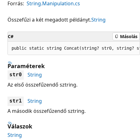
Forrás:
String.Manipulation.cs
Összefűzi a két megadott példányt.
String
C#
Másolás
public static string Concat(string? str0, string? s
Paraméterek
String
str0
Az első összefűzendő sztring.
String
str1
A második összefűzendő sztring.
Válaszok
String