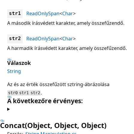
ReadOnlySpan
<
Char
>
str1
A második írásvédett karakter, amely összefűzendő.
ReadOnlySpan
<
Char
>
str2
A harmadik írásvédett karakter, amely összefűzendő.
Válaszok
String
Az és az érték összefűzött sztring-ábrázolása
.
str0
str1
str2
A következőre érvényes:
Concat(Object, Object, Object)
Forrás:
String.Manipulation.cs