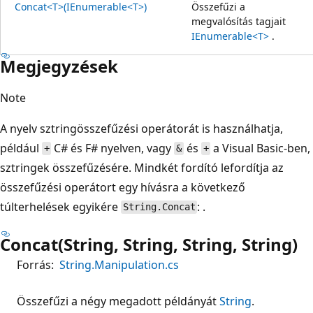
Concat<T>(IEnumerable<T>)
Összefűzi a
megvalósítás tagjait
IEnumerable<T>
.
Megjegyzések
Note
A nyelv sztringösszefűzési operátorát is használhatja,
például
C# és F# nyelven, vagy
és
a Visual Basic-ben,
+
&
+
sztringek összefűzésére. Mindkét fordító lefordítja az
összefűzési operátort egy hívásra a következő
túlterhelések egyikére
: .
String.Concat
Concat(String, String, String, String)
Forrás:
String.Manipulation.cs
Összefűzi a négy megadott példányát
String
.