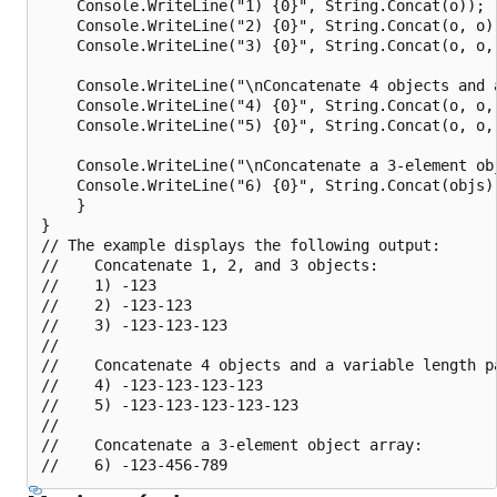
    Console.WriteLine("1) {0}", String.Concat(o));

    Console.WriteLine("2) {0}", String.Concat(o, o))
    Console.WriteLine("3) {0}", String.Concat(o, o, 
    Console.WriteLine("\nConcatenate 4 objects and 
    Console.WriteLine("4) {0}", String.Concat(o, o, 
    Console.WriteLine("5) {0}", String.Concat(o, o, 
    Console.WriteLine("\nConcatenate a 3-element obj
    Console.WriteLine("6) {0}", String.Concat(objs))
    }

}

// The example displays the following output:

//    Concatenate 1, 2, and 3 objects:

//    1) -123

//    2) -123-123

//    3) -123-123-123

//

//    Concatenate 4 objects and a variable length pa
//    4) -123-123-123-123

//    5) -123-123-123-123-123

//

//    Concatenate a 3-element object array:
