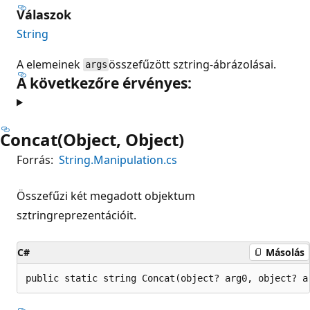
Válaszok
String
A elemeinek
összefűzött sztring-ábrázolásai.
args
A következőre érvényes:
Concat(Object, Object)
Forrás:
String.Manipulation.cs
Összefűzi két megadott objektum
sztringreprezentációit.
C#
Másolás
public static string Concat(object? arg0, object? a