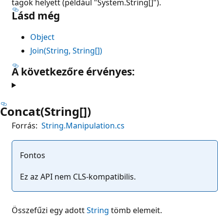
tagok helyett (például "System.String[]").
Lásd még
Object
Join(String, String[])
A következőre érvényes:
Concat(String[])
Forrás:
String.Manipulation.cs
Fontos
Ez az API nem CLS-kompatibilis.
Összefűzi egy adott
String
tömb elemeit.