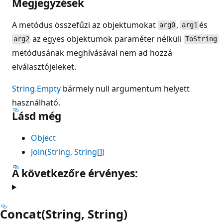
Megjegyzések
A metódus összefűzi az objektumokat
,
és
arg0
arg1
az egyes objektumok paraméter nélküli
arg2
ToString
metódusának meghívásával nem ad hozzá
elválasztójeleket.
String.Empty
bármely null argumentum helyett
használható.
Lásd még
Object
Join(String, String[])
A következőre érvényes:
Concat(String, String)