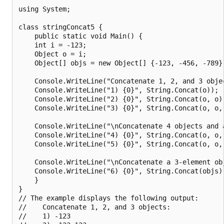
using System;

class stringConcat5 {

    public static void Main() {

    int i = -123;

    Object o = i;

    Object[] objs = new Object[] {-123, -456, -789};
    Console.WriteLine("Concatenate 1, 2, and 3 objec
    Console.WriteLine("1) {0}", String.Concat(o));

    Console.WriteLine("2) {0}", String.Concat(o, o))
    Console.WriteLine("3) {0}", String.Concat(o, o, 
    Console.WriteLine("\nConcatenate 4 objects and 
    Console.WriteLine("4) {0}", String.Concat(o, o, 
    Console.WriteLine("5) {0}", String.Concat(o, o, 
    Console.WriteLine("\nConcatenate a 3-element obj
    Console.WriteLine("6) {0}", String.Concat(objs))
    }

}

// The example displays the following output:

//    Concatenate 1, 2, and 3 objects:

//    1) -123
