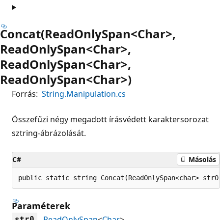
Concat(ReadOnlySpan<Char>,
ReadOnlySpan<Char>,
ReadOnlySpan<Char>,
ReadOnlySpan<Char>)
Forrás:
String.Manipulation.cs
Összefűzi négy megadott írásvédett karaktersorozat
sztring-ábrázolását.
C#
Másolás
public static string Concat(ReadOnlySpan<char> str0
Paraméterek
ReadOnlySpan
<
Char
>
str0