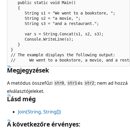
   public static void Main()

   {

      String s1 = "We went to a bookstore, ";

      String s2 = "a movie, ";

      String s3 = "and a restaurant.";

      var s = String.Concat(s1, s2, s3);

      Console.WriteLine(s);

   }

}

// The example displays the following output:

Megjegyzések
A metódus összefűzi
,
és
; nem ad hozzá
str0
str1
str2
elválasztójeleket.
Lásd még
Join(String, String[])
A következőre érvényes: