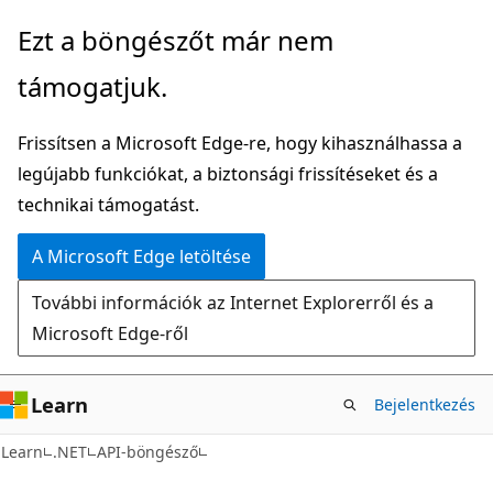
Ugrás
Tovább
Ezt a böngészőt már nem
a
az
támogatjuk.
fő
oldalon
tartalomhoz
belüli
Frissítsen a Microsoft Edge-re, hogy kihasználhassa a
navigációra
legújabb funkciókat, a biztonsági frissítéseket és a
technikai támogatást.
A Microsoft Edge letöltése
További információk az Internet Explorerről és a
Microsoft Edge-ről
Learn
Bejelentkezés
C#
Learn
.NET
API-böngésző