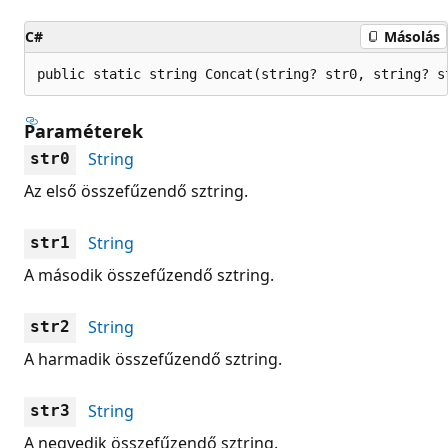
C#
Másolás
public static string Concat(string? str0, string? s
Paraméterek
String
str0
Az első összefűzendő sztring.
String
str1
A második összefűzendő sztring.
String
str2
A harmadik összefűzendő sztring.
String
str3
A negyedik összefűzendő sztring.