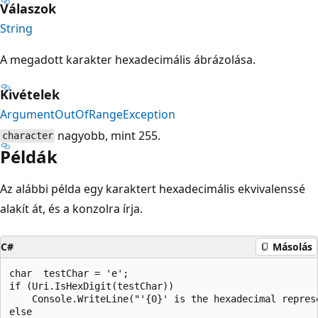
Válaszok
String
A megadott karakter hexadecimális ábrázolása.
Kivételek
ArgumentOutOfRangeException
nagyobb, mint 255.
character
Példák
Az alábbi példa egy karaktert hexadecimális ekvivalenssé
alakít át, és a konzolra írja.
C#
Másolás
char  testChar = 'e';

if (Uri.IsHexDigit(testChar))

    Console.WriteLine("'{0}' is the hexadecimal repres
else
