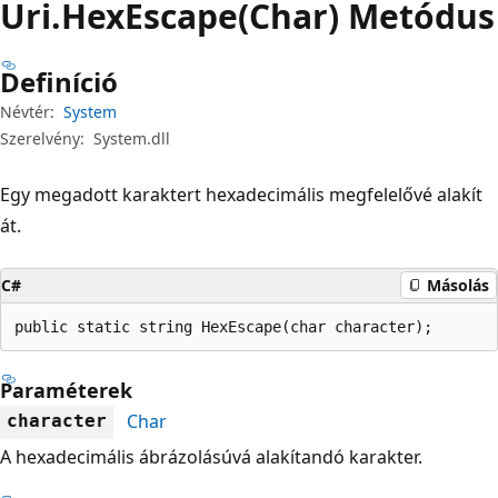
Uri.
Hex
Escape(Char) Metódus
Definíció
Névtér:
System
Szerelvény:
System.dll
Egy megadott karaktert hexadecimális megfelelővé alakít
át.
C#
Másolás
public static string HexEscape(char character);
Paraméterek
Char
character
A hexadecimális ábrázolásúvá alakítandó karakter.