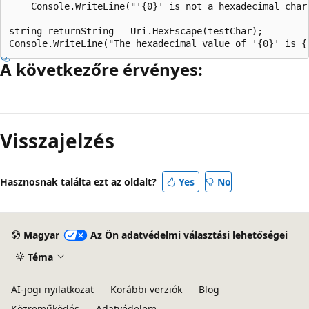
    Console.WriteLine("'{0}' is not a hexadecimal chara
string returnString = Uri.HexEscape(testChar);

A következőre érvényes:
Olvasási
mód
Visszajelzés
letiltva
Hasznosnak találta ezt az oldalt?
Yes
No
Magyar
Az Ön adatvédelmi választási lehetőségei
Téma
AI-jogi nyilatkozat
Korábbi verziók
Blog
Közreműködés
Adatvédelem