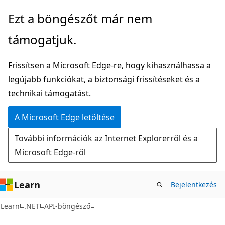
Ugrás
Tovább
Ezt a böngészőt már nem
a
az
támogatjuk.
fő
oldalon
tartalomhoz
belüli
Frissítsen a Microsoft Edge-re, hogy kihasználhassa a
navigációra
legújabb funkciókat, a biztonsági frissítéseket és a
technikai támogatást.
A Microsoft Edge letöltése
További információk az Internet Explorerről és a
Microsoft Edge-ről
Learn
Bejelentkezés
C#
Learn
.NET
API-böngésző