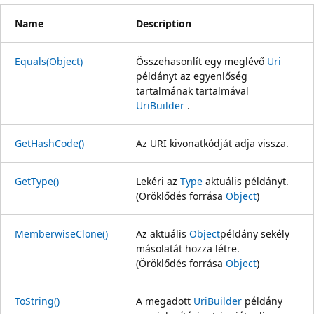
Name
Description
Equals(Object)
Összehasonlít egy meglévő
Uri
példányt az egyenlőség
tartalmának tartalmával
UriBuilder
.
GetHashCode()
Az URI kivonatkódját adja vissza.
GetType()
Lekéri az
Type
aktuális példányt.
(Öröklődés forrása
Object
)
MemberwiseClone()
Az aktuális
Object
példány sekély
másolatát hozza létre.
(Öröklődés forrása
Object
)
ToString()
A megadott
UriBuilder
példány