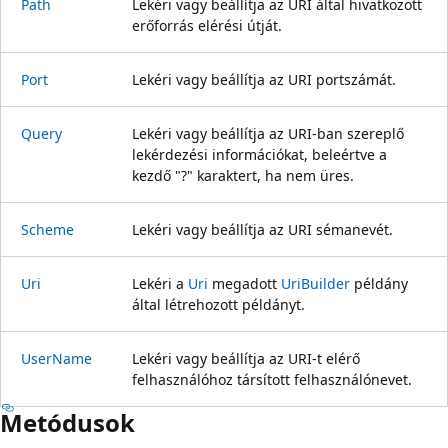
Path
Lekéri vagy beállítja az URI által hivatkozott
erőforrás elérési útját.
Port
Lekéri vagy beállítja az URI portszámát.
Query
Lekéri vagy beállítja az URI-ban szereplő
lekérdezési információkat, beleértve a
kezdő "?" karaktert, ha nem üres.
Scheme
Lekéri vagy beállítja az URI sémanevét.
Uri
Lekéri a
Uri
megadott
UriBuilder
példány
által létrehozott példányt.
UserName
Lekéri vagy beállítja az URI-t elérő
felhasználóhoz társított felhasználónevet.
Metódusok