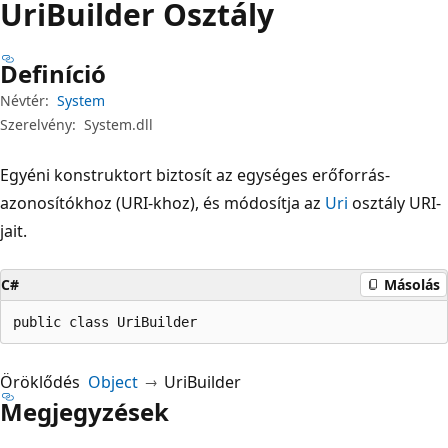
Uri
Builder Osztály
Definíció
Névtér:
System
Szerelvény:
System.dll
Egyéni konstruktort biztosít az egységes erőforrás-
azonosítókhoz (URI-khoz), és módosítja az
Uri
osztály URI-
jait.
C#
Másolás
public class UriBuilder
Öröklődés
Object
UriBuilder
Megjegyzések