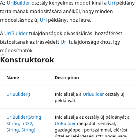
Az
UriBuilder
osztály kényelmes módot kínál a
Uri
példány
tartalmának módosítására anélkül, hogy minden
módosításhoz új
Uri
példányt hoz létre.
A
UriBuilder
tulajdonságok olvasási/írási hozzáférést
biztosítanak az írásvédett
Uri
tulajdonságokhoz, így
módosíthatók.
Konstruktorok
Name
Description
UriBuilder()
Inicializálja a
UriBuilder
osztály új
példányát.
UriBuilder(String,
Inicializálja az osztály új példányát a
String, Int32,
UriBuilder
megadott sémával,
String, String)
gazdagéppel, portszámmal, elérési
úttal és lekérdezési sztringgel vagy