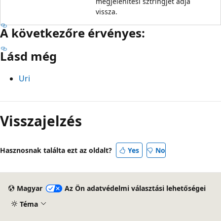
megjelenítési sztringjét adja
vissza.
A következőre érvényes:
Lásd még
Uri
Visszajelzés
Hasznosnak találta ezt az oldalt?
Yes
No
Magyar
Az Ön adatvédelmi választási lehetőségei
Téma