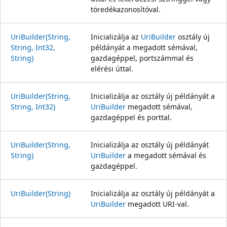
töredékazonosítóval.
UriBuilder(String,
Inicializálja az
UriBuilder
osztály új
String, Int32,
példányát a megadott sémával,
String)
gazdagéppel, portszámmal és
elérési úttal.
UriBuilder(String,
Inicializálja az osztály új példányát a
String, Int32)
UriBuilder
megadott sémával,
gazdagéppel és porttal.
UriBuilder(String,
Inicializálja az osztály új példányát
String)
UriBuilder
a megadott sémával és
gazdagéppel.
UriBuilder(String)
Inicializálja az osztály új példányát a
UriBuilder
megadott URI-val.