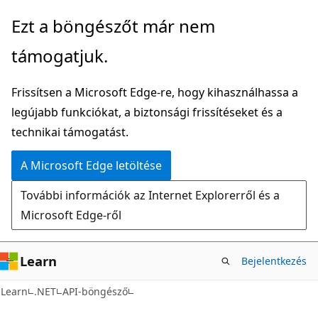
Ugrás
Tovább
Ezt a böngészőt már nem
a
az
támogatjuk.
fő
oldalon
tartalomhoz
belüli
Frissítsen a Microsoft Edge-re, hogy kihasználhassa a
navigációra
legújabb funkciókat, a biztonsági frissítéseket és a
technikai támogatást.
A Microsoft Edge letöltése
További információk az Internet Explorerről és a
Microsoft Edge-ről
Learn
Bejelentkezés
C#
Learn
.NET
API-böngésző