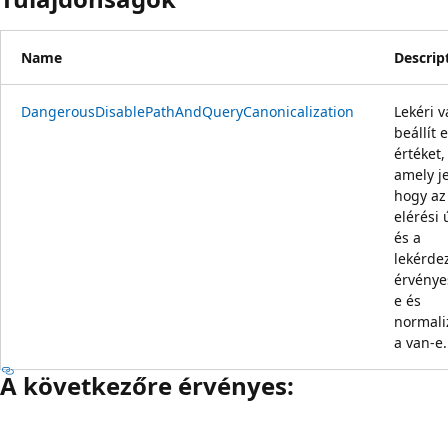
Name
Descrip
DangerousDisablePathAndQueryCanonicalization
Lekéri 
beállít 
értéket,
amely je
hogy az
elérési 
és a
lekérde
érvénye
e és
normali
a van-e.
A következőre érvényes:
Olvasási