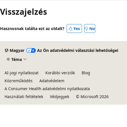
mód
Visszajelzés
letiltva
Hasznosnak találta ezt az oldalt?
Yes
No
Magyar
Az Ön adatvédelmi választási lehetőségei
Téma
AI-jogi nyilatkozat
Korábbi verziók
Blog
Közreműködés
Adatvédelem
A Consumer Health adatvédelmi nyilatkozata
Használati feltételek
Védjegyek
© Microsoft 2026