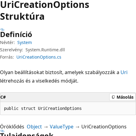
Uri
Creation
Options
Struktúra
Definíció
Névtér:
System
Szerelvény:
System.Runtime.dll
Forrás:
UriCreationOptions.cs
Olyan beállításokat biztosít, amelyek szabályozzák a
Uri
létrehozás és a viselkedés módját.
C#
Másolás
public struct UriCreationOptions
Öröklődés
Object
ValueType
UriCreationOptions
Tulajdonságok