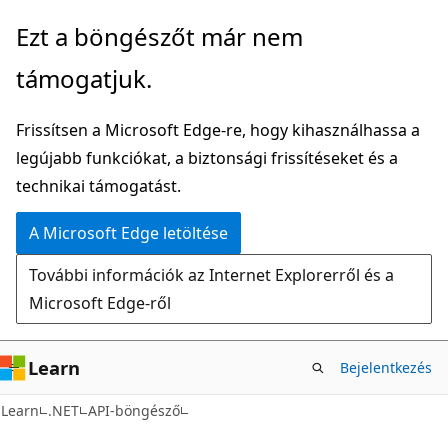
Ugrás
Tovább
Ezt a böngészőt már nem
a
az
támogatjuk.
fő
oldalon
tartalomhoz
belüli
Frissítsen a Microsoft Edge-re, hogy kihasználhassa a
navigációra
legújabb funkciókat, a biztonsági frissítéseket és a
technikai támogatást.
A Microsoft Edge letöltése
További információk az Internet Explorerről és a
Microsoft Edge-ről
Learn
Bejelentkezés
C#
Learn
.NET
API-böngésző