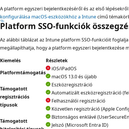
A platform egyszeri bejelentkezéséről és az első lépésekrő
konfigurálása macOS-eszközökhöz a Intune
című témakörbe
Platform SSO-funkciók összegzé
Az alábbi táblázat az Intune platform SSO-funkcióit foglalj
megállapíthatja, hogy a platform egyszeri bejelentkezése 
Kiemelés
Részletek
iOS/iPadOS
Platformtámogatás
macOS 13.0 és újabb
Eszközregisztráció
Támogatott
Automatizált eszközregisztráció (fe
regisztrációs
Felhasználói regisztráció
típusok
Közvetlen regisztráció (Apple Confi
Biztonságos enklávé (UserSecureEn
Támogatott
Jelszó (Microsoft Entra ID)
hitelesítési típusok