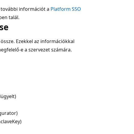
l további információt a
Platform SSO
n talál.
se
a össze. Ezekkel az információkkal
megfelelő-e a szervezet számára.
lügyelt)
gurator)
claveKey)