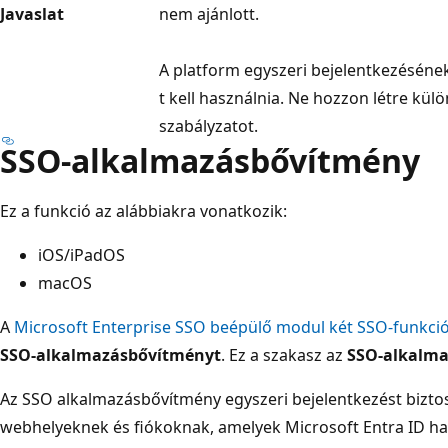
Javaslat
nem ajánlott.
A platform egyszeri bejelentkezéséne
t kell használnia. Ne hozzon létre kü
szabályzatot.
SSO-alkalmazásbővítmény
Ez a funkció az alábbiakra vonatkozik:
iOS/iPadOS
macOS
A
Microsoft Enterprise SSO beépülő modul két SSO-funkció
SSO-alkalmazásbővítményt
. Ez a szakasz az
SSO-alkalm
Az SSO alkalmazásbővítmény egyszeri bejelentkezést bizto
webhelyeknek és fiókoknak, amelyek Microsoft Entra ID has