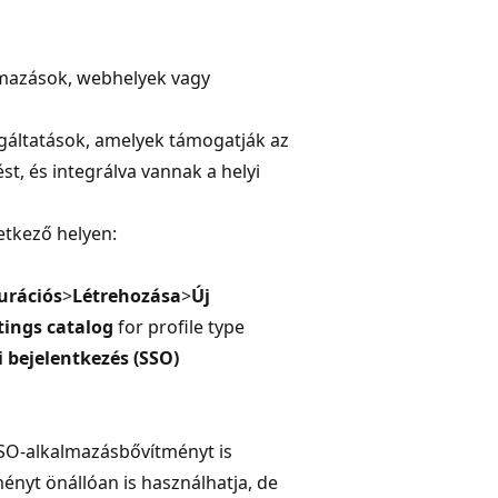
almazások, webhelyek vagy
gáltatások, amelyek támogatják az
st, és integrálva vannak a helyi
etkező helyen:
urációs
>
Létrehozása
>
Új
tings catalog
for profile type
i bejelentkezés (SSO)
SSO-alkalmazásbővítményt is
ényt önállóan is használhatja, de