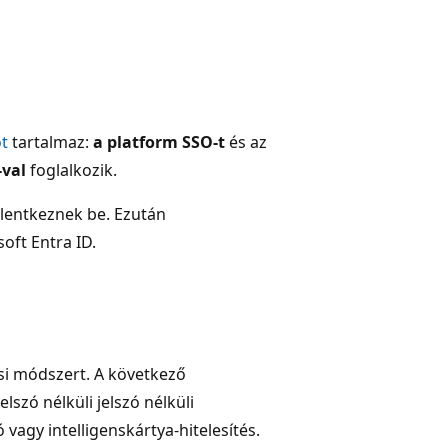
t
tartalmaz:
a platform SSO-t
és az
-val
foglalkozik.
elentkeznek be. Ezután
oft Entra ID.
ési módszert. A következő
lszó nélküli jelszó nélküli
ó vagy intelligenskártya-hitelesítés.