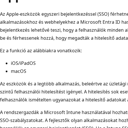
Az Apple-eszközök egyszeri bejelentkezéssel (SSO) férhet
alkalmazásokhoz és webhelyekhez a Microsoft Entra ID has
bejelentkezés lehetővé teszi, hogy a felhasználók minden 
be és férhessenek hozzá, hogy megadták a hitelesítő adata
Ez a funkció az alábbiakra vonatkozik:
iOS/iPadOS
macOS
Az eszközök és a legtöbb alkalmazás, beleértve az üzletági
szintű felhasználói hitelesítést igényel. A hitelesítés sok e
felhasználók ismételten ugyanazokat a hitelesítő adatokat
A rendszergazdák a Microsoft Intune használatával hozhat
SSO-szabályzatokat. A fejlesztők olyan alkalmazásokat hoz