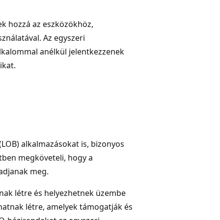
nek hozzá az eszközökhöz,
ználatával. Az egyszeri
alkalommal anélkül jelentkezzenek
ikat.
 (LOB) alkalmazásokat is, bizonyos
setben megköveteli, hogy a
 adjanak meg.
nak létre és helyezhetnek üzembe
hatnak létre, amelyek támogatják és