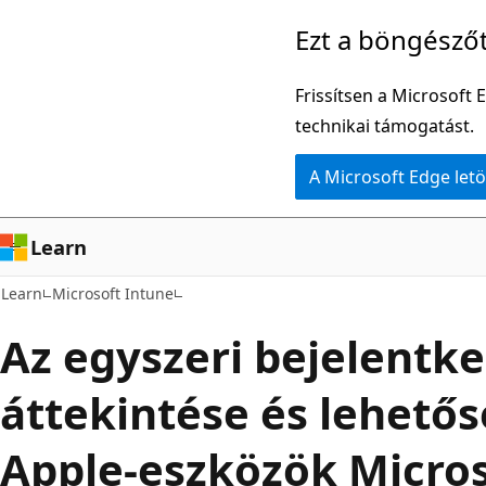
Ugrás
Ezt a böngésző
a
fő
Frissítsen a Microsoft 
tartalomhoz
technikai támogatást.
A Microsoft Edge letö
Learn
Learn
Microsoft Intune
Az egyszeri bejelentke
áttekintése és lehetős
Apple-eszközök Micros