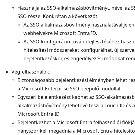
Használja az SSO-alkalmazásbővítményt, mivel az 
SSO része. Konkrétan a következőt:
Az SSO alkalmazásbővítmény használatával jelen
webhelyekre Microsoft Entra ID.
Az SSO-konfiguráció továbbfejlesztéséhez haszná
hitelesítési módszereket konfigurálhat, új szerve
bejelentkezéskor, és engedélyezési módokat ren
Végfelhasználók:
Biztonságosabb bejelentkezési élményben lehet rész
a Microsoft Enterprise SSO beépülő modullal.
Egyszeri bejelentkezést kaphat az SSO-alkalmazás
alkalmazásbővítmény lehetővé teszi a Touch ID és a
Microsoft Entra ID.
Bejelentkezhet a Microsoft Entra felhasználói fiókjá
hányszor kell megadnia a Microsoft Entra hitelesít