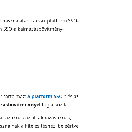
k használatához csak platform SSO-
lön SSO-alkalmazásbővítmény-
t
tartalmaz:
a platform SSO-t
és az
azásbővítménnyel
foglalkozik.
sít azoknak az alkalmazásoknak,
ználnak a hitelesítéshez, beleértve