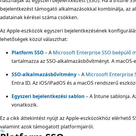
használják az egyszeri bejelentkezést (SSO). Ha a Intune S
bejelentkezést támogató alkalmazásokkal kombinálja, az a
adatainak kérései száma csökken.
Az Apple-eszközök egyszeri bejelentkezésének konfigurálá
lehetőségek közül választhat:
Platform SSO
– A
Microsoft Enterprise SSO beépülő 
tartalmazza az SSO-alkalmazásbővítményt. A macOS-e
SSO-alkalmazásbővítmény
– A
Microsoft Enterprise
Entra ID. Az iOS/iPadOS és a macOS rendszerű eszköz
Egyszeri bejelentkezési sablon
– A Intune sablonja. 
vonatkozik.
Ez a cikk áttekintést nyújt az Apple-eszközökhöz elérhető 
valamint azok támogatott platformjairól.