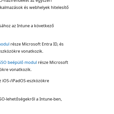
SO-házirendeket az egyszeri
lkalmazások és webhelyek hitelesítő
sához az Intune a következő
modul
része Microsoft Entra ID, és
szközökre vonatkozik.
 SSO beépülő modul
része Microsoft
ökre vonatkozik.
Az iOS-/iPadOS-eszközökre
SSO-lehetőségekről a Intune-ben,