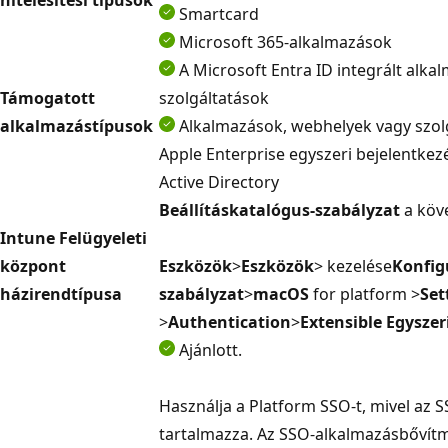
Smartcard
Microsoft 365-alkalmazások
A Microsoft Entra ID integrált alk
Támogatott
szolgáltatások
alkalmazástípusok
Alkalmazások, webhelyek vagy szol
Apple Enterprise egyszeri bejelentkezé
Active Directory
Beállításkatalógus-szabályzat
a köv
Intune Felügyeleti
központ
Eszközök
>
Eszközök
> kezelése
Konfig
házirendtípusa
szabályzat
>
macOS
for platform >
Set
>
Authentication
>
Extensible Egyszer
Ajánlott.
Használja a Platform SSO-t, mivel az 
tartalmazza. Az SSO-alkalmazásbővítm