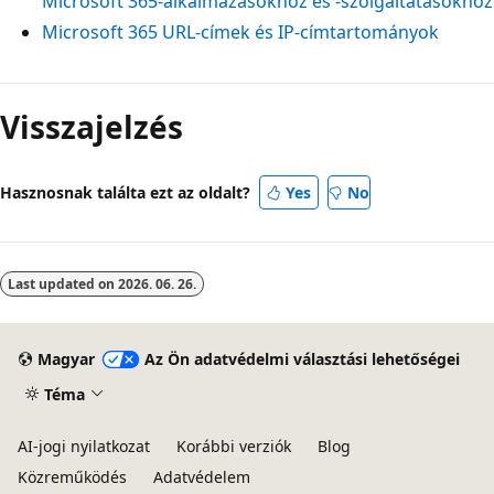
Microsoft 365-alkalmazásokhoz és -szolgáltatásokhoz
Microsoft 365 URL-címek és IP-címtartományok
Olvasási
mód
Visszajelzés
letiltva
Hasznosnak találta ezt az oldalt?
Yes
No
Last updated on
2026. 06. 26.
Magyar
Az Ön adatvédelmi választási lehetőségei
Téma
AI-jogi nyilatkozat
Korábbi verziók
Blog
Közreműködés
Adatvédelem