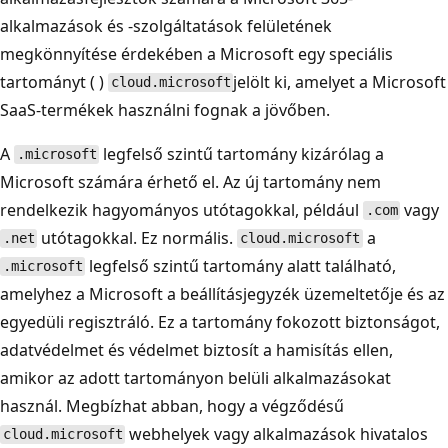
alkalmazások és -szolgáltatások felületének
megkönnyítése érdekében a Microsoft egy speciális
tartományt ( )
jelölt ki, amelyet a Microsoft
cloud.microsoft
SaaS-termékek használni fognak a jövőben.
A
legfelső szintű tartomány kizárólag a
.microsoft
Microsoft számára érhető el. Az új tartomány nem
rendelkezik hagyományos utótagokkal, például
vagy
.com
utótagokkal. Ez normális.
a
.net
cloud.microsoft
legfelső szintű tartomány alatt található,
.microsoft
amelyhez a Microsoft a beállításjegyzék üzemeltetője és az
egyedüli regisztráló. Ez a tartomány fokozott biztonságot,
adatvédelmet és védelmet biztosít a hamisítás ellen,
amikor az adott tartományon belüli alkalmazásokat
használ. Megbízhat abban, hogy a végződésű
webhelyek vagy alkalmazások hivatalos
cloud.microsoft