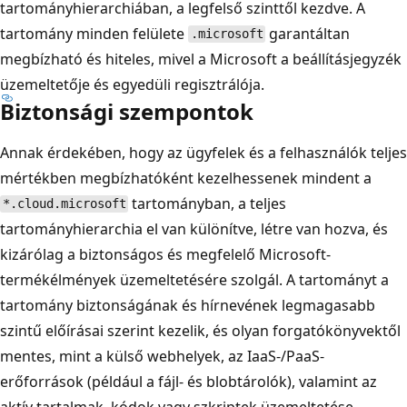
tartományhierarchiában, a legfelső szinttől kezdve. A
tartomány minden felülete
garantáltan
.microsoft
megbízható és hiteles, mivel a Microsoft a beállításjegyzék
üzemeltetője és egyedüli regisztrálója.
Biztonsági szempontok
Annak érdekében, hogy az ügyfelek és a felhasználók teljes
mértékben megbízhatóként kezelhessenek mindent a
tartományban, a teljes
*.cloud.microsoft
tartományhierarchia el van különítve, létre van hozva, és
kizárólag a biztonságos és megfelelő Microsoft-
termékélmények üzemeltetésére szolgál. A tartományt a
tartomány biztonságának és hírnevének legmagasabb
szintű előírásai szerint kezelik, és olyan forgatókönyvektől
mentes, mint a külső webhelyek, az IaaS-/PaaS-
erőforrások (például a fájl- és blobtárolók), valamint az
aktív tartalmak, kódok vagy szkriptek üzemeltetése,