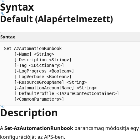
Syntax
Default (Alapértelmezett)
Syntax
Set-AzAutomationRunbook

    [-Name] <String>

    [-Description <String>]

    [-Tag <IDictionary>]

    [-LogProgress <Boolean>]

    [-LogVerbose <Boolean>]

    [-ResourceGroupName] <String>

    [-AutomationAccountName] <String>

    [-DefaultProfile <IAzureContextContainer>]

Description
A
Set-AzAutomationRunbook
parancsmag módosítja egy
konfigurációját az APS-ben.