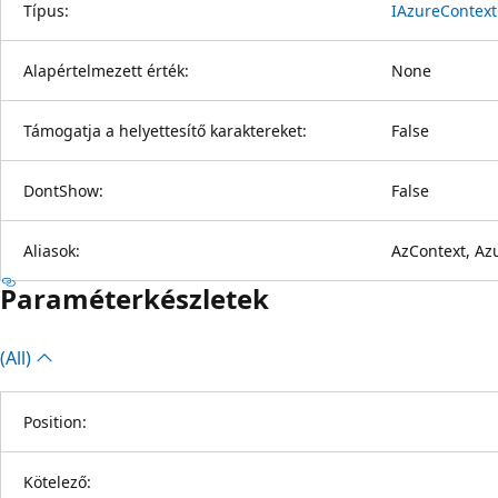
Típus:
IAzureContext
Alapértelmezett érték:
None
Támogatja a helyettesítő karaktereket:
False
DontShow:
False
Aliasok:
AzContext, Az
Paraméterkészletek
(All)
Position:
Kötelező: