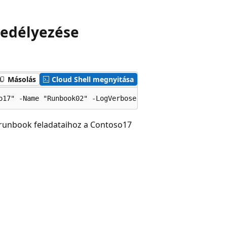
gedélyezése
Másolás
Cloud Shell megnyitása
t runbook feladataihoz a Contoso17