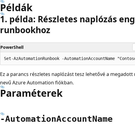
Példák
1. példa: Részletes naplózás en
runbookhoz
PowerShell
Ez a parancs részletes naplózást tesz lehetővé a megadot
nevű Azure Automation fiókban.
Paraméterek
-Automation
Account
Name