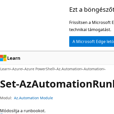
Ugrás
Tovább
Ezt a böngésző
a
az
fő
oldalon
Frissítsen a Microsoft 
tartalomhoz
belüli
technikai támogatást.
navigációra
A Microsoft Edge letö
Learn
Learn
Azure
Azure PowerShell
Az.Automation
Automation
Set-Az
Automation
Run
Modul:
Az.Automation Module
Módosítja a runbookot.