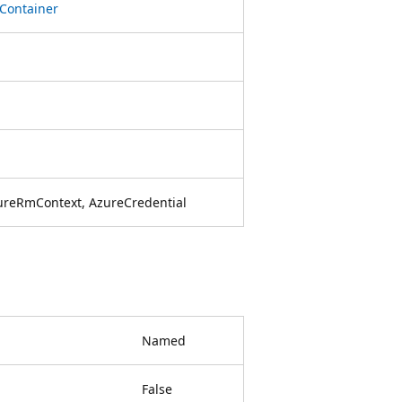
Container
ureRmContext, AzureCredential
Named
False