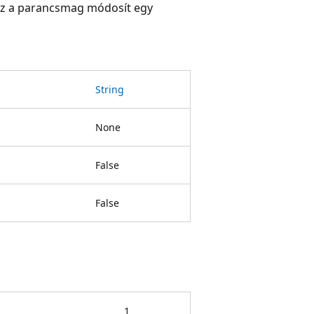
ez a parancsmag módosít egy
String
None
False
False
1