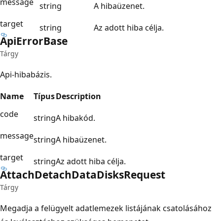
message
string
A hibaüzenet.
target
string
Az adott hiba célja.
Api
Error
Base
Tárgy
Api-hibabázis.
Name
Típus
Description
code
string
A hibakód.
message
string
A hibaüzenet.
target
string
Az adott hiba célja.
Attach
Detach
Data
Disks
Request
Tárgy
Megadja a felügyelt adatlemezek listájának csatolásához