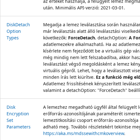
az értéket használja, a felügyelt lemez megmar
után. Minimális API-verzió: 2021-03-01.
Disk
Detach
Megadja a lemez leválasztása során használan
Option
már leválasztás alatt álló leválasztási viselke
Types
következők:
ForceDetach.
detachOption:
A Fo
adatlemezekre alkalmazható. Ha az adatlemez 
kísérlete nem fejeződött be a virtuális gép vár
még mindig nem lett felszabadítva, akkor hasz
leválasztást végső megoldásként a lemez kénys
virtuális gépről. Lehet, hogy a leválasztott v
minden írás lett kiürítve.
Ez a funkció még el
Adatlemez frissítésének kényszerített leválaszt
valamint a detachOption: "ForceDetach" beállí
Disk
A lemezhez megadható ügyfél által felügyelt l
Encryption
erőforrás-azonosítójának paraméterét ismerte
Set
lemeztitkosítási csoport erőforrás-azonosítója
Parameters
adható meg. További részletekért tekintse me
https://aka.ms/mdssewithcmkoverview
.