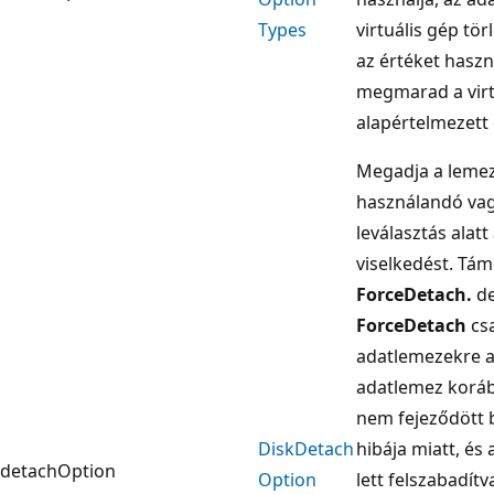
Types
virtuális gép tör
az értéket haszn
megmarad a virtu
alapértelmezett 
Megadja a lemez
használandó vagy
leválasztás alatt 
viselkedést. Tám
ForceDetach.
de
ForceDetach
csa
adatlemezekre a
adatlemez korább
nem fejeződött b
Disk
Detach
hibája miatt, é
detachOption
Option
lett felszabadítv