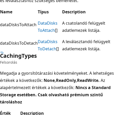
és leválasztáshoz szükséges bemenetet.
Name
Típus
Description
Data
Disks
A csatolandó felügyelt
dataDisksToAttach
ToAttach
[]
adatlemezek listája.
Data
Disks
A leválasztandó felügyelt
dataDisksToDetach
ToDetach
[]
adatlemezek listája.
Caching
Types
Felsorolás
Megadja a gyorsítótárazási követelményeket. A lehetséges
értékek a következők:
None,ReadOnly,ReadWrite
.
Az
alapértelmezett értékek a következők:
Nincs a Standard
Storage esetében. Csak olvasható prémium szintű
tároláshoz
Érték
Description