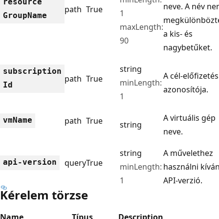
resource
neve. A név n
path
True
1
Group
Name
megkülönbözte
maxLength:
a kis- és
90
nagybetűket.
string
subscription
A cél-előfizetés
path
True
minLength:
Id
azonosítója.
1
A virtuális gép
vm
Name
path
True
string
neve.
string
A művelethez
api-version
query
True
minLength:
használni kívá
1
API-verzió.
Kérelem törzse
Name
Típus
Description