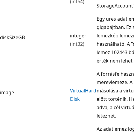
(int64)
StorageAccount
Egy üres adatle
gigabájtban. Ez 
integer
lemezkép lemezm
diskSizeGB
(int32)
használható. A "
lemez 1024^3 báj
érték nem lehet
A forrásfelhaszn
merevlemeze. A 
Virtual
Hard
másolása a virtu
image
Disk
előtt történik.
adva, a cél virt
létezhet.
Az adatlemez lo