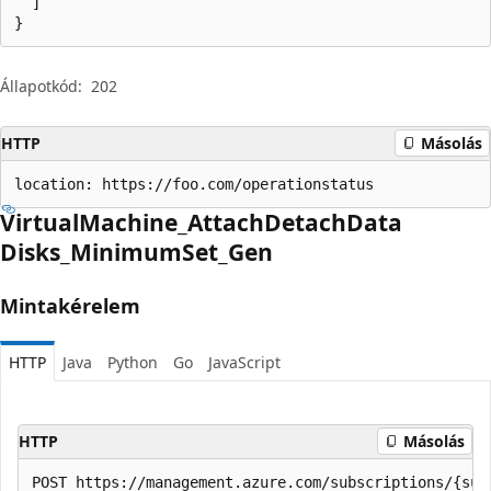
  ]

}
Állapotkód:
202
HTTP
Másolás
location: https://foo.com/operationstatus
Virtual
Machine_Attach
Detach
Data
Disks_Minimum
Set_Gen
Mintakérelem
HTTP
Java
Python
Go
JavaScript
HTTP
Másolás
POST https://management.azure.com/subscriptions/{sub