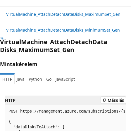
Virtual
Machine_Attach
Detach
Data
Disks_Maximum
Set_Gen
Virtual
Machine_Attach
Detach
Data
Disks_Minimum
Set_Gen
Virtual
Machine_Attach
Detach
Data
Disks_Maximum
Set_Gen
Mintakérelem
HTTP
Java
Python
Go
JavaScript
HTTP
Másolás
POST https://management.azure.com/subscriptions/{sub
{

  "dataDisksToAttach": [
