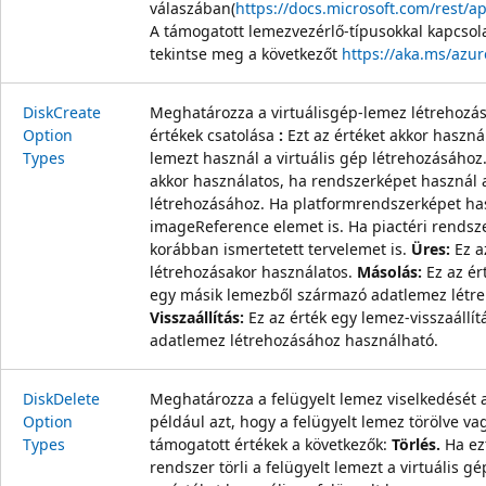
válaszában(
https://docs.microsoft.com/rest/a
A támogatott lemezvezérlő-típusokkal kapcsol
tekintse meg a következőt
https://aka.ms/azur
Disk
Create
Meghatározza a virtuálisgép-lemez létrehozá
Option
értékek csatolása
:
Ezt az értéket akkor használ
Types
lemezt használ a virtuális gép létrehozásához
akkor használatos, ha rendszerképet használ a
létrehozásához. Ha platformrendszerképet hasz
imageReference elemet is. Ha piactéri rendsz
korábban ismertetett tervelemet is.
Üres:
Ez a
létrehozásakor használatos.
Másolás:
Ez az ér
egy másik lemezből származó adatlemez létr
Visszaállítás:
Ez az érték egy lemez-visszaállí
adatlemez létrehozásához használható.
Disk
Delete
Meghatározza a felügyelt lemez viselkedését a 
Option
például azt, hogy a felügyelt lemez törölve vag
Types
támogatott értékek a következők:
Törlés.
Ha ezt
rendszer törli a felügyelt lemezt a virtuális gé