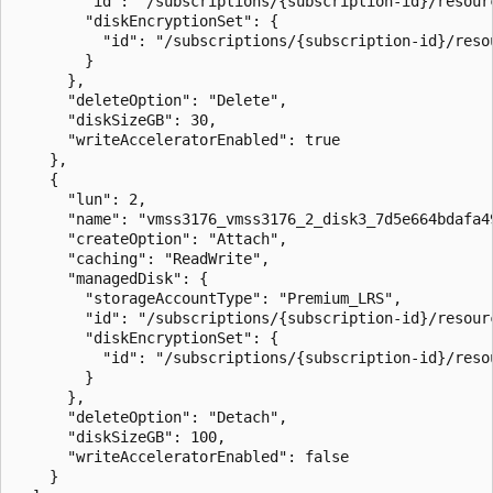
        "id": "/subscriptions/{subscription-id}/resour
        "diskEncryptionSet": {

          "id": "/subscriptions/{subscription-id}/reso
        }

      },

      "deleteOption": "Delete",

      "diskSizeGB": 30,

      "writeAcceleratorEnabled": true

    },

    {

      "lun": 2,

      "name": "vmss3176_vmss3176_2_disk3_7d5e664bdafa49
      "createOption": "Attach",

      "caching": "ReadWrite",

      "managedDisk": {

        "storageAccountType": "Premium_LRS",

        "id": "/subscriptions/{subscription-id}/resour
        "diskEncryptionSet": {

          "id": "/subscriptions/{subscription-id}/reso
        }

      },

      "deleteOption": "Detach",

      "diskSizeGB": 100,

      "writeAcceleratorEnabled": false

    }
