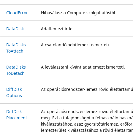
Cloud
Error
Hibaválasz a Compute szolgáltatástól.
Data
Disk
Adatlemezt ír le.
Data
Disks
A csatolandó adatlemezt ismerteti.
ToAttach
Data
Disks
A leválasztani kívánt adatlemezt ismerteti.
ToDetach
Diff
Disk
Az operációsrendszer-lemez rövid élettartamú
Options
Diff
Disk
Az operációsrendszer-lemez rövid élettartamú
Placement
meg. Ezt a tulajdonságot a felhasználó haszná
kiválasztásához, azaz gyorsítótárlemez, erőf
lemezterület kiválasztásához a rövid élettart