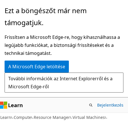
Ugrás
Tovább
Ezt a böngészőt már nem
a
az
támogatjuk.
fő
oldalon
tartalomhoz
belüli
Frissítsen a Microsoft Edge-re, hogy kihasználhassa a
navigációra
legújabb funkciókat, a biztonsági frissítéseket és a
technikai támogatást.
A Microsoft Edge letöltése
További információk az Internet Explorerről és a
Microsoft Edge-ről
Learn
Bejelentkezés
Learn
Compute
Resource Manager
Virtual Machines