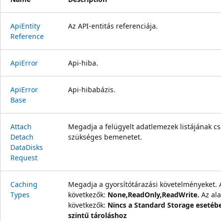
Api
Entity
Az API-entitás referenciája.
Reference
Api
Error
Api-hiba.
Api
Error
Api-hibabázis.
Base
Attach
Megadja a felügyelt adatlemezek listájának cs
Detach
szükséges bemenetet.
Data
Disks
Request
Caching
Megadja a gyorsítótárazási követelményeket. 
Types
következők:
None,ReadOnly,ReadWrite
.
Az ala
következők:
Nincs a Standard Storage eseté
szintű tároláshoz