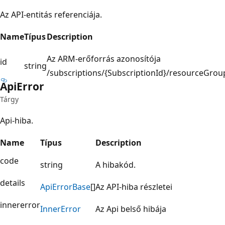
Az API-entitás referenciája.
Name
Típus
Description
Az ARM-erőforrás azonosítója
id
string
/subscriptions/{SubscriptionId}/resourceGro
Api
Error
Tárgy
Api-hiba.
Name
Típus
Description
code
string
A hibakód.
details
Api
Error
Base
[]
Az API-hiba részletei
innererror
Inner
Error
Az Api belső hibája