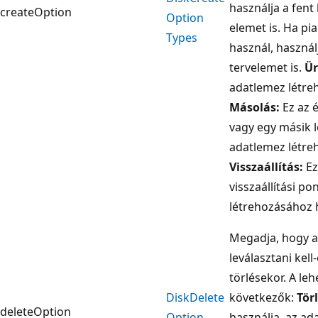
használja a fent
createOption
Option
elemet is. Ha pi
Types
használ, használ
tervelemet is.
Ür
adatlemez létre
Másolás:
Ez az é
vagy egy másik 
adatlemez létre
Visszaállítás:
Ez
visszaállítási p
létrehozásához 
Megadja, hogy a
leválasztani kell-
törlésekor. A le
Disk
Delete
következők:
Törl
deleteOption
Option
használja, az ad