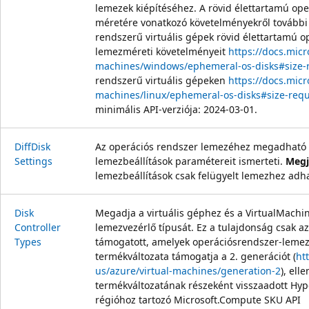
lemezek kiépítéséhez. A rövid élettartamú op
méretére vonatkozó követelményekről további
rendszerű virtuális gépek rövid élettartamú o
lemezméreti követelményeit
https://docs.micr
machines/windows/ephemeral-os-disks#size-
rendszerű virtuális gépeken
https://docs.micr
machines/linux/ephemeral-os-disks#size-req
minimális API-verziója: 2024-03-01.
Diff
Disk
Az operációs rendszer lemezéhez megadható 
Settings
lemezbeállítások paramétereit ismerteti.
Megj
lemezbeállítások csak felügyelt lemezhez adh
Disk
Megadja a virtuális géphez és a VirtualMachi
Controller
lemezvezérlő típusát. Ez a tulajdonság csak a
Types
támogatott, amelyek operációsrendszer-lemeze
termékváltozata támogatja a 2. generációt (
ht
us/azure/virtual-machines/generation-2
), ell
termékváltozatának részeként visszaadott Hy
régióhoz tartozó Microsoft.Compute SKU API