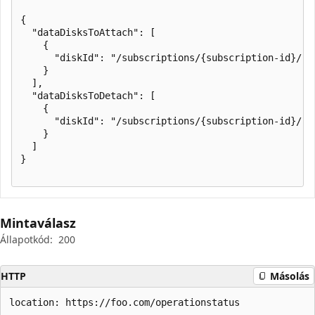
{

  "dataDisksToAttach": [

    {

      "diskId": "/subscriptions/{subscription-id}/re
    }

  ],

  "dataDisksToDetach": [

    {

      "diskId": "/subscriptions/{subscription-id}/re
    }

  ]

}

Mintaválasz
Állapotkód:
200
HTTP
Másolás
location: https://foo.com/operationstatus