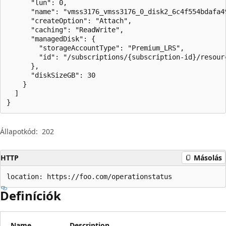
      "lun": 0,

      "name": "vmss3176_vmss3176_0_disk2_6c4f554bdafa49
      "createOption": "Attach",

      "caching": "ReadWrite",

      "managedDisk": {

        "storageAccountType": "Premium_LRS",

        "id": "/subscriptions/{subscription-id}/resour
      },

      "diskSizeGB": 30

    }

  ]

}
Állapotkód:
202
HTTP
Másolás
location: https://foo.com/operationstatus
Definíciók
Name
Description