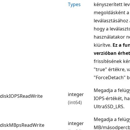
Types
kényszerített le
megoldásként a 
leválasztásához a
hogy a leválaszt
használatakor n
kiürítve.
Ez a fu
verzióban érhe
frissítésének kén
"true" értékre, 
"ForceDetach" be
Megadja a felüg
integer
diskIOPSReadWrite
IOPS-értékét, h
(int64)
UltraSSD_LRS.
Megadja a felüg
integer
diskMBpsReadWrite
MB/másodpercbe