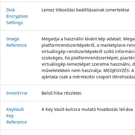
Disk
Lemez titkosítási beállításainak ismertetése
Encryption
Settings
Image
Megadja a használni kívánt kép adatait. Mega
Reference
platformrendszerképekről, a marketplace-ren
virtuálisgép-rendszerképekről szóló informáci
szükséges, ha platformrendszerképet, piactér
virtuálisgép-lemezképet szeretne használni, 
műveletekben nem használja. MEGJEGYZÉS: A 
ajánlata csak a méretezési csoport létrehozása
Inner
Error
Belső hiba részletei.
Key
Vault
A Key Vault-kulcsra mutató hivatkozás leírása
Key
Reference