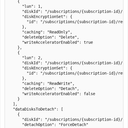
    {

      "lun": 1,

      "diskId": "/subscriptions/{subscription-id}/re
      "diskEncryptionSet": {

        "id": "/subscriptions/{subscription-id}/reso
      },

      "caching": "ReadOnly",

      "deleteOption": "Delete",

      "writeAcceleratorEnabled": true

    },

    {

      "lun": 2,

      "diskId": "/subscriptions/{subscription-id}/re
      "diskEncryptionSet": {

        "id": "/subscriptions/{subscription-id}/reso
      },

      "caching": "ReadWrite",

      "deleteOption": "Detach",

      "writeAcceleratorEnabled": false

    }

  ],

  "dataDisksToDetach": [

    {

      "diskId": "/subscriptions/{subscription-id}/re
      "detachOption": "ForceDetach"
