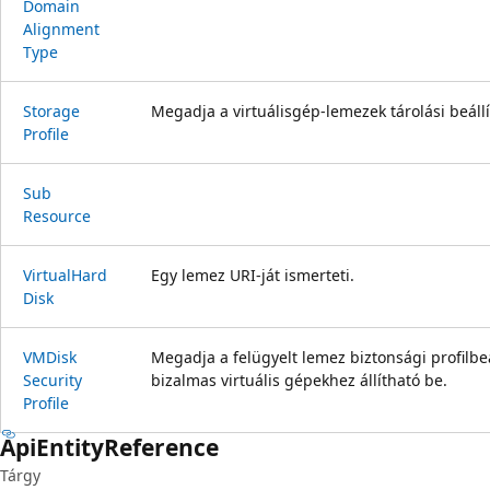
Domain
Alignment
Type
Storage
Megadja a virtuálisgép-lemezek tárolási beállí
Profile
Sub
Resource
Virtual
Hard
Egy lemez URI-ját ismerteti.
Disk
VMDisk
Megadja a felügyelt lemez biztonsági profilbeá
Security
bizalmas virtuális gépekhez állítható be.
Profile
Api
Entity
Reference
Tárgy