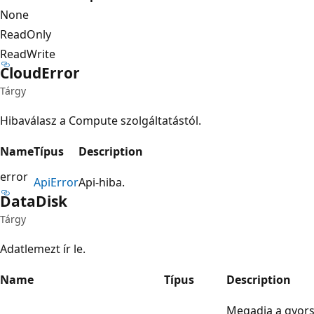
None
ReadOnly
ReadWrite
Cloud
Error
Tárgy
Hibaválasz a Compute szolgáltatástól.
Name
Típus
Description
error
Api
Error
Api-hiba.
Data
Disk
Tárgy
Adatlemezt ír le.
Name
Típus
Description
Megadja a gyors