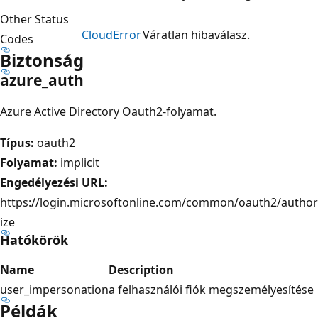
Other Status
Cloud
Error
Váratlan hibaválasz.
Codes
Biztonság
azure_auth
Azure Active Directory Oauth2-folyamat.
Típus:
oauth2
Folyamat:
implicit
Engedélyezési URL:
https://login.microsoftonline.com/common/oauth2/author
ize
Hatókörök
Name
Description
user_impersonation
a felhasználói fiók megszemélyesítése
Példák