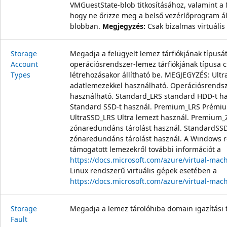
VMGuestState-blob titkosításához, valamint a
hogy ne őrizze meg a belső vezérlőprogram á
blobban.
Megjegyzés:
Csak bizalmas virtuális
Storage
Megadja a felügyelt lemez tárfiókjának típusát
Account
operációsrendszer-lemez tárfiókjának típusa c
Types
létrehozásakor állítható be. MEGJEGYZÉS: Ult
adatlemezekkel használható. Operációsrends
használható. Standard_LRS standard HDD-t h
Standard SSD-t használ. Premium_LRS Prémiu
UltraSSD_LRS Ultra lemezt használ. Premium
zónaredundáns tárolást használ. StandardSS
zónaredundáns tárolást használ. A Windows r
támogatott lemezekről további információt a
https://docs.microsoft.com/azure/virtual-mac
Linux rendszerű virtuális gépek esetében a
https://docs.microsoft.com/azure/virtual-mach
Storage
Megadja a lemez tárolóhiba domain igazítási t
Fault