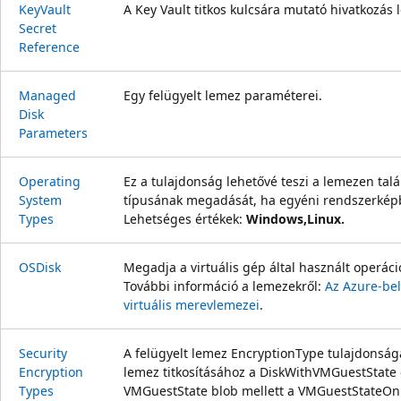
Key
Vault
A Key Vault titkos kulcsára mutató hivatkozás 
Secret
Reference
Managed
Egy felügyelt lemez paraméterei.
Disk
Parameters
Operating
Ez a tulajdonság lehetővé teszi a lemezen tal
System
típusának megadását, ha egyéni rendszerképből
Types
Lehetséges értékek:
Windows,
Linux.
OSDisk
Megadja a virtuális gép által használt operác
További információ a lemezekről:
Az Azure-bel
virtuális merevlemezei
.
Security
A felügyelt lemez EncryptionType tulajdonságá
Encryption
lemez titkosításához a DiskWithVMGuestState é
Types
VMGuestState blob mellett a VMGuestStateOnl