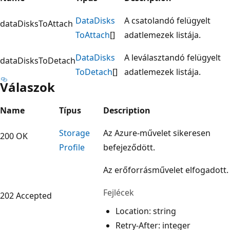
Data
Disks
A csatolandó felügyelt
dataDisksToAttach
ToAttach
[]
adatlemezek listája.
Data
Disks
A leválasztandó felügyelt
dataDisksToDetach
ToDetach
[]
adatlemezek listája.
Válaszok
Name
Típus
Description
Storage
Az Azure-művelet sikeresen
200 OK
Profile
befejeződött.
Az erőforrásművelet elfogadott.
Fejlécek
202 Accepted
Location: string
Retry-After: integer