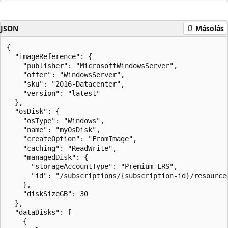
JSON
Másolás
{

  "imageReference": {

    "publisher": "MicrosoftWindowsServer",

    "offer": "WindowsServer",

    "sku": "2016-Datacenter",

    "version": "latest"

  },

  "osDisk": {

    "osType": "Windows",

    "name": "myOsDisk",

    "createOption": "FromImage",

    "caching": "ReadWrite",

    "managedDisk": {

      "storageAccountType": "Premium_LRS",

      "id": "/subscriptions/{subscription-id}/resource
    },

    "diskSizeGB": 30

  },

  "dataDisks": [

    {
