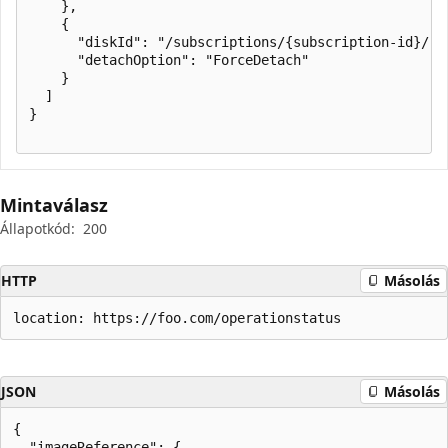
    },

    {

      "diskId": "/subscriptions/{subscription-id}/re
      "detachOption": "ForceDetach"

    }

  ]

}

Mintaválasz
Állapotkód:
200
HTTP
Másolás
location: https://foo.com/operationstatus
JSON
Másolás
{

  "imageReference": {
