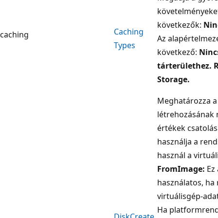
követelményeket
következők:
Nin
Caching
caching
Az alapértelmeze
Types
következő:
Ninc
tárterülethez.
Storage.
Meghatározza a 
létrehozásának 
értékek csatolá
használja a rend
használ a virtuá
FromImage:
Ez 
használatos, ha
virtuálisgép-ad
Ha platformrend
Disk
Create