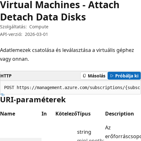
Virtual Machines - Attach
Detach Data Disks
Szolgáltatás:
Compute
API-verzió:
2026-03-01
Adatlemezek csatolása és leválasztása a virtuális géphez
vagy onnan.
HTTP
Másolás
Próbálja ki
POST https://management.azure.com/subscriptions/{subsc
URI-paraméterek
Name
In
Kötelező
Típus
Description
Az
string
erőforráscsop
minLength: