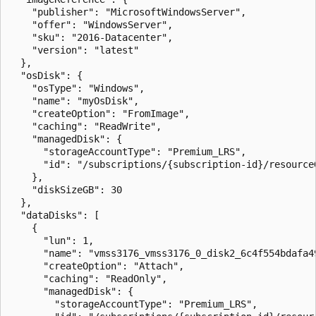
    "publisher": "MicrosoftWindowsServer",

    "offer": "WindowsServer",

    "sku": "2016-Datacenter",

    "version": "latest"

  },

  "osDisk": {

    "osType": "Windows",

    "name": "myOsDisk",

    "createOption": "FromImage",

    "caching": "ReadWrite",

    "managedDisk": {

      "storageAccountType": "Premium_LRS",

      "id": "/subscriptions/{subscription-id}/resource
    },

    "diskSizeGB": 30

  },

  "dataDisks": [

    {

      "lun": 1,

      "name": "vmss3176_vmss3176_0_disk2_6c4f554bdafa49
      "createOption": "Attach",

      "caching": "ReadOnly",

      "managedDisk": {

        "storageAccountType": "Premium_LRS",
