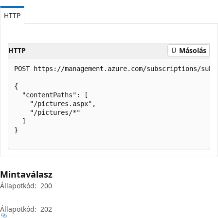
HTTP
HTTP
Másolás
POST https://management.azure.com/subscriptions/subi
{

  "contentPaths": [

    "/pictures.aspx",

    "/pictures/*"

  ]

}

Mintaválasz
Állapotkód:
200
Állapotkód:
202