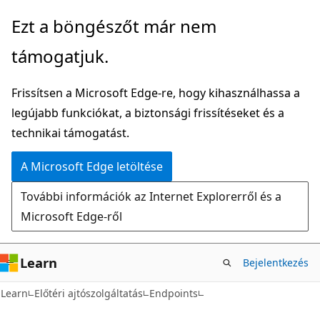
Ugrás
Tovább
Ezt a böngészőt már nem
a
az
támogatjuk.
fő
oldalon
tartalomhoz
belüli
Frissítsen a Microsoft Edge-re, hogy kihasználhassa a
navigációra
legújabb funkciókat, a biztonsági frissítéseket és a
technikai támogatást.
A Microsoft Edge letöltése
További információk az Internet Explorerről és a
Microsoft Edge-ről
Learn
Bejelentkezés
Learn
Előtéri ajtószolgáltatás
Endpoints