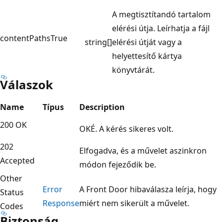
A megtisztítandó tartalom
elérési útja. Leírhatja a fájl
contentPaths
True
string[]
elérési útját vagy a
helyettesítő kártya
könyvtárát.
Válaszok
Name
Típus
Description
200 OK
OKÉ. A kérés sikeres volt.
202
Elfogadva, és a művelet aszinkron
Accepted
módon fejeződik be.
Other
Error
A Front Door hibaválasza leírja, hogy
Status
Response
miért nem sikerült a művelet.
Codes
Biztonság