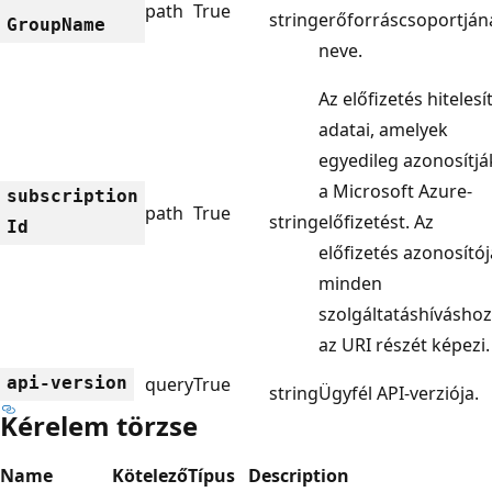
path
True
string
erőforráscsoportján
Group
Name
neve.
Az előfizetés hitelesí
adatai, amelyek
egyedileg azonosítjá
a Microsoft Azure-
subscription
path
True
string
előfizetést. Az
Id
előfizetés azonosítój
minden
szolgáltatáshíváshoz
az URI részét képezi.
api-version
query
True
string
Ügyfél API-verziója.
Kérelem törzse
Name
Kötelező
Típus
Description