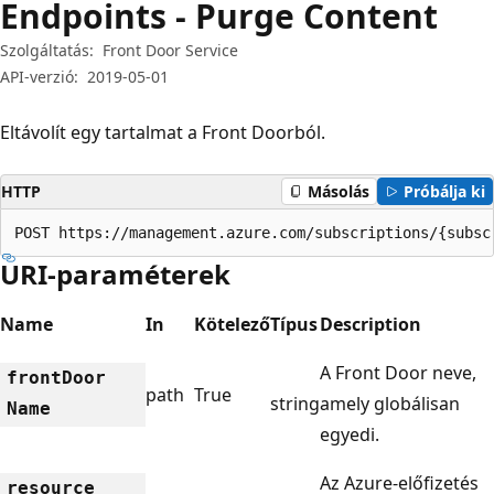
Endpoints - Purge Content
Szolgáltatás:
Front Door Service
API-verzió:
2019-05-01
Eltávolít egy tartalmat a Front Doorból.
HTTP
Másolás
Próbálja ki
POST https://management.azure.com/subscriptions/{subsc
URI-paraméterek
Name
In
Kötelező
Típus
Description
A Front Door neve,
front
Door
path
True
string
amely globálisan
Name
egyedi.
Az Azure-előfizetés
resource