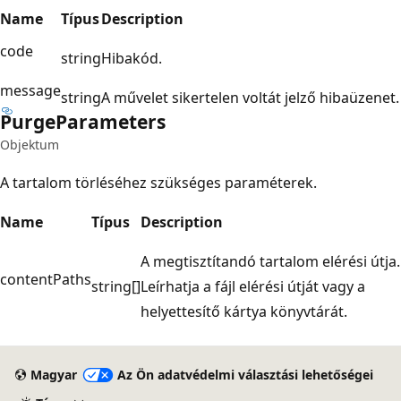
Name
Típus
Description
code
string
Hibakód.
message
string
A művelet sikertelen voltát jelző hibaüzenet.
Purge
Parameters
Objektum
A tartalom törléséhez szükséges paraméterek.
Name
Típus
Description
A megtisztítandó tartalom elérési útja.
contentPaths
string[]
Leírhatja a fájl elérési útját vagy a
helyettesítő kártya könyvtárát.
Olvasási
mód
Magyar
Az Ön adatvédelmi választási lehetőségei
letiltva