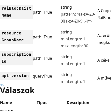
string
rai
Blocklist
A Cogni
path
True
pattern: ^[a-zA-Z0-
Name
RaiBloc
9][a-zA-Z0-9_.-]*$
string
resource
Az erő
path
True
minLength: 1
Group
Name
megkülö
maxLength: 90
subscription
string
path
True
A cél-e
Id
minLength: 1
string
api-version
query
True
A művel
minLength: 1
Válaszok
Name
Típus
Description