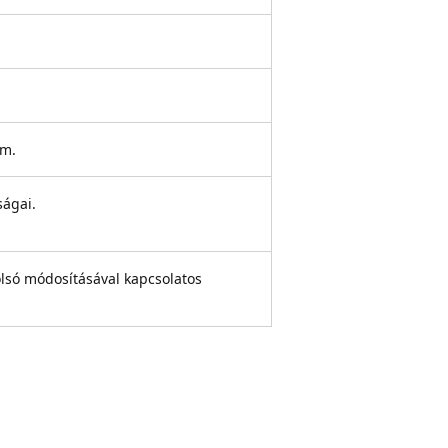
em.
ságai.
olsó módosításával kapcsolatos