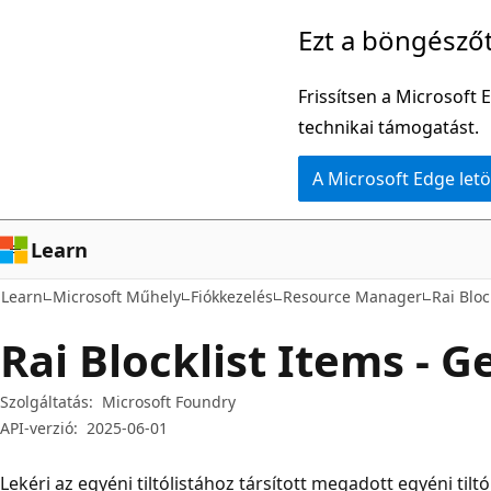
Ugrás
Tovább
Ezt a böngésző
a
az
fő
oldalon
Frissítsen a Microsoft 
tartalomhoz
belüli
technikai támogatást.
navigációra
A Microsoft Edge letö
Learn
Learn
Microsoft Műhely
Fiókkezelés
Resource Manager
Rai Bloc
Rai Blocklist Items - G
Szolgáltatás:
Microsoft Foundry
API-verzió:
2025-06-01
Lekéri az egyéni tiltólistához társított megadott egyéni tiltó