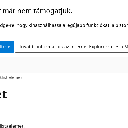
t már nem támogatjuk.
Edge-re, hogy kihasználhassa a legújabb funkciókat, a bizton
ltése
További információk az Internet Explorerről és a M
klist elemek
et
listaelemet.