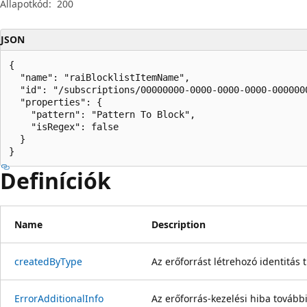
Állapotkód:
200
JSON
{

  "name": "raiBlocklistItemName",

  "id": "/subscriptions/00000000-0000-0000-0000-000000
  "properties": {

    "pattern": "Pattern To Block",

    "isRegex": false

  }

}
Definíciók
Name
Description
created
ByType
Az erőforrást létrehozó identitás 
Error
Additional
Info
Az erőforrás-kezelési hiba további