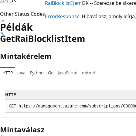
200 OK
Rai
Blocklist
Item
OK -- Szerezze be sikere
Other Status Codes
Error
Response
Hibaválasz, amely leírja
Példák
Get
Rai
Blocklist
Item
Mintakérelem
HTTP
Java
Python
Go
JavaScript
dotnet
HTTP
Mintaválasz