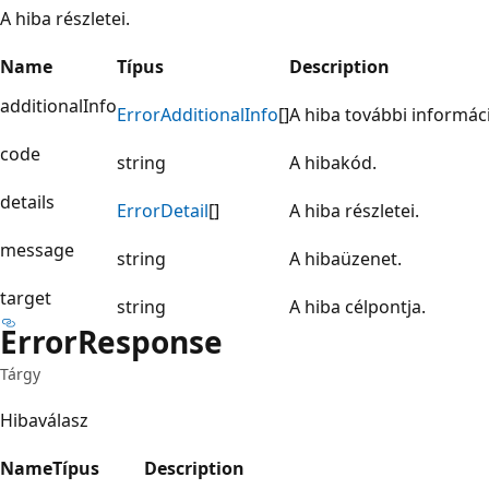
A hiba részletei.
Name
Típus
Description
additionalInfo
Error
Additional
Info
[]
A hiba további informáci
code
string
A hibakód.
details
Error
Detail
[]
A hiba részletei.
message
string
A hibaüzenet.
target
string
A hiba célpontja.
Error
Response
Tárgy
Hibaválasz
Name
Típus
Description