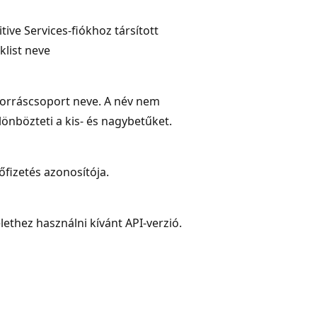
tive Services-fiókhoz társított
klist neve
forráscsoport neve. A név nem
nbözteti a kis- és nagybetűket.
lőfizetés azonosítója.
ethez használni kívánt API-verzió.