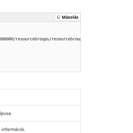
Másolás
000000/resourceGroups/resourceGroupName/providers/Micros
típusa.
 információi.