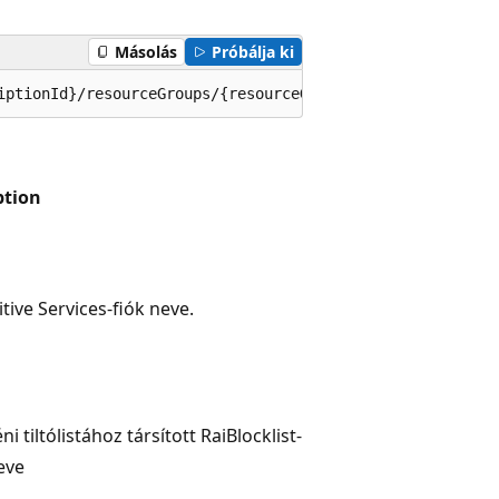
Másolás
Próbálja ki
iptionId}/resourceGroups/{resourceGroupName}/providers/M
ption
tive Services-fiók neve.
ni tiltólistához társított RaiBlocklist-
eve