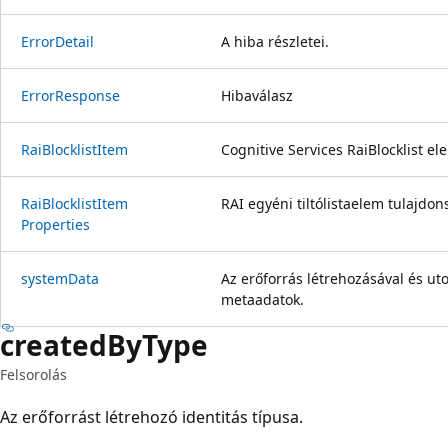
Error
Detail
A hiba részletei.
Error
Response
Hibaválasz
Rai
Blocklist
Item
Cognitive Services RaiBlocklist el
Rai
Blocklist
Item
RAI egyéni tiltólistaelem tulajdon
Properties
system
Data
Az erőforrás létrehozásával és ut
metaadatok.
created
ByType
Felsorolás
Az erőforrást létrehozó identitás típusa.