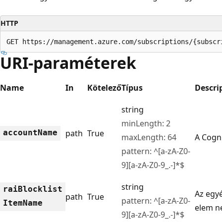
HTTP
GET https://management.azure.com/subscriptions/{subscr
URI-paraméterek
Name
In
Kötelező
Típus
Descri
string
minLength: 2
account
Name
path
True
maxLength: 64
A Cogni
pattern: ^[a-zA-Z0-
9][a-zA-Z0-9_.-]*$
string
rai
Blocklist
Az egyé
path
True
pattern: ^[a-zA-Z0-
Item
Name
elem n
9][a-zA-Z0-9_.-]*$