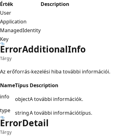
Érték
Description
User
Application
ManagedIdentity
Key
Error
Additional
Info
Tárgy
Az erőforrás-kezelési hiba további információi.
Name
Típus
Description
info
object
A további információk.
type
string
A további információtípus.
Error
Detail
Tárgy