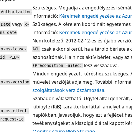
Szükséges. Megadja az engedélyezési sémát, a
Authorization
információ:
Kérelmek engedélyezése az Azur
vagy
Szükséges. A kérelem koordinált egyetemes 
Date
x-
információ:
Kérelmek engedélyezése az Azur
ms-date
Nem kötelező, 2012-02-12-es és újabb verzi
csak akkor sikerül, ha a tároló bérlete ak
x-ms-lease-
ACL
azonosítónak. Ha nincs aktív bérlet, vagy a
id: <ID>
lesz visszaadva.
(Precondition Failed)
Minden engedélyezett kéréshez szükséges. A
művelet verzióját adja meg. További informá
x-ms-version
szolgáltatások verziószámozása
.
Szabadon választható. Ügyfél által generált, á
kibibyte (KiB) karakterkorláttal, amelyet a n
x-ms-client-
naplókban. Javasoljuk, hogy ezt a fejlécet has
request-id
tevékenységeket a kiszolgáló által kapott ké
Monitor Azure Blob Storage
.