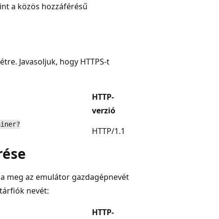
mint a közös hozzáférésű
tre. Javasoljuk, hogy HTTPS-t
HTTP-
verzió
ainer?
HTTP/1.1
rése
adja meg az emulátor gazdagépnevét
tárfiók nevét:
HTTP-