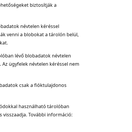
ehetőségeket biztosítják a
lobadatok névtelen kéréssel
ák venni a blobokat a tárolón belül,
kat.
rolóban lévő blobadatok névtelen
l. Az ügyfelek névtelen kéréssel nem
lobadatok csak a fióktulajdonos
ódokkal használható tárolóban
s visszaadja. További információ: