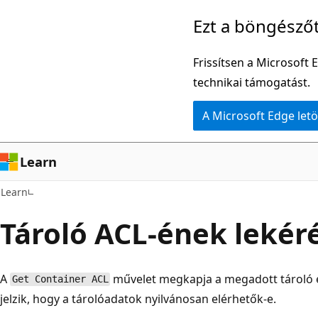
Ugrás
Ezt a böngésző
a
fő
Frissítsen a Microsoft 
tartalomhoz
technikai támogatást.
A Microsoft Edge letö
Learn
Learn
Tároló ACL-ének lekér
A
művelet megkapja a megadott tároló e
Get Container ACL
jelzik, hogy a tárolóadatok nyilvánosan elérhetők-e.