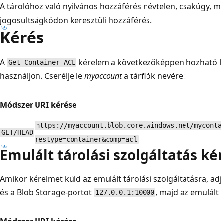
A tárolóhoz való nyilvános hozzáférés névtelen, csakúgy, 
jogosultságkódon keresztüli hozzáférés.
Kérés
A
kérelem a következőképpen hozható lé
Get Container ACL
használjon. Cserélje le
myaccount
a tárfiók nevére:
Módszer
URI kérése
https://myaccount.blob.core.windows.net/mycont
GET/HEAD
restype=container&comp=acl
Emulált tárolási szolgáltatás ké
Amikor kérelmet küld az emulált tárolási szolgáltatásra, 
és a Blob Storage-portot
, majd az emulált 
127.0.0.1:10000
Módszer
URI kérése