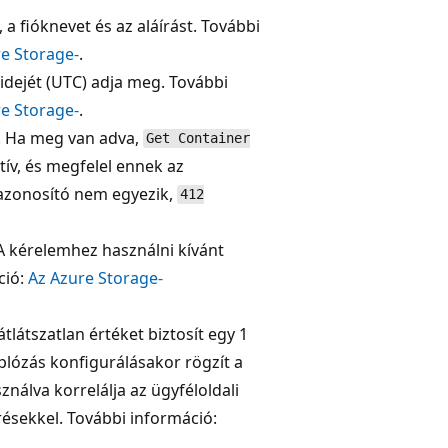
 fióknevet és az aláírást. További
e Storage-
.
idejét (UTC) adja meg. További
e Storage-
.
ó. Ha meg van adva,
Get Container
tív, és megfelel ennek az
z azonosító nem egyezik,
412
 kérelemhez használni kívánt
ció:
Az Azure Storage-
tlátszatlan értéket biztosít egy 1
aplózás konfigurálásakor rögzít a
ználva korrelálja az ügyféloldali
résekkel. További információ: