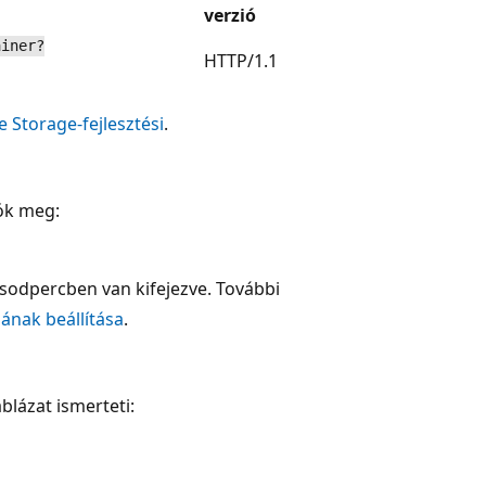
verzió
ainer?
HTTP/1.1
e Storage-fejlesztési
.
ók meg:
odpercben van kifejezve. További
ának beállítása
.
blázat ismerteti: