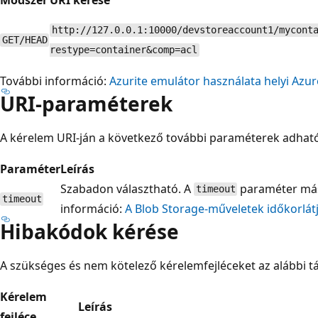
http://127.0.0.1:10000/devstoreaccount1/mycont
GET/HEAD
restype=container&comp=acl
További információ:
Azurite emulátor használata helyi Azur
URI-paraméterek
A kérelem URI-ján a következő további paraméterek adhat
Paraméter
Leírás
Szabadon választható. A
paraméter más
timeout
timeout
információ:
A Blob Storage-műveletek időkorlátj
Hibakódok kérése
A szükséges és nem kötelező kérelemfejléceket az alábbi tá
Kérelem
Leírás
fejléce