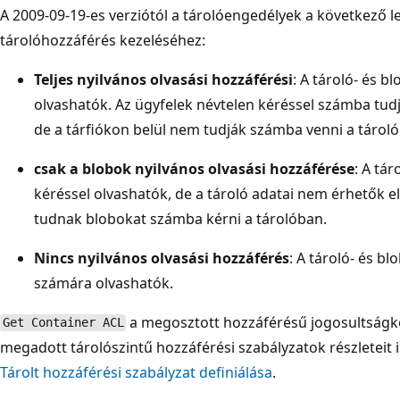
A 2009-09-19-es verziótól a tárolóengedélyek a következő l
tárolóhozzáférés kezeléséhez:
Teljes nyilvános olvasási hozzáférési
: A tároló- és b
olvashatók. Az ügyfelek névtelen kéréssel számba tudj
de a tárfiókon belül nem tudják számba venni a tároló
csak a blobok nyilvános olvasási hozzáférése
: A tá
kéréssel olvashatók, de a tároló adatai nem érhetők e
tudnak blobokat számba kérni a tárolóban.
Nincs nyilvános olvasási hozzáférés
: A tároló- és b
számára olvashatók.
a megosztott hozzáférésű jogosultságk
Get Container ACL
megadott tárolószintű hozzáférési szabályzatok részleteit i
Tárolt hozzáférési szabályzat definiálása
.