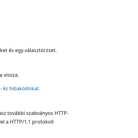
ket és egy választörzset.
a vissza.
t- és hibakódokat
.
lasz további szabványos HTTP-
el a HTTP/1.1 protokoll