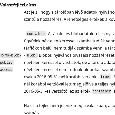
Válaszfejléc
Leírás
Azt jelzi, hogy a tárolóban lévő adatok nyilván
szintű a hozzáférés. A lehetséges értékek a kö
-
: A tároló- és blobadatok teljes nyil
container
ügyfelek névtelen kéréssel számba tudják venni
tárfiókon belül nem tudják számba venni a táro
-
Blobok nyilvános olvasási hozzáférését j
x-ms-blob-
blob:
névtelen kéréssel olvashatók, de a tároló adata
public-
névtelen kéréssel nem tudnak blobokat számba
access
csak a 2016-05-31-nél korábbi verziók -
.
true:
nél korábbi verzióval lett megjelölve a teljes n
2016-05-31-es verziótól ez az érték
l
container
Ha ez a fejléc nem jelenik meg a válaszban, a tá
számára.