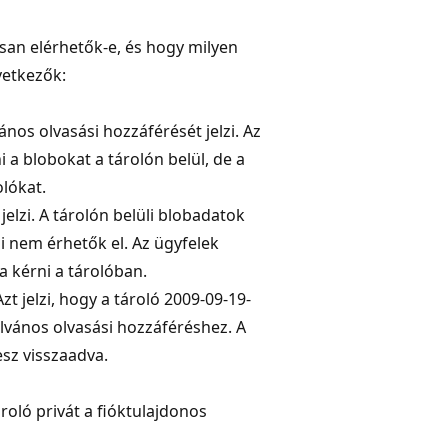
osan elérhetők-e, és hogy milyen
vetkezők:
vános olvasási hozzáférését jelzi. Az
 a blobokat a tárolón belül, de a
lókat.
elzi. A tárolón belüli blobadatok
i nem érhetők el. Az ügyfelek
 kérni a tárolóban.
 Azt jelzi, hogy a tároló 2009-09-19-
yilvános olvasási hozzáféréshez. A
esz visszaadva.
roló privát a fióktulajdonos