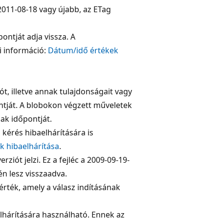
 2011-08-18 vagy újabb, az ETag
ntját adja vissza. A
i információ:
Dátum/idő értékek
t, illetve annak tulajdonságait vagy
ontját. A blobokon végzett műveletek
ak időpontját.
 kérés hibaelhárítására is
k hibaelhárítása
.
ziót jelzi. Ez a fejléc a 2009-09-19-
én lesz visszaadva.
érték, amely a válasz indításának
elhárítására használható. Ennek az