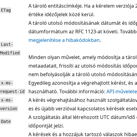
A tároló entitáscímkéje. Ha a kérelem verziója
ETag
értéke idézőjelek közé kerül.
A tároló utolsó módosításának dátumát és időpo
dátumformátum az RFC 1123-at követi. Tovább
megjelenítése a hibakódokban
.
Last-
Modified
Minden olyan művelet, amely módosítja a tároló
metaadatait, frissíti az utolsó módosítás időp
nem befolyásolják a tároló utolsó módosításán
Egyedileg azonosítja a végrehajtott kérést, és a
x-ms-
használható. További információ:
API-művelete
request-id
A kérés végrehajtásához használt szolgáltatásver
x-ms-
es és újabb verzióval kapcsolatos kérések eset
version
A szolgáltatás által létrehozott UTC dátum/idő 
Date
időpontját jelzi.
A kérések és a hozzájuk tartozó válaszok hiba