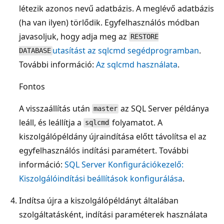
létezik azonos nevű adatbázis. A meglévő adatbázis
(ha van ilyen) törlődik. Egyfelhasználós módban
javasoljuk, hogy adja meg az
RESTORE
utasítást az sqlcmd segédprogramban
.
DATABASE
További információ:
Az sqlcmd használata
.
Fontos
A visszaállítás után
az SQL Server példánya
master
leáll, és leállítja a
folyamatot. A
sqlcmd
kiszolgálópéldány újraindítása előtt távolítsa el az
egyfelhasználós indítási paramétert. További
információ:
SQL Server Konfigurációkezelő:
Kiszolgálóindítási beállítások konfigurálása
.
Indítsa újra a kiszolgálópéldányt általában
szolgáltatásként, indítási paraméterek használata