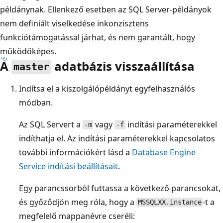
példánynak. Ellenkező esetben az SQL Server-példányok
nem definiált viselkedése inkonzisztens
funkciótámogatással járhat, és nem garantált, hogy
működőképes.
A
adatbázis visszaállítása
master
Indítsa el a kiszolgálópéldányt egyfelhasználós
módban.
Az SQL Servert a
vagy
indítási paraméterekkel
-m
-f
indíthatja el. Az indítási paraméterekkel kapcsolatos
további információkért lásd a
Database Engine
Service indítási beállításait
.
Egy parancssorból futtassa a következő parancsokat,
és győződjön meg róla, hogy a
-t a
MSSQLXX.instance
megfelelő mappanévre cseréli: