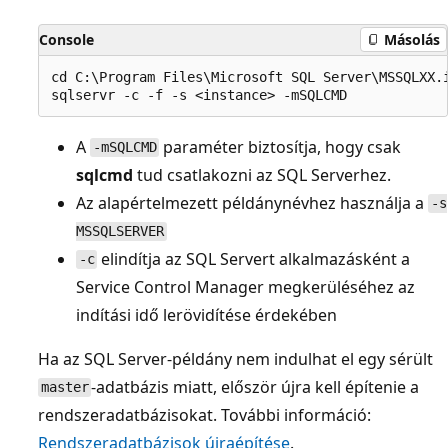
Console
Másolás
cd C:\Program Files\Microsoft SQL Server\MSSQLXX.i
A
paraméter biztosítja, hogy csak
-mSQLCMD
sqlcmd
tud csatlakozni az SQL Serverhez.
Az alapértelmezett példánynévhez használja a
-s
MSSQLSERVER
elindítja az SQL Servert alkalmazásként a
-c
Service Control Manager megkerüléséhez az
indítási idő lerövidítése érdekében
Ha az SQL Server-példány nem indulhat el egy sérült
-adatbázis miatt, először újra kell építenie a
master
rendszeradatbázisokat. További információ:
Rendszeradatbázisok újraépítése
.