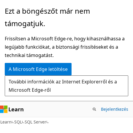
Ugrás
Ezt a böngészőt már nem
a
támogatjuk.
fő
tartalomhoz
Frissítsen a Microsoft Edge-re, hogy kihasználhassa a
legújabb funkciókat, a biztonsági frissítéseket és a
technikai támogatást.
A Microsoft Edge letöltése
További információk az Internet Explorerről és a
Microsoft Edge-ről
Learn
Bejelentkezés
Learn
SQL
SQL Server