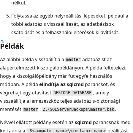
nélkül.
Folytassa az egyéb helyreállítási lépéseket, például a
többi adatbázis visszaállítását, az adatbázisok
csatolását és a felhasználói eltérések kijavítását.
Példák
Az alábbi példa visszaállítja a
adatbázist az
master
alapértelmezett kiszolgálópéldányon. A példa feltételezi,
hogy a kiszolgálópéldány már fut egyfelhasználós
módban. A példa
elindítja az sqlcmd
parancsot, és
végrehajt egy utasítást
, amely
RESTORE DATABASE
visszaállítja a lemezeszköz teljes adatbázis-biztonsági
mentését
:
.
master
Z:\SQLServerBackups\master.bak
Névvel ellátott példány esetén az
sqlcmd
parancsnak meg
kell adnia a
beállítást.
-S<computer-name>\<instance-name>