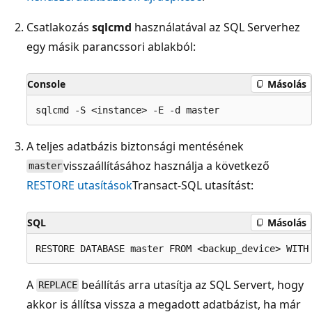
Csatlakozás
sqlcmd
használatával az SQL Serverhez
egy másik parancssori ablakból:
Console
Másolás
A teljes adatbázis biztonsági mentésének
visszaállításához használja a következő
master
RESTORE utasítások
Transact-SQL utasítást:
SQL
Másolás
A
beállítás arra utasítja az SQL Servert, hogy
REPLACE
akkor is állítsa vissza a megadott adatbázist, ha már