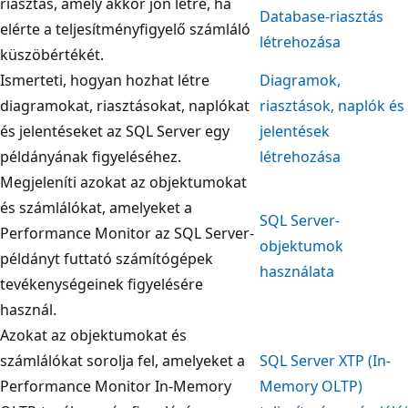
riasztás, amely akkor jön létre, ha
Database-riasztás
elérte a teljesítményfigyelő számláló
létrehozása
küszöbértékét.
Ismerteti, hogyan hozhat létre
Diagramok,
diagramokat, riasztásokat, naplókat
riasztások, naplók és
és jelentéseket az SQL Server egy
jelentések
példányának figyeléséhez.
létrehozása
Megjeleníti azokat az objektumokat
és számlálókat, amelyeket a
SQL Server-
Performance Monitor az SQL Server-
objektumok
példányt futtató számítógépek
használata
tevékenységeinek figyelésére
használ.
Azokat az objektumokat és
számlálókat sorolja fel, amelyeket a
SQL Server XTP (In-
Performance Monitor In-Memory
Memory OLTP)