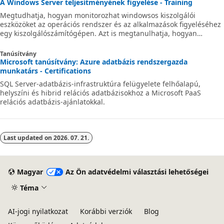
A Windows Server teljesítményének figyelése - Training
Megtudhatja, hogyan monitorozhat windowsos kiszolgálói
eszközöket az operációs rendszer és az alkalmazások figyeléséhez
egy kiszolgálószámítógépen. Azt is megtanulhatja, hogyan
konfigurálhatja a rendszert a hatékonyság optimalizálása és a
problémák elhárítása érdekében.
Tanúsítvány
Microsoft tanúsítvány: Azure adatbázis rendszergazda
munkatárs - Certifications
SQL Server-adatbázis-infrastruktúra felügyelete felhőalapú,
helyszíni és hibrid relációs adatbázisokhoz a Microsoft PaaS
relációs adatbázis-ajánlatokkal.
Last updated on
2026. 07. 21.
Magyar
Az Ön adatvédelmi választási lehetőségei
Téma
AI-jogi nyilatkozat
Korábbi verziók
Blog