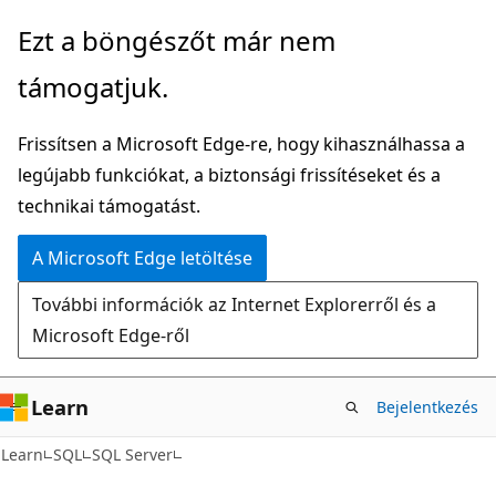
Ugrás
Ezt a böngészőt már nem
a
támogatjuk.
fő
tartalomhoz
Frissítsen a Microsoft Edge-re, hogy kihasználhassa a
legújabb funkciókat, a biztonsági frissítéseket és a
technikai támogatást.
A Microsoft Edge letöltése
További információk az Internet Explorerről és a
Microsoft Edge-ről
Learn
Bejelentkezés
Learn
SQL
SQL Server