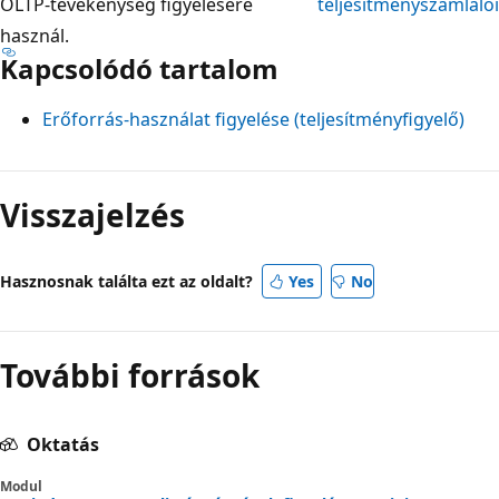
OLTP-tevékenység figyelésére
teljesítményszámlálói
használ.
Kapcsolódó tartalom
Erőforrás-használat figyelése (teljesítményfigyelő)
Visszajelzés
Hasznosnak találta ezt az oldalt?
Yes
No
További források
Oktatás
Modul