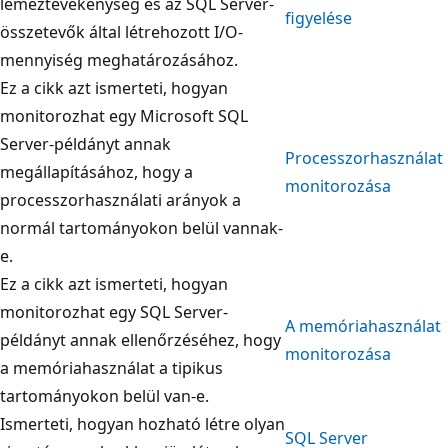
lemeztevékenység és az SQL Server-
figyelése
összetevők által létrehozott I/O-
mennyiség meghatározásához.
Ez a cikk azt ismerteti, hogyan
monitorozhat egy Microsoft SQL
Server-példányt annak
Processzorhasználat
megállapításához, hogy a
monitorozása
processzorhasználati arányok a
normál tartományokon belül vannak-
e.
Ez a cikk azt ismerteti, hogyan
monitorozhat egy SQL Server-
A memóriahasználat
példányt annak ellenőrzéséhez, hogy
monitorozása
a memóriahasználat a tipikus
tartományokon belül van-e.
Ismerteti, hogyan hozható létre olyan
SQL Server