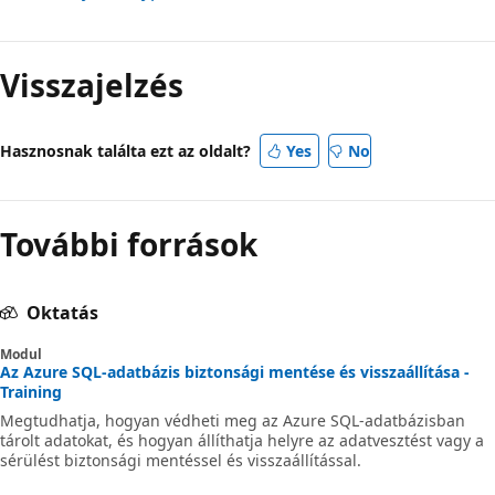
Olvasási
mód
Visszajelzés
letiltva
Hasznosnak találta ezt az oldalt?
Yes
No
További források
Oktatás
Modul
Az Azure SQL-adatbázis biztonsági mentése és visszaállítása -
Training
Megtudhatja, hogyan védheti meg az Azure SQL-adatbázisban
tárolt adatokat, és hogyan állíthatja helyre az adatvesztést vagy a
sérülést biztonsági mentéssel és visszaállítással.