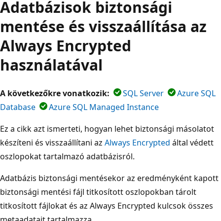
Adatbázisok biztonsági
mentése és visszaállítása az
Always Encrypted
használatával
A következőkre vonatkozik:
SQL Server
Azure SQL
Database
Azure SQL Managed Instance
Ez a cikk azt ismerteti, hogyan lehet biztonsági másolatot
készíteni és visszaállítani az
Always Encrypted
által védett
oszlopokat tartalmazó adatbázisról.
Adatbázis biztonsági mentésekor az eredményként kapott
biztonsági mentési fájl titkosított oszlopokban tárolt
titkosított fájlokat és az Always Encrypted kulcsok összes
metaadatait tartalmazza.