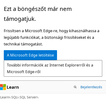
Ugrás
Ezt a böngészőt már nem
a
támogatjuk.
fő
tartalomhoz
Frissítsen a Microsoft Edge-re, hogy kihasználhassa a
legújabb funkciókat, a biztonsági frissítéseket és a
technikai támogatást.
A Microsoft Edge letöltése
További információk az Internet Explorerről és a
Microsoft Edge-ről
Learn
Bejelentkezés
Learn
SQL
SQL Server