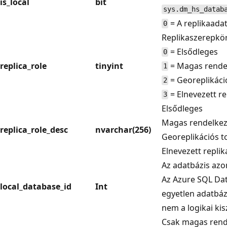
is_local
bit
sys.dm_hs_datab
= A replikaada
0
Replikaszerepkör
= Elsődleges
0
replica_role
tinyint
= Magas rende
1
= Georeplikáci
2
= Elnevezett re
3
Elsődleges
Magas rendelkez
replica_role_desc
nvarchar(256)
Georeplikációs t
Elnevezett replik
Az adatbázis azo
Az Azure SQL Da
local_database_id
Int
egyetlen adatbáz
nem a logikai kis
Csak magas rende