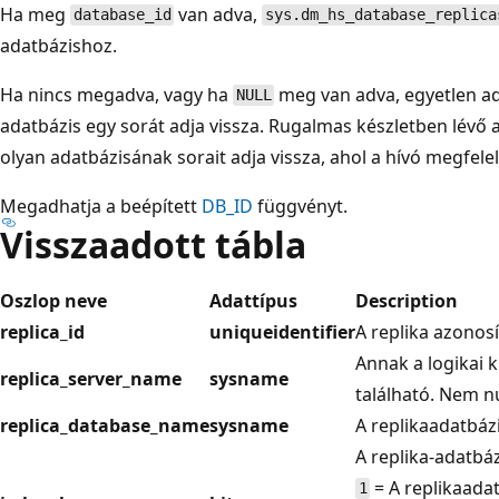
Ha meg
van adva,
database_id
sys.dm_hs_database_replica
adatbázishoz.
Ha nincs megadva, vagy ha
meg van adva, egyetlen ad
NULL
adatbázis egy sorát adja vissza. Rugalmas készletben lévő 
olyan adatbázisának sorait adja vissza, ahol a hívó megfele
Megadhatja a beépített
DB_ID
függvényt.
Visszaadott tábla
Oszlop neve
Adattípus
Description
replica_id
uniqueidentifier
A replika azonosí
Annak a logikai k
replica_server_name
sysname
található. Nem nu
replica_database_name
sysname
A replikaadatbáz
A replika-adatbáz
= A replikaada
1