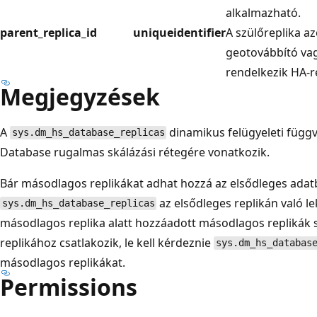
alkalmazható.
parent_replica_id
uniqueidentifier
A szülőreplika az
geotovábbító vag
rendelkezik HA-re
Megjegyzések
A
dinamikus felügyeleti függv
sys.dm_hs_database_replicas
Database rugalmas skálázási rétegére vonatkozik.
Bár másodlagos replikákat adhat hozzá az elsődleges adat
az elsődleges replikán való l
sys.dm_hs_database_replicas
másodlagos replika alatt hozzáadott másodlagos replikák 
replikához csatlakozik, le kell kérdeznie
sys.dm_hs_databas
másodlagos replikákat.
Permissions