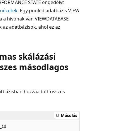
ERFORMANCE STATE engedélyt
 nézetek
. Egy pooled adatbázis VIEW
Ha a hívónak van VIEWDATABASE
az adatbázisok, ahol ez az
lmas skálázási
összes másodlagos
datbázisban hozzáadott összes
Másolás
id
