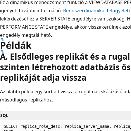
Ez a dinamikus menedzsment funkció a VIEWDATABASE P
igényel. További információ:
Rendszerdinamikai felügyeleti
lekérdezéséhez a SERVER STATE engedélyre van szükség. 
PERFORMANCE STATE engedélye, akkor visszakerülnek azok 
engedély megtalálható.
Példák
A. Elsődleges replikát és a ruga
szinten létrehozott adatbázis 
replikáját adja vissza
Az alábbi példa egy sort ad vissza a rugalmas skálázású a
másodlagos replikához.
SQL
SELECT replica_role_desc, replica_server_name, replica_