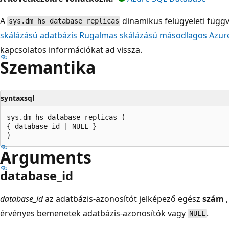
A
dinamikus felügyeleti függ
sys.dm_hs_database_replicas
skálázású adatbázis Rugalmas skálázású másodlagos Azure
kapcsolatos információkat ad vissza.
Szemantika
syntaxsql
sys.dm_hs_database_replicas ( 

{ database_id | NULL }                                 
Arguments
database_id
database_id
az adatbázis-azonosítót jelképező egész
szám
,
érvényes bemenetek adatbázis-azonosítók vagy
.
NULL