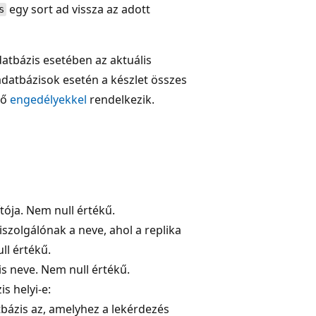
egy sort ad vissza az adott
s
atbázis esetében az aktuális
adatbázisok esetén a készlet összes
lő
engedélyekkel
rendelkezik.
tója. Nem null értékű.
iszolgálónak a neve, ahol a replika
ll értékű.
is neve. Nem null értékű.
is helyi-e:
tbázis az, amelyhez a lekérdezés