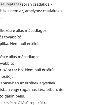
során csatlakozik.
ase_replicas
tbázis nem az, amelyhez csatlakozik.
:
lkezésre állás másodlagos
ós továbbító
plika. Nem null értékű.
ésre állás másodlagos
ovábbító
a. </ br></ br> Nem null értékű.
nosítója.
tabase-ben az értékek egyediek
isban vagy rugalmas készletben, de
zolgálón belül.
lkezésre állású replikákra