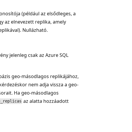
onosítója (például az elsődleges, a
y az elnevezett replika, amely
plikával). Nullázható.
ény jelenleg csak az Azure SQL
bázis geo-másodlagos replikájához,
ekérdezéskor nem adja vissza a geo-
sorait. Ha geo-másodlagos
az alatta hozzáadott
e_replicas