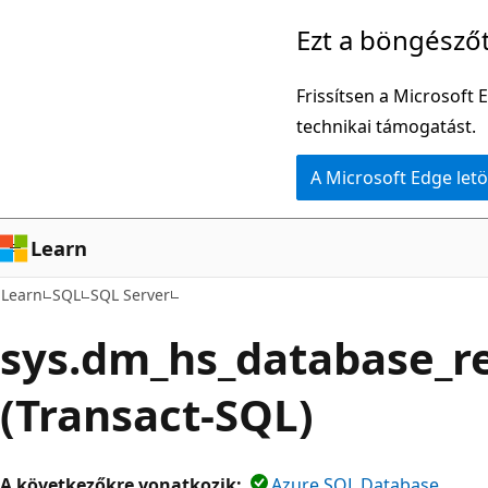
Ugrás
Ezt a böngésző
a
fő
Frissítsen a Microsoft 
tartalomhoz
technikai támogatást.
A Microsoft Edge letö
Learn
Learn
SQL
SQL Server
sys.dm_hs_database_re
(Transact-SQL)
A következőkre vonatkozik:
Azure SQL Database