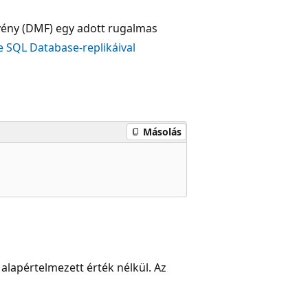
vény (DMF) egy adott rugalmas
 SQL Database-replikáival
Másolás
    

 alapértelmezett érték nélkül. Az