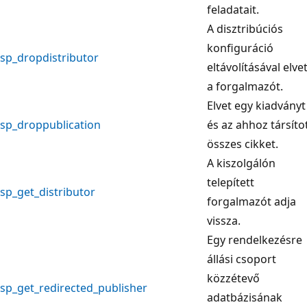
feladatait.
A disztribúciós
konfiguráció
sp_dropdistributor
eltávolításával elvet
a forgalmazót.
Elvet egy kiadványt
sp_droppublication
és az ahhoz társíto
összes cikket.
A kiszolgálón
telepített
sp_get_distributor
forgalmazót adja
vissza.
Egy rendelkezésre
állási csoport
közzétevő
sp_get_redirected_publisher
adatbázisának