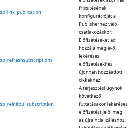
frissítésének
sp_link_publication
konfigurációját a
Publisherhez való
csatlakozáskor.
Előfizetéseket ad
hozzá a meglévő
lekéréses
sp_refreshsubscriptions
előfizetésekhez
újonnan hozzáadott
cikkekhez.
A terjesztési ügynök
következő
sp_reinitpullsubscription
futtatásakor lekéréses
előfizetést jelöl meg
az újraincializáláshoz.
Leküldéses előfizetést