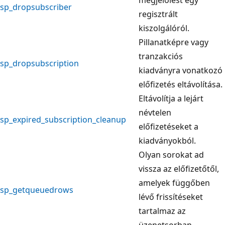
sp_dropsubscriber
regisztrált
kiszolgálóról.
Pillanatképre vagy
tranzakciós
sp_dropsubscription
kiadványra vonatkozó
előfizetés eltávolítása.
Eltávolítja a lejárt
névtelen
sp_expired_subscription_cleanup
előfizetéseket a
kiadványokból.
Olyan sorokat ad
vissza az előfizetőtől,
amelyek függőben
sp_getqueuedrows
lévő frissítéseket
tartalmaz az
üzenetsorban.