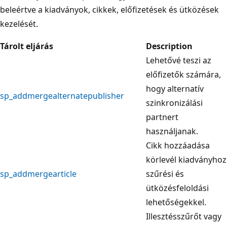
beleértve a kiadványok, cikkek, előfizetések és ütközések
kezelését.
Tárolt eljárás
Description
Lehetővé teszi az
előfizetők számára,
hogy alternatív
sp_addmergealternatepublisher
szinkronizálási
partnert
használjanak.
Cikk hozzáadása
körlevél kiadványhoz
sp_addmergearticle
szűrési és
ütközésfeloldási
lehetőségekkel.
Illesztésszűrőt vagy