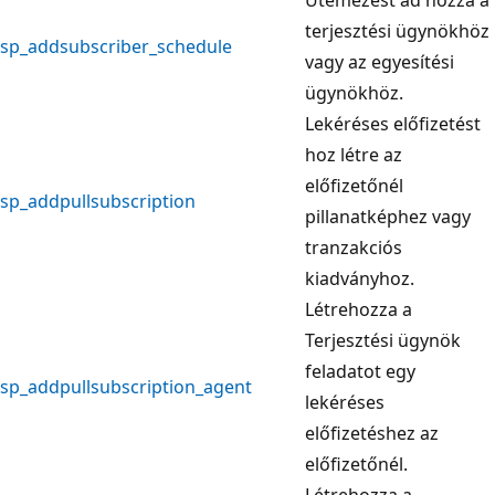
terjesztési ügynökhöz
sp_addsubscriber_schedule
vagy az egyesítési
ügynökhöz.
Lekéréses előfizetést
hoz létre az
előfizetőnél
sp_addpullsubscription
pillanatképhez vagy
tranzakciós
kiadványhoz.
Létrehozza a
Terjesztési ügynök
feladatot egy
sp_addpullsubscription_agent
lekéréses
előfizetéshez az
előfizetőnél.
Létrehozza a