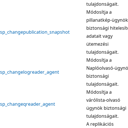
tulajdonságait.
Módosítja a
pillanatkép-ügynök
biztonsági hitelesít
sp_changepublication_snapshot
adatait vagy
ütemezési
tulajdonságait.
Módosítja a
Naplóolvasó-ügyn
sp_changelogreader_agent
biztonsági
tulajdonságait.
Módosítja a
várólista-olvasó
sp_changeqreader_agent
ügynök biztonsági
tulajdonságait.
A replikációs