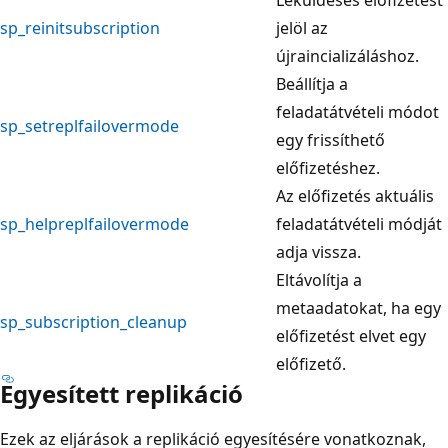
sp_reinitsubscription
jelöl az
újraincializáláshoz.
Beállítja a
feladatátvételi módot
sp_setreplfailovermode
egy frissíthető
előfizetéshez.
Az előfizetés aktuális
sp_helpreplfailovermode
feladatátvételi módját
adja vissza.
Eltávolítja a
metaadatokat, ha egy
sp_subscription_cleanup
előfizetést elvet egy
előfizető.
Egyesített replikáció
Ezek az eljárások a replikáció egyesítésére vonatkoznak,