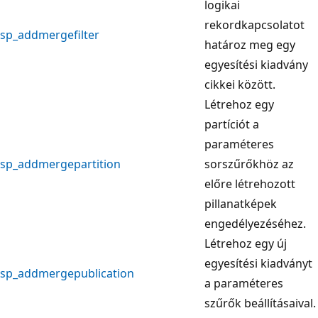
logikai
rekordkapcsolatot
sp_addmergefilter
határoz meg egy
egyesítési kiadvány
cikkei között.
Létrehoz egy
partíciót a
paraméteres
sp_addmergepartition
sorszűrőkhöz az
előre létrehozott
pillanatképek
engedélyezéséhez.
Létrehoz egy új
egyesítési kiadványt
sp_addmergepublication
a paraméteres
szűrők beállításaival.