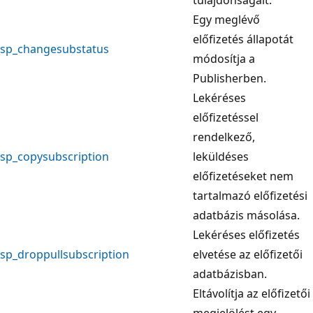
Egy meglévő
előfizetés állapotát
sp_changesubstatus
módosítja a
Publisherben.
Lekéréses
előfizetéssel
rendelkező,
sp_copysubscription
leküldéses
előfizetéseket nem
tartalmazó előfizetési
adatbázis másolása.
Lekéréses előfizetés
sp_droppullsubscription
elvetése az előfizetői
adatbázisban.
Eltávolítja az előfizetői
megjelölést egy