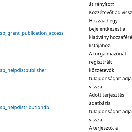
átirányított
Közzétevőt ad vissz
Hozzáad egy
bejelentkezést a
sp_grant_publication_access
kiadvány hozzáféré
listájához.
A forgalmazónál
regisztrált
sp_helpdistpublisher
közzétevők
tulajdonságait adja
vissza.
Adott terjesztési
adatbázis
sp_helpdistributiondb
tulajdonságait adja
vissza.
A terjesztő, a