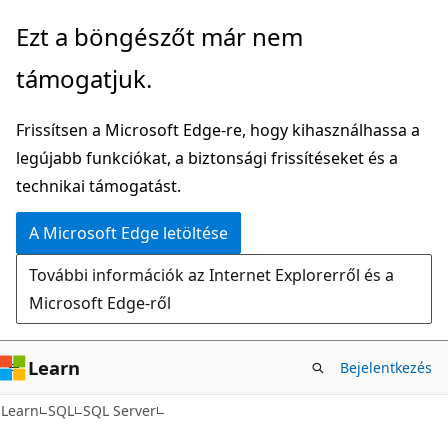
Ugrás
Ezt a böngészőt már nem
a
támogatjuk.
fő
tartalomhoz
Frissítsen a Microsoft Edge-re, hogy kihasználhassa a
legújabb funkciókat, a biztonsági frissítéseket és a
technikai támogatást.
A Microsoft Edge letöltése
További információk az Internet Explorerről és a
Microsoft Edge-ről
Learn
Bejelentkezés
Learn
SQL
SQL Server