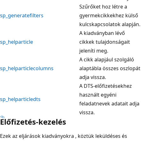
Szűrőket hoz létre a
sp_generatefilters
gyermekcikkekhez külső
kulcskapcsolatok alapján.
A kiadványban lévő
sp_helparticle
cikkek tulajdonságait
jeleníti meg.
A cikk alapjául szolgáló
sp_helparticlecolumns
alaptábla összes oszlopát
adja vissza.
A DTS-előfizetésekhez
használt egyéni
sp_helparticledts
feladatnevek adatait adja
vissza.
Előfizetés-kezelés
Ezek az eljárások kiadványokra , köztük leküldéses és