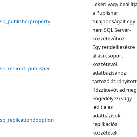
Lekéri vagy beállítj
a Publisher
sp_publisherproperty
tulajdonságait egy
nem SQL Server-
közzétevőhöz.
Egy rendelkezésre
állási csoport
közzétevői
sp_redirect_publisher
adatbázisához
tartozó átirányított
Közzétevőt ad meg
Engedélyezi vagy
letiltja az
adatbázisok
sp_replicationdboption
replikációs
közzétételi