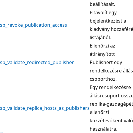
beállításait.
Eltávolít egy
bejelentkezést a
sp_revoke_publication_access
kiadvány hozzáféré
listájából.
Ellenőrzi az
átirányított
sp_validate_redirected_publisher
Publishert egy
rendelkezésre állás
csoporthoz.
Egy rendelkezésre
állási csoport össz
replika-gazdagépé
sp_validate_replica_hosts_as_publishers
ellenőrzi
közzétevőként való
használatra.