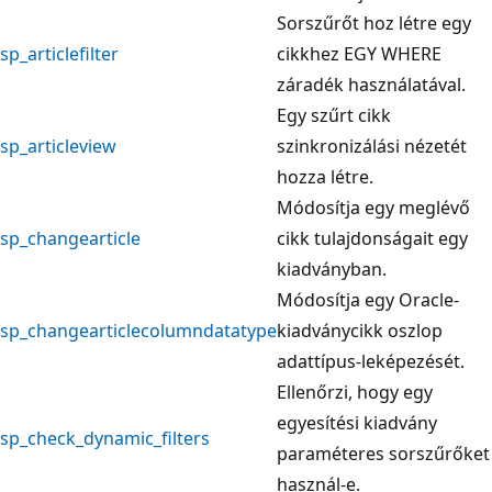
Sorszűrőt hoz létre egy
sp_articlefilter
cikkhez EGY WHERE
záradék használatával.
Egy szűrt cikk
sp_articleview
szinkronizálási nézetét
hozza létre.
Módosítja egy meglévő
sp_changearticle
cikk tulajdonságait egy
kiadványban.
Módosítja egy Oracle-
sp_changearticlecolumndatatype
kiadványcikk oszlop
adattípus-leképezését.
Ellenőrzi, hogy egy
egyesítési kiadvány
sp_check_dynamic_filters
paraméteres sorszűrőket
használ-e.