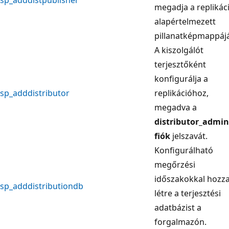
megadja a replikác
alapértelmezett
pillanatképmappájá
A kiszolgálót
terjesztőként
konfigurálja a
sp_adddistributor
replikációhoz,
megadva a
distributor_admin
fiók
jelszavát.
Konfigurálható
megőrzési
időszakokkal hozz
sp_adddistributiondb
létre a terjesztési
adatbázist a
forgalmazón.