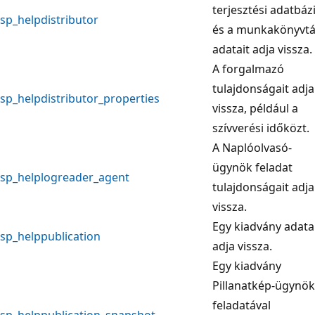
terjesztési adatbáz
sp_helpdistributor
és a munkakönyvtá
adatait adja vissza.
A forgalmazó
tulajdonságait adja
sp_helpdistributor_properties
vissza, például a
szívverési időközt.
A Naplóolvasó-
ügynök feladat
sp_helplogreader_agent
tulajdonságait adja
vissza.
Egy kiadvány adata
sp_helppublication
adja vissza.
Egy kiadvány
Pillanatkép-ügynök
feladatával
sp_helppublication_snapshot