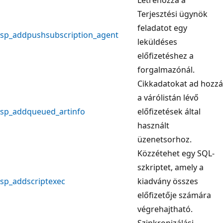
Terjesztési ügynök
feladatot egy
sp_addpushsubscription_agent
leküldéses
előfizetéshez a
forgalmazónál.
Cikkadatokat ad hozzá
a várólistán lévő
sp_addqueued_artinfo
előfizetések által
használt
üzenetsorhoz.
Közzétehet egy SQL-
szkriptet, amely a
sp_addscriptexec
kiadvány összes
előfizetője számára
végrehajtható.
Szinkronizálási