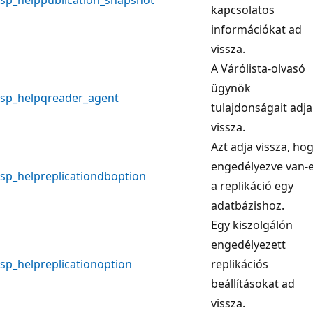
kapcsolatos
információkat ad
vissza.
A Várólista-olvasó
ügynök
sp_helpqreader_agent
tulajdonságait adja
vissza.
Azt adja vissza, ho
engedélyezve van-
sp_helpreplicationdboption
a replikáció egy
adatbázishoz.
Egy kiszolgálón
engedélyezett
sp_helpreplicationoption
replikációs
beállításokat ad
vissza.