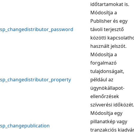
időtartamokat is.
Módosítja a
Publisher és egy
sp_changedistributor_password
távoli terjesztő
közötti kapcsolath
használt jelszót.
Módosítja a
forgalmazó
tulajdonságait,
sp_changedistributor_property
például az
ügynökállapot-
ellenőrzések
szívverési időközét
Módosítja egy
pillanatkép vagy
sp_changepublication
tranzakciós kiadvá