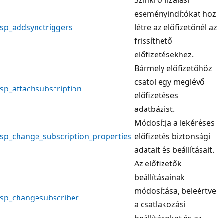
eseményindítókat hoz
sp_addsynctriggers
létre az előfizetőnél az
frissíthető
előfizetésekhez.
Bármely előfizetőhöz
csatol egy meglévő
sp_attachsubscription
előfizetéses
adatbázist.
Módosítja a lekéréses
sp_change_subscription_properties
előfizetés biztonsági
adatait és beállításait.
Az előfizetők
beállításainak
módosítása, beleértve
sp_changesubscriber
a csatlakozási
beállításokat és az