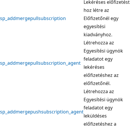
Lekéréses előfizetést
hoz létre az
sp_addmergepullsubscription
Előfizetőnél egy
egyesítési
kiadványhoz.
Létrehozza az
Egyesítési ügynök
feladatot egy
sp_addmergepullsubscription_agent
lekéréses
előfizetéshez az
előfizetőnél.
Létrehozza az
Egyesítési ügynök
feladatot egy
sp_addmergepushsubscription_agent
leküldéses
előfizetéshez a