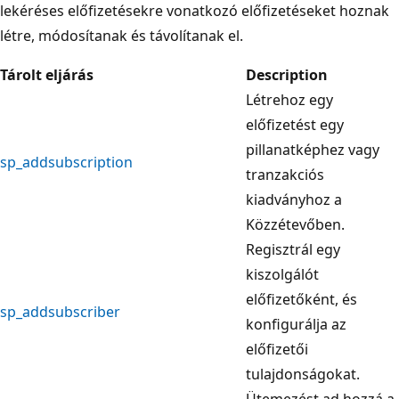
lekéréses előfizetésekre vonatkozó előfizetéseket hoznak
létre, módosítanak és távolítanak el.
Tárolt eljárás
Description
Létrehoz egy
előfizetést egy
pillanatképhez vagy
sp_addsubscription
tranzakciós
kiadványhoz a
Közzétevőben.
Regisztrál egy
kiszolgálót
előfizetőként, és
sp_addsubscriber
konfigurálja az
előfizetői
tulajdonságokat.
Ütemezést ad hozzá a