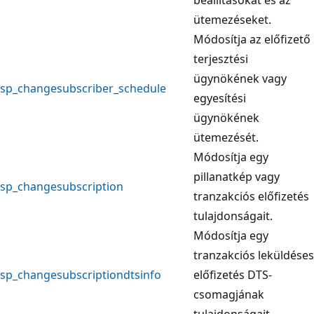
ütemezéseket.
Módosítja az előfizető
terjesztési
ügynökének vagy
sp_changesubscriber_schedule
egyesítési
ügynökének
ütemezését.
Módosítja egy
pillanatkép vagy
sp_changesubscription
tranzakciós előfizetés
tulajdonságait.
Módosítja egy
tranzakciós leküldéses
sp_changesubscriptiondtsinfo
előfizetés DTS-
csomagjának
tulajdonságait.