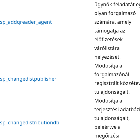
ügynök feladatát e
olyan forgalmazó
sp_addqreader_agent
számára, amely
támogatja az
előfizetések
várólistára
helyezését.
Módosítja a
forgalmazónál
sp_changedistpublisher
regisztrált közzéte
tulajdonságait.
Módosítja a
terjesztési adatbáz
tulajdonságait,
sp_changedistributiondb
beleértve a
megőrzési