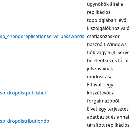
ügynökök által a
replikációs
topológiában lévő
kiszolgálókhoz val
sp_changereplicationserverpasswords
csatlakozáskor
használt Windows-
fiók vagy SQL Serve
bejelentkezés tárol
jelszavainak
módosítása.
Eltávolít egy
sp_dropdistpublisher
közzétevőt a
forgalmazóból.
Elvet egy terjesztés
adatbázist és anna
sp_dropdistributiondb
társított replikáció