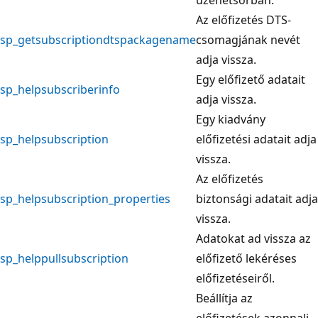
Az előfizetés DTS-
sp_getsubscriptiondtspackagename
csomagjának nevét
adja vissza.
Egy előfizető adatait
sp_helpsubscriberinfo
adja vissza.
Egy kiadvány
sp_helpsubscription
előfizetési adatait adja
vissza.
Az előfizetés
sp_helpsubscription_properties
biztonsági adatait adja
vissza.
Adatokat ad vissza az
sp_helppullsubscription
előfizető lekéréses
előfizetéseiről.
Beállítja az
előfizetések azonnali