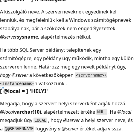
A kiszolgáló neve. A szerverneveknek egyedinek kell
lenniük, és megfelelniük kell a Windows számítógépnevek
szabályainak, bár a szóközek nem engedélyezettek.
@server
sysname
, alapértelmezés nélkül.
Ha több SQL Server példányt telepítenek egy
számítógépre, egy példány úgy működik, mintha egy külön
szerveren lenne. Határozz meg egy nevelt példányt úgy,
hogy @server
a következőképpen
<servername>\
hivatkozzunk .
<instancename>
[ @local = ] 'HELYI'
Megadja, hogy a szervert helyi szerverként adják hozzá.
@local
varchar(10)
, alapértelmezett értéke
. Ha
@local
NULL
megadjuk úgy
, hogy
@server
a helyi szerver neve, és
LOCAL
a
függvény
a @server
értéket adja vissza.
@@SERVERNAME