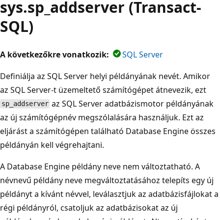
sys.sp_addserver (Transact-
SQL)
A következőkre vonatkozik:
SQL Server
Definiálja az SQL Server helyi példányának nevét. Amikor
az SQL Server-t üzemeltető számítógépet átnevezik, ezt
az SQL Server adatbázismotor példányának
sp_addserver
az új számítógépnév megszólalására használjuk. Ezt az
eljárást a számítógépen található Database Engine összes
példányán kell végrehajtani.
A Database Engine példány neve nem változtatható. A
névnevű példány neve megváltoztatásához telepíts egy új
példányt a kívánt névvel, leválasztjuk az adatbázisfájlokat a
régi példányról, csatoljuk az adatbázisokat az új