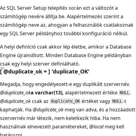
Az SQL Server Setup telepítés során ezt a változót a
számítógép nevére állítja be. Alapértelmezés szerint a
számítógép neve az, ahogyan a felhasználók csatlakoznak
egy SQL Server példányhoz további konfiguráció nélkül.
A helyi definíció csak akkor lép életbe, amikor a Database
Engine újraindított. Minden Database Engine példányban
csak egy helyi szerver definiálható.
[ @duplicate_ok = ] 'duplicate_OK'
Megadja, hogy engedélyezett-e egy duplikált szervernév.
@duplicate_ok
a varchar(13),
alapértelmezett értéke
.
NULL
@duplicate_ok
csak az
értéket vagy
-t
duplicate_OK
NULL
kaphatják. Ha
@duplicate_ok
meg van adva, és a hozzáadott
szervernév már létezik, nem keletkezik hiba. Ha nem
használnak elnevezett paramétereket,
@local
meg kell
határozni.