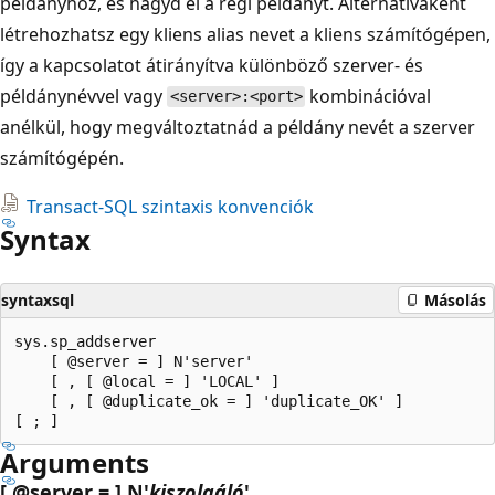
példányhoz, és hagyd el a régi példányt. Alternatívaként
létrehozhatsz egy kliens alias nevet a kliens számítógépen,
így a kapcsolatot átirányítva különböző szerver- és
példánynévvel vagy
kombinációval
<server>:<port>
anélkül, hogy megváltoztatnád a példány nevét a szerver
számítógépén.
Transact-SQL szintaxis konvenciók
Syntax
syntaxsql
Másolás
sys.sp_addserver

    [ @server = ] N'server'

    [ , [ @local = ] 'LOCAL' ]

    [ , [ @duplicate_ok = ] 'duplicate_OK' ]

Arguments
[ @server = ] N'
kiszolgáló
'