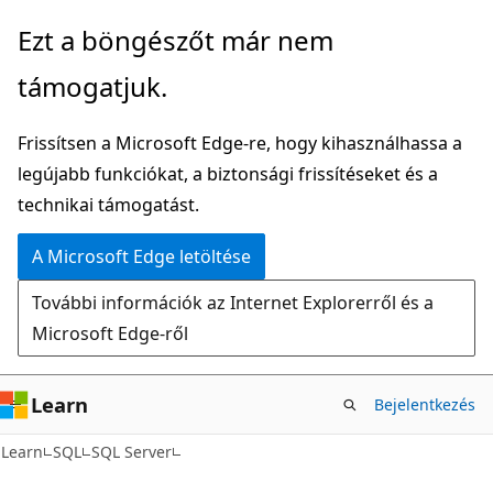
Ugrás
Ezt a böngészőt már nem
a
támogatjuk.
fő
tartalomhoz
Frissítsen a Microsoft Edge-re, hogy kihasználhassa a
legújabb funkciókat, a biztonsági frissítéseket és a
technikai támogatást.
A Microsoft Edge letöltése
További információk az Internet Explorerről és a
Microsoft Edge-ről
Learn
Bejelentkezés
Learn
SQL
SQL Server