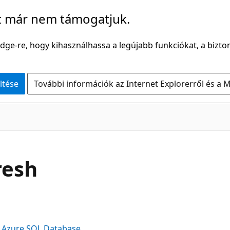
t már nem támogatjuk.
Edge-re, hogy kihasználhassa a legújabb funkciókat, a bizton
ltése
További információk az Internet Explorerről és a M
resh
Azure SQL Database