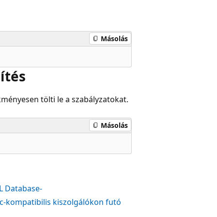
Másolás
ítés
kményesen tölti le a szabályzatokat.
Másolás
QL Database-
c-kompatibilis kiszolgálókon futó