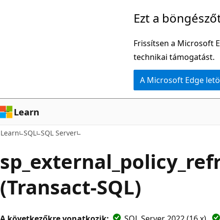
Ugrás
Ezt a böngésző
a
fő
Frissítsen a Microsoft 
tartalomhoz
technikai támogatást.
A Microsoft Edge letö
Learn
Learn
SQL
SQL Server
sp_external_policy_ref
(Transact-SQL)
A következőkre vonatkozik:
SQL Server 2022 (16.x)