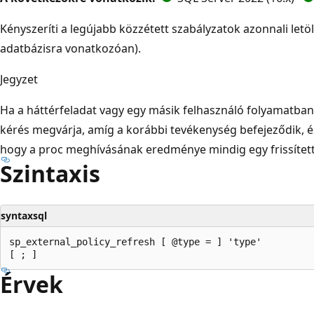
Kényszeríti a legújabb közzétett szabályzatok azonnali letö
adatbázisra vonatkozóan).
Jegyzet
Ha a háttérfeladat vagy egy másik felhasználó folyamatban
kérés megvárja, amíg a korábbi tevékenység befejeződik, és új
hogy a proc meghívásának eredménye mindig egy frissített
Szintaxis
syntaxsql
sp_external_policy_refresh [ @type = ] 'type'

Érvek