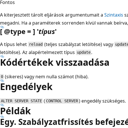
Fontos
A kiterjesztett tárolt eljárások argumentumait a
Szintaxis
sz
megadni. Ha a paraméterek sorrenden kívül vannak beírva,
[ @type = ] '
típus
'
A típus lehet
(teljes szabályzat letöltése) vagy
reload
updat
letöltése). Az alapértelmezett típus
.
update
Kódértékek visszaadása
(sikeres) vagy nem nulla számot (hiba).
0
Engedélyek
(
) engedély szükséges.
ALTER SERVER STATE
CONTROL SERVER
Példák
Egy. Szabályzatfrissítés befejez