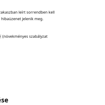
akaszban leírt sorrendben kell
 hibaüzenet jelenik meg.
(növekményes szabályzat
e
ése