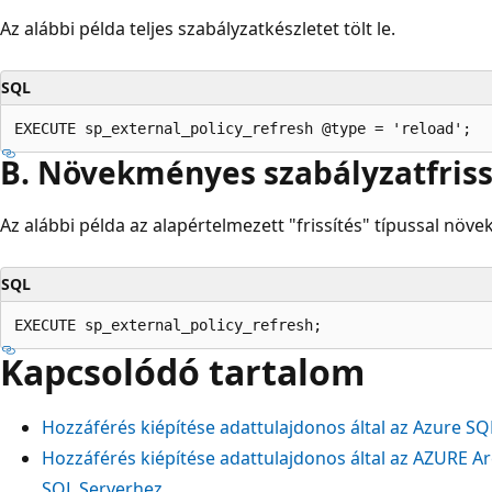
Az alábbi példa teljes szabályzatkészletet tölt le.
SQL
B. Növekményes szabályzatfriss
Az alábbi példa az alapértelmezett "frissítés" típussal növe
SQL
Kapcsolódó tartalom
Hozzáférés kiépítése adattulajdonos által az Azure S
Hozzáférés kiépítése adattulajdonos által az AZURE Ar
SQL Serverhez