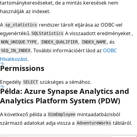
tartománykereséseket, de a mintás keresések nem
használják az indexet.
A
rendszer tárolt eljárása az ODBC-vel
sp_statistics
egyenértékű.
A visszaadott eredményeket ,
SQLStatistics
,
,
, és
NON_UNIQUE
TYPE
INDEX_QUALIFIER
INDEX_NAME
. További információért lásd az
ODBC
SEQ_IN_INDEX
Hivatkozást
.
Permissions
Engedély
szükséges a sémához.
SELECT
Példa: Azure Synapse Analytics and
Analytics Platform System (PDW)
A következő példa a
mintaadatbázisból
DimEmployee
származó adatokat adja vissza a
tábláról.
AdventureWorks