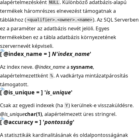
alapértelmezésként
. Különböző adatbázis-alapú
NULL
termékek háromrészes elnevezést támogatnak a
táblákhoz (
). Az SQL Serverben
<qualifier>.<owner>.<name>
ez a paraméter az adatbázis nevét jelöli. Egyes
termékekben ez a tábla adatbázis környezetének
szervernevét képviseli.
[ @index_name = ]
N'index_name
'
Az index neve.
@index_name
a
sysname
,
alapértelmezettként
. A vadkártya mintázatpárosítás
%
támogatott.
[ @is_unique = ] '
is_unique
'
Csak az egyedi indexek (ha
) kerülnek-e visszaküldésre.
Y
@is_unique
char(1)
, alapértelmezett üres stringrel.
[ @accuracy = ] '
pontosság
'
A statisztikák kardinalitásának és oldalpontosságának