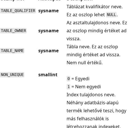
Táblázat kvalifikátor neve.
sysname
TABLE_QUALIFIER
Ez az oszlop lehet
.
NULL
Az asztaltulajdonos neve. Ez
sysname
az oszlop mindig értéket ad
TABLE_OWNER
vissza.
Tábla neve. Ez az oszlop
sysname
TABLE_NAME
mindig értéket ad vissza.
Nem null értékű.
smallint
NON_UNIQUE
= Egyedi
0
= Nem egyedi
1
Index tulajdonos neve.
Néhány adatbázis-alapú
termék lehetővé teszi, hogy
más felhasználók is
létrehozzanak indexeket,