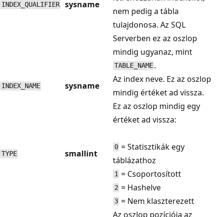
sysname
INDEX_QUALIFIER
nem pedig a tábla
tulajdonosa. Az SQL
Serverben ez az oszlop
mindig ugyanaz, mint
.
TABLE_NAME
Az index neve. Ez az oszlop
sysname
INDEX_NAME
mindig értéket ad vissza.
Ez az oszlop mindig egy
értéket ad vissza:
= Statisztikák egy
0
smallint
TYPE
táblázathoz
= Csoportosított
1
= Hashelve
2
= Nem klaszterezett
3
Az oszlop pozíciója az