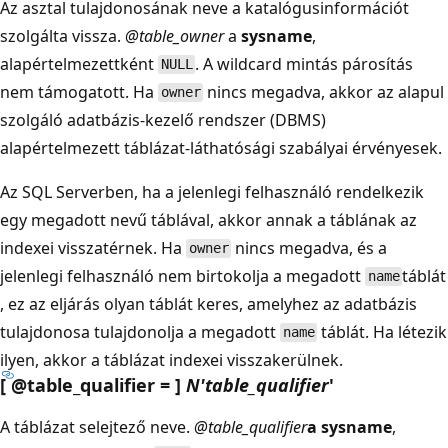
Az asztal tulajdonosának neve a katalógusinformációt
szolgálta vissza.
@table_owner
a
sysname
,
alapértelmezettként
. A wildcard mintás párosítás
NULL
nem támogatott. Ha
nincs megadva, akkor az alapul
owner
szolgáló adatbázis-kezelő rendszer (DBMS)
alapértelmezett táblázat-láthatósági szabályai érvényesek.
Az SQL Serverben, ha a jelenlegi felhasználó rendelkezik
egy megadott nevű táblával, akkor annak a táblának az
indexei visszatérnek. Ha
nincs megadva, és a
owner
jelenlegi felhasználó nem birtokolja a megadott
táblát
name
, ez az eljárás olyan táblát keres, amelyhez az adatbázis
tulajdonosa tulajdonolja a megadott
táblát. Ha létezik
name
ilyen, akkor a táblázat indexei visszakerülnek.
[ @table_qualifier = ]
N'table_qualifier
'
A táblázat selejtező neve.
@table_qualifier
a sysname
,