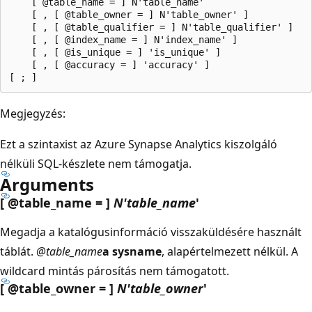
    [ @table_name = ] N'table_name'

    [ , [ @table_owner = ] N'table_owner' ]

    [ , [ @table_qualifier = ] N'table_qualifier' ]

    [ , [ @index_name = ] N'index_name' ]

    [ , [ @is_unique = ] 'is_unique' ]

    [ , [ @accuracy = ] 'accuracy' ]

Megjegyzés:
Ezt a szintaxist az Azure Synapse Analytics kiszolgáló
nélküli SQL-készlete nem támogatja.
Arguments
[ @table_name = ]
N'table_name
'
Megadja a katalógusinformáció visszaküldésére használt
táblát.
@table_name
a sysname
, alapértelmezett nélkül. A
wildcard mintás párosítás nem támogatott.
[ @table_owner = ]
N'table_owner
'