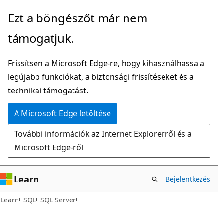
Ugrás
Ezt a böngészőt már nem
a
támogatjuk.
fő
tartalomhoz
Frissítsen a Microsoft Edge-re, hogy kihasználhassa a
legújabb funkciókat, a biztonsági frissítéseket és a
technikai támogatást.
A Microsoft Edge letöltése
További információk az Internet Explorerről és a
Microsoft Edge-ről
Learn
Bejelentkezés
Learn
SQL
SQL Server