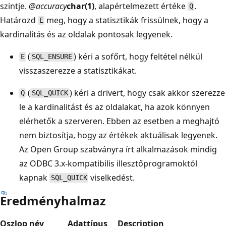
szintje.
@accuracy
char(1)
, alapértelmezett értéke
.
Q
Határozd
meg, hogy a statisztikák frissülnek, hogy a
E
kardinalitás és az oldalak pontosak legyenek.
(
) kéri a sofőrt, hogy feltétel nélkül
E
SQL_ENSURE
visszaszerezze a statisztikákat.
(
) kéri a drivert, hogy csak akkor szerezze
Q
SQL_QUICK
le a kardinalitást és az oldalakat, ha azok könnyen
elérhetők a szerveren. Ebben az esetben a meghajtó
nem biztosítja, hogy az értékek aktuálisak legyenek.
Az Open Group szabványra írt alkalmazások mindig
az ODBC 3.x-kompatibilis illesztőprogramoktól
kapnak
viselkedést.
SQL_QUICK
Eredményhalmaz
Oszlop név
Adattípus
Description