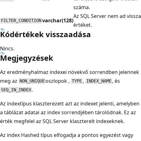
száma.
Az SQL Server nem ad vissza
varchar(128)
FILTER_CONDITION
értéket.
Kódértékek visszaadása
Nincs.
Megjegyzések
Az eredményhalmaz indexei növekvő sorrendben jelennek
meg az
oszlopok ,
,
, és
NON_UNIQUE
TYPE
INDEX_NAME
.
SEQ_IN_INDEX
Az indextípus klaszterezett azt az indexet jelenti, amelyben
a táblázat adatai az index sorrendjében tárolódnak. Ez az
érték megfelel az SQL Server klaszterelt indexeknek.
Az index Hashed típus elfogadja a pontos egyezést vagy