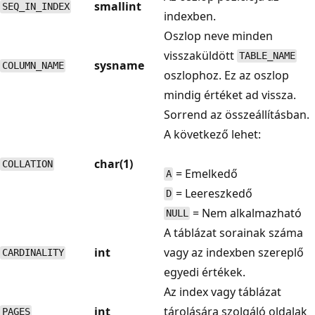
smallint
SEQ_IN_INDEX
indexben.
Oszlop neve minden
visszaküldött
TABLE_NAME
sysname
COLUMN_NAME
oszlophoz. Ez az oszlop
mindig értéket ad vissza.
Sorrend az összeállításban.
A következő lehet:
char(1)
COLLATION
= Emelkedő
A
= Leereszkedő
D
= Nem alkalmazható
NULL
A táblázat sorainak száma
int
vagy az indexben szereplő
CARDINALITY
egyedi értékek.
Az index vagy táblázat
int
tárolására szolgáló oldalak
PAGES