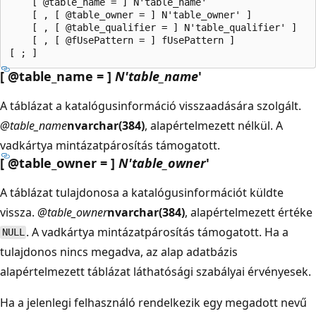
    [ @table_name = ] N'table_name'

    [ , [ @table_owner = ] N'table_owner' ]

    [ , [ @table_qualifier = ] N'table_qualifier' ]

    [ , [ @fUsePattern = ] fUsePattern ]

[ @table_name = ]
N'table_name
'
A táblázat a katalógusinformáció visszaadására szolgált.
@table_name
nvarchar(384)
, alapértelmezett nélkül. A
vadkártya mintázatpárosítás támogatott.
[ @table_owner = ]
N'table_owner
'
A táblázat tulajdonosa a katalógusinformációt küldte
vissza.
@table_owner
nvarchar(384)
, alapértelmezett értéke
. A vadkártya mintázatpárosítás támogatott. Ha a
NULL
tulajdonos nincs megadva, az alap adatbázis
alapértelmezett táblázat láthatósági szabályai érvényesek.
Ha a jelenlegi felhasználó rendelkezik egy megadott nevű