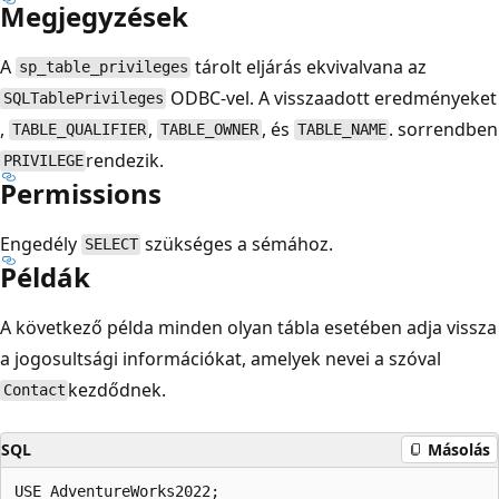
Megjegyzések
A
tárolt eljárás ekvivalvana az
sp_table_privileges
ODBC-vel. A visszaadott eredményeket
SQLTablePrivileges
,
,
, és
. sorrendben
TABLE_QUALIFIER
TABLE_OWNER
TABLE_NAME
rendezik.
PRIVILEGE
Permissions
Engedély
szükséges a sémához.
SELECT
Példák
A következő példa minden olyan tábla esetében adja vissza
a jogosultsági információkat, amelyek nevei a szóval
kezdődnek.
Contact
SQL
Másolás
USE AdventureWorks2022;
