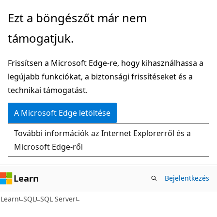
Ugrás
Ezt a böngészőt már nem
a
támogatjuk.
fő
tartalomhoz
Frissítsen a Microsoft Edge-re, hogy kihasználhassa a
legújabb funkciókat, a biztonsági frissítéseket és a
technikai támogatást.
A Microsoft Edge letöltése
További információk az Internet Explorerről és a
Microsoft Edge-ről
Learn
Bejelentkezés
Learn
SQL
SQL Server