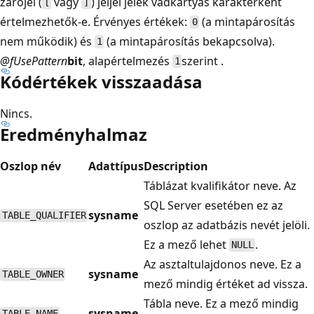
zárójel (
vagy
) jeljel jelek vadkártyás karakterként
[
]
értelmezhetők-e. Érvényes értékek:
(a mintapárosítás
0
nem működik) és
(a mintapárosítás bekapcsolva).
1
@fUsePattern
bit
, alapértelmezés
szerint .
1
Kódértékek visszaadása
Nincs.
Eredményhalmaz
Oszlop név
Adattípus
Description
Táblázat kvalifikátor neve. Az
SQL Server esetében ez az
sysname
TABLE_QUALIFIER
oszlop az adatbázis nevét jelöli.
Ez a mező lehet
.
NULL
Az asztaltulajdonos neve. Ez a
sysname
TABLE_OWNER
mező mindig értéket ad vissza.
Tábla neve. Ez a mező mindig
sysname
TABLE_NAME