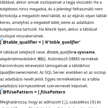
táblával, akkor annak oszlopainak a tagja visszatér. Ha a
tulajdonos
nincs megadva, és a jelenlegi felhasználó nem
birtokolja a megadott
nevű
táblát, ez az eljárás olyan táblát
keres, amelyhez
a megadott table_name
az adatbázis
tulajdonosa tartozik. Ha létezik ilyen, akkor a táblázat
oszlopai visszakerülnek.
[ @table_qualifier = ]
N'table_qualifier
'
A táblázat selejtező neve.
@table_qualifier
a sysname
,
alapértelmezésként
. Különböző DBMS termékek
NULL
háromrészes elnevezést támogatnak a táblákhoz
(
qualifier.owner.name
). Az SQL Server esetében ez az oszlop
az adatbázis nevét jelöli. Egyes termékekben ez a tábla
adatbázis környezetének szervernevét képviseli.
[ @fUsePattern = ]
fUsePattern
Meghatározza, hogy az aláhúzott (
), százalékos (
) és
_
%