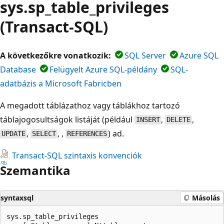
sys.sp_table_privileges
(Transact-SQL)
A következőkre vonatkozik:
SQL Server
Azure SQL
Database
Felügyelt Azure SQL-példány
SQL-
adatbázis a Microsoft Fabricben
A megadott táblázathoz vagy táblákhoz tartozó
táblajogosultságok listáját (például
,
,
INSERT
DELETE
,
, ,
) ad.
UPDATE
SELECT
REFERENCES
Transact-SQL szintaxis konvenciók
Szemantika
syntaxsql
Másolás
sys.sp_table_privileges
