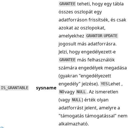
teheti, hogy egy tábla
GRANTEE
összes oszlopát egy
adatforráson frissítsék, és csak
azokat az oszlopokat,
amelyekhez
GRANTOR
UPDATE
jogosult más adatforrásra.
Jelzi, hogy engedélyezett-e
más felhasználók
GRANTEE
számára engedélyek megadása
(gyakran "engedélyezett
engedély" jelzése).
Lehet ,
YES
sysname
IS_GRANTABLE
vagy
. Az ismeretlen
NO
NULL
(vagy
) érték olyan
NULL
adatforrást jelent, amelyre a
"támogatás támogatással" nem
alkalmazható.