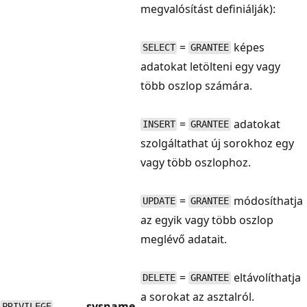
megvalósítást definiálják):
=
képes
SELECT
GRANTEE
adatokat letölteni egy vagy
több oszlop számára.
=
adatokat
INSERT
GRANTEE
szolgáltathat új sorokhoz egy
vagy több oszlophoz.
=
módosíthatja
UPDATE
GRANTEE
az egyik vagy több oszlop
meglévő adatait.
=
eltávolíthatja
DELETE
GRANTEE
a sorokat az asztalról.
sysname
PRIVILEGE