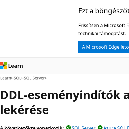
Ugrás
Ezt a böngésző
a
fő
Frissítsen a Microsoft 
tartalomhoz
technikai támogatást.
A Microsoft Edge letö
Learn
Learn
SQL
SQL Server
DDL-eseményindítók 
lekérése
A következőkre vonatkozik:
SQL Server
Azure SQL 