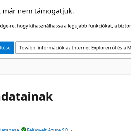
t már nem támogatjuk.
Edge-re, hogy kihasználhassa a legújabb funkciókat, a bizton
ltése
További információk az Internet Explorerről és a M
adatainak
Database
Felügyelt Azure SQL-