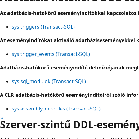
Az adatbázis-hatókörű eseményindítókkal kapcsolatos 
sys.triggers (Transact-SQL)
Az eseményindítókat aktiváló adatbáziseseményekkel k
sys.trigger_events (Transact-SQL)
Adatbázis-hatókörű eseményindító definíciójának megt
sys.sql_modulok (Transact-SQL)
A CLR adatbázis-hatókörű eseményindítóiról szóló info
sys.assembly_modules (Transact-SQL)
Szerver-szintű DDL-esemén