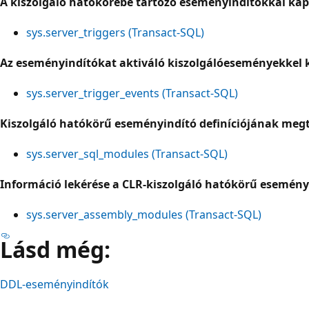
A kiszolgáló hatókörébe tartozó eseményindítókkal kap
sys.server_triggers (Transact-SQL)
Az eseményindítókat aktiváló kiszolgálóeseményekkel k
sys.server_trigger_events (Transact-SQL)
Kiszolgáló hatókörű eseményindító definíciójának meg
sys.server_sql_modules (Transact-SQL)
Információ lekérése a CLR-kiszolgáló hatókörű esemény
sys.server_assembly_modules (Transact-SQL)
Lásd még:
DDL-eseményindítók