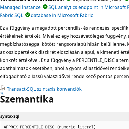
Managed Instance
SQL analytics endpoint in Microsoft 
Fabric SQL
database in Microsoft Fabric
Ez a függvény a megadott percentilis- és rendezési specifik
értékeinek értékét. Mivel ez egy hozzávetőleges függvény,
megbízhatósággal kötött rangsoralapú hibán belül lenne. M
az oszlopértékek diszkrét eloszlásán alapul, a kimeneti ér
konkrét értékével. Ez a függvény a PERCENTILE_DISC alter
adathalmazok esetében, ahol a gyors válaszidővel rendelk
elfogadható a lassú válaszidővel rendelkező pontos percent
Transact-SQL szintaxis konvenciók
Szemantika
syntaxsql
APPROX_PERCENTILE_DISC (numeric_literal)  
