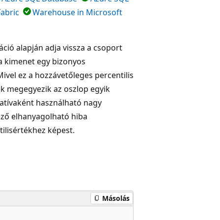
Fabric
Warehouse in Microsoft
áció alapján adja vissza a csoport
 a kimenet egy bizonyos
ivel ez a hozzávetőleges percentilis
ték megegyezik az oszlop egyik
natívaként használható nagy
ező elhanyagolható hiba
ilisértékhez képest.
Másolás