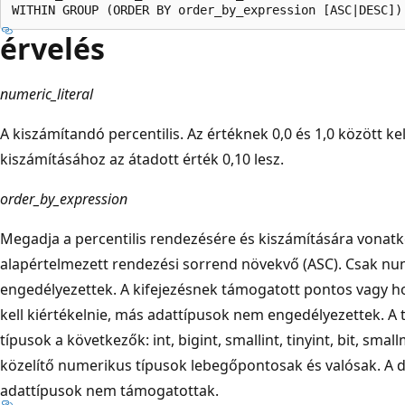
érvelés
numeric_literal
A kiszámítandó percentilis. Az értéknek 0,0 és 1,0 között kell
kiszámításához az átadott érték 0,10 lesz.
order_by_expression
Megadja a percentilis rendezésére és kiszámítására vonatko
alapértelmezett rendezési sorrend növekvő (ASC). Csak nu
engedélyezettek. A kifejezésnek támogatott pontos vagy h
kell kiértékelnie, más adattípusok nem engedélyezettek. 
típusok a következők: int, bigint, smallint, tinyint, bit, s
közelítő numerikus típusok lebegőpontosak és valósak. A 
adattípusok nem támogatottak.