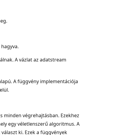
eg.
k hagyva.
álnak. A vázlat az adatstream
alapú. A függvény implementációja
lül.
os minden végrehajtásban. Ezekhez
ely egy véletlenszerű algoritmus. A
 választ ki. Ezek a függvények