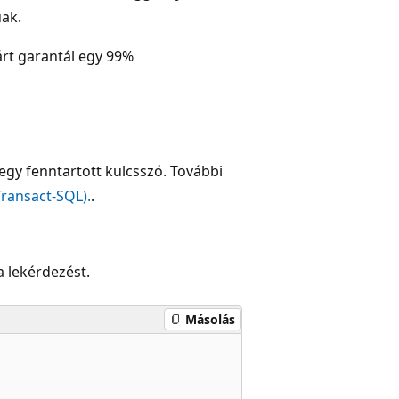
úak.
árt garantál egy 99%
egy fenntartott kulcsszó. További
Transact-SQL).
.
ta lekérdezést.
Másolás