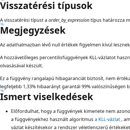
Visszatérési típusok
A visszatérési típust a
order_by_expression
típus határozza m
Megjegyzések
Az adathalmazban lévő null értékek figyelmen kívül leszne
A hozzávetőleges percentilisfüggvények KLL-vázlatot haszn
olvasásával készült.
Ez a függvény rangalapú hibagaranciát biztosít, nem érték
legfeljebb 1,33% hibaarányt garantál 99% valószínűségen be
Ismert viselkedések
Előfordulhat, hogy a függvények kimenete nem azon
a függvényekhez használt algoritmus
a KLL-vázlat
, am
vázlat készítésekor a rendszer véletlenszerű értékeket