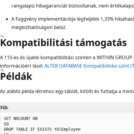
rangalapú hibagaranciát biztosítanak, nem értékalap
A függvény implementációja legfeljebb 1,33% hibahat
megbízhatóságon belül.
Kompatibilitási támogatás
A 110-es és újabb kompatibilitási szinten a WITHIN GROUP 
információért lásd:
ALTER DATABASE Kompatibilitási szint (
Példák
Az alábbi példa létrehoz egy táblát, kitölti és futtatja a min
SQL
SET NOCOUNT ON

GO

DROP TABLE IF EXISTS tblEmployee
