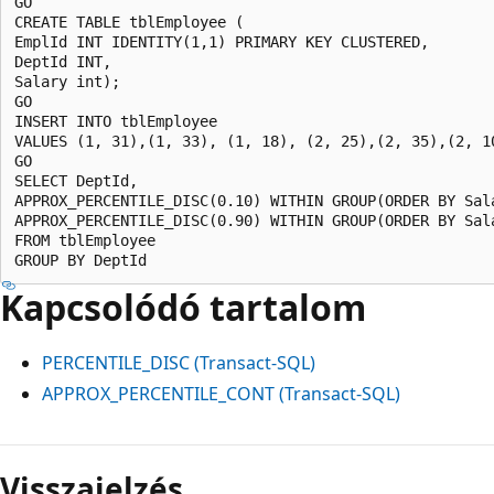
GO

CREATE TABLE tblEmployee (

EmplId INT IDENTITY(1,1) PRIMARY KEY CLUSTERED,

DeptId INT,

Salary int);

GO

INSERT INTO tblEmployee

VALUES (1, 31),(1, 33), (1, 18), (2, 25),(2, 35),(2, 1
GO

SELECT DeptId,

APPROX_PERCENTILE_DISC(0.10) WITHIN GROUP(ORDER BY Sala
APPROX_PERCENTILE_DISC(0.90) WITHIN GROUP(ORDER BY Sala
FROM tblEmployee

Kapcsolódó tartalom
PERCENTILE_DISC (Transact-SQL)
APPROX_PERCENTILE_CONT (Transact-SQL)
Visszajelzés