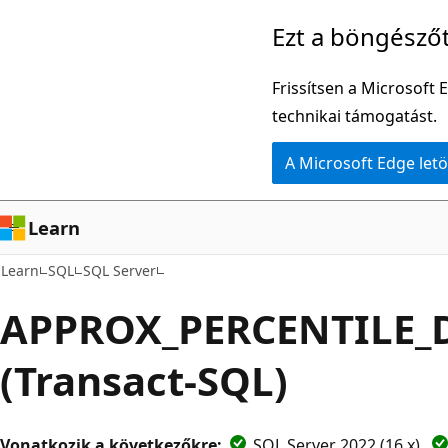
Ugrás
Ezt a böngésző
a
fő
Frissítsen a Microsoft 
tartalomhoz
technikai támogatást.
A Microsoft Edge letö
Learn
Learn
SQL
SQL Server
APPROX_PERCENTILE_
(Transact-SQL)
Vonatkozik a következőkre:
SQL Server 2022 (16.x)