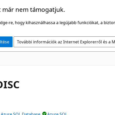
t már nem támogatjuk.
Edge-re, hogy kihasználhassa a legújabb funkciókat, a bizton
ltése
További információk az Internet Explorerről és a M
DISC
Azure SQL Database
Azure SQL