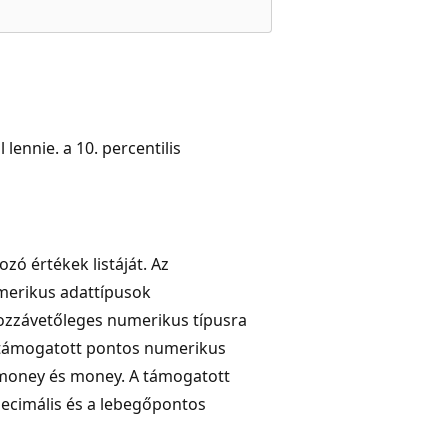
 lennie. a 10. percentilis
zó értékek listáját. Az
merikus adattípusok
ozzávetőleges numerikus típusra
A támogatott pontos numerikus
mallmoney és money. A támogatott
decimális és a lebegőpontos