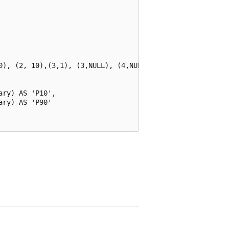
0), (2, 10),(3,1), (3,NULL), (4,NULL), (4,NULL)

ry) AS 'P10',

ry) AS 'P90'
