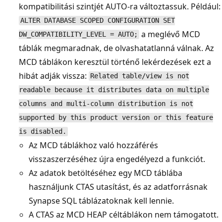
kompatibilitási szintjét AUTO-ra változtassuk. Például:
ALTER DATABASE SCOPED CONFIGURATION SET
a meglévő MCD
DW_COMPATIBILITY_LEVEL = AUTO;
táblák megmaradnak, de olvashatatlanná válnak. Az
MCD táblákon keresztül történő lekérdezések ezt a
hibát adják vissza:
Related table/view is not
readable because it distributes data on multiple
columns and multi-column distribution is not
supported by this product version or this feature
is disabled.
Az MCD táblákhoz való hozzáférés
visszaszerzéséhez újra engedélyezd a funkciót.
Az adatok betöltéséhez egy MCD táblába
használjunk CTAS utasítást, és az adatforrásnak
Synapse SQL táblázatoknak kell lennie.
A CTAS az MCD HEAP céltáblákon nem támogatott.