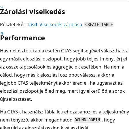
Zárolási viselkedés
Részletekért
lásd: Viselkedés zárolása
.
CREATE TABLE
Performance
Hash-elosztott tábla esetén CTAS segítségével választhatsz
egy másik eloszlási oszlopot, hogy jobb teljesítményt érj el
az összekapcsolások és aggregációk esetében. Ha nem a
célod, hogy másik eloszlási oszlopot válassz, akkor a
legjobb CTAS teljesítményt akkor éred el, ha ugyanazt az
eloszlási oszlopot jelöled meg, mert így elkerülöd a sorok
újraelosztását.
Ha CTAS-t használsz tábla létrehozásához, és a teljesítmény
nem tényező, akkor megadhatod
, hogy
ROUND_ROBIN
elkerüld az elosztási oszlop kiválasztását.