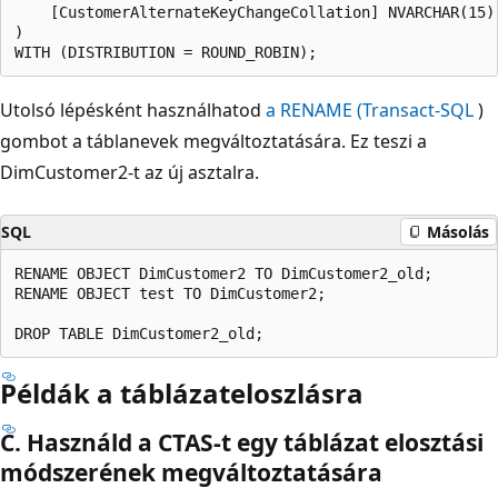
    [CustomerAlternateKeyChangeCollation] NVARCHAR(15)
)

Utolsó lépésként használhatod
a RENAME (Transact-SQL
)
gombot a táblanevek megváltoztatására. Ez teszi a
DimCustomer2-t az új asztalra.
SQL
Másolás
RENAME OBJECT DimCustomer2 TO DimCustomer2_old;

RENAME OBJECT test TO DimCustomer2;

Példák a táblázateloszlásra
C. Használd a CTAS-t egy táblázat elosztási
módszerének megváltoztatására