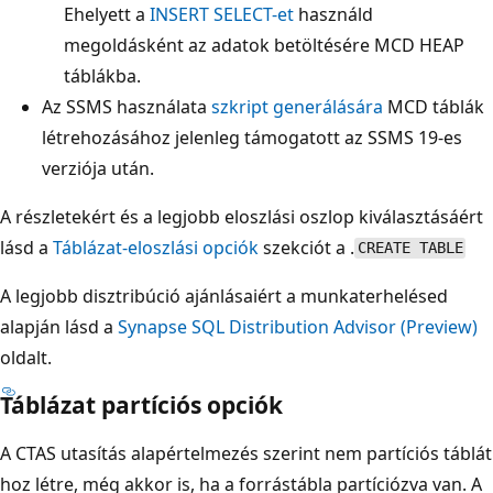
Ehelyett a
INSERT SELECT-et
használd
megoldásként az adatok betöltésére MCD HEAP
táblákba.
Az SSMS használata
szkript generálására
MCD táblák
létrehozásához jelenleg támogatott az SSMS 19-es
verziója után.
A részletekért és a legjobb eloszlási oszlop kiválasztásáért
lásd a
Táblázat-eloszlási opciók
szekciót a .
CREATE TABLE
A legjobb disztribúció ajánlásaiért a munkaterhelésed
alapján lásd a
Synapse SQL Distribution Advisor (Preview)
oldalt.
Táblázat partíciós opciók
A CTAS utasítás alapértelmezés szerint nem partíciós táblát
hoz létre, még akkor is, ha a forrástábla partíciózva van. A