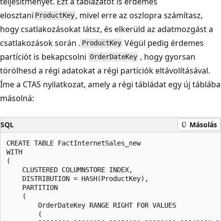
teljesítményét. Ezt a táblázatot is érdemes
elosztani
, mivel erre az oszlopra számítasz,
ProductKey
hogy csatlakozásokat látsz, és elkerüld az adatmozgást a
csatlakozások során .
Végül pedig érdemes
ProductKey
partíciót is bekapcsolni
, hogy gyorsan
OrderDateKey
törölhesd a régi adatokat a régi partíciók eltávolításával.
Íme a CTAS nyilatkozat, amely a régi tábládat egy új táblába
másolná:
SQL
Másolás
CREATE TABLE FactInternetSales_new

WITH

(

    CLUSTERED COLUMNSTORE INDEX,

    DISTRIBUTION = HASH(ProductKey),

    PARTITION

    (

        OrderDateKey RANGE RIGHT FOR VALUES

        (
