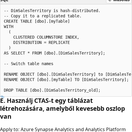
-- DimSalesTerritory is hash-distributed.

-- Copy it to a replicated table.

CREATE TABLE [dbo].[myTable]   

WITH   

  (   

    CLUSTERED COLUMNSTORE INDEX,  

    DISTRIBUTION = REPLICATE 

  )  

AS SELECT * FROM [dbo].[DimSalesTerritory]; 

-- Switch table names

RENAME OBJECT [dbo].[DimSalesTerritory] to [DimSalesTer
RENAME OBJECT [dbo].[myTable] TO [DimSalesTerritory];

E. Használj CTAS-t egy táblázat
létrehozására, amelyből kevesebb oszlop
van
Apply to: Azure Synapse Analytics and Analytics Platform