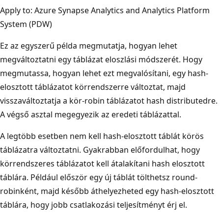
Apply to: Azure Synapse Analytics and Analytics Platform
System (PDW)
Ez az egyszerű példa megmutatja, hogyan lehet
megváltoztatni egy táblázat eloszlási módszerét. Hogy
megmutassa, hogyan lehet ezt megvalósítani, egy hash-
elosztott táblázatot körrendszerre változtat, majd
visszaváltoztatja a kör-robin táblázatot hash distributedre.
A végső asztal megegyezik az eredeti táblázattal.
A legtöbb esetben nem kell hash-elosztott táblát körös
táblázatra változtatni. Gyakrabban előfordulhat, hogy
körrendszeres táblázatot kell átalakítani hash elosztott
táblára. Például először egy új táblát tölthetsz round-
robinként, majd később áthelyezheted egy hash-elosztott
táblára, hogy jobb csatlakozási teljesítményt érj el.