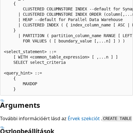
    {   

        CLUSTERED COLUMNSTORE INDEX --default for Synap
      | CLUSTERED COLUMNSTORE INDEX ORDER (column[,...n
      | HEAP --default for Parallel Data Warehouse   

      | CLUSTERED INDEX ( { index_column_name [ ASC | 
    }  

      | PARTITION ( partition_column_name RANGE [ LEFT 
        FOR VALUES ( [ boundary_value [,...n] ] ) ) 

<select_statement> ::=  

    [ WITH <common_table_expression> [ ,...n ] ]  

    SELECT select_criteria  

<query_hint> ::=

    {

        MAXDOP 

Arguments
További információért lásd az
Érvek szekciót
.
CREATE TABLE
Oszlopbeállítások