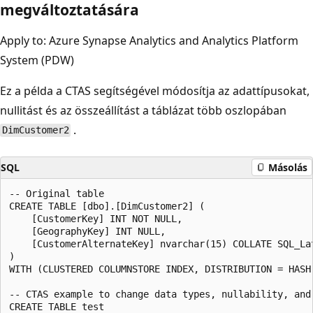
megváltoztatására
Apply to: Azure Synapse Analytics and Analytics Platform
System (PDW)
Ez a példa a CTAS segítségével módosítja az adattípusokat,
nullitást és az összeállítást a táblázat több oszlopában
.
DimCustomer2
SQL
Másolás
-- Original table 

CREATE TABLE [dbo].[DimCustomer2] (  

    [CustomerKey] INT NOT NULL,  

    [GeographyKey] INT NULL,  

    [CustomerAlternateKey] nvarchar(15) COLLATE SQL_Lat
)  

WITH (CLUSTERED COLUMNSTORE INDEX, DISTRIBUTION = HASH(
-- CTAS example to change data types, nullability, and 
CREATE TABLE test  
