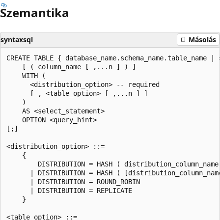
Szemantika
syntaxsql
Másolás
CREATE TABLE { database_name.schema_name.table_name | 
    [ ( column_name [ ,...n ] ) ]  

    WITH ( 

      <distribution_option> -- required

      [ , <table_option> [ ,...n ] ]    

    )  

    AS <select_statement>  

    OPTION <query_hint> 

[;]  

<distribution_option> ::=

    { 

        DISTRIBUTION = HASH ( distribution_column_name 
      | DISTRIBUTION = HASH ( [distribution_column_name
      | DISTRIBUTION = ROUND_ROBIN 

      | DISTRIBUTION = REPLICATE

    }   

<table_option> ::= 
