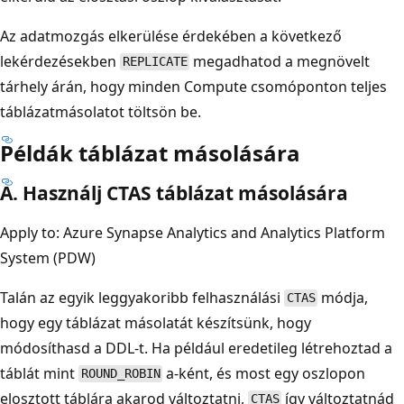
Az adatmozgás elkerülése érdekében a következő
lekérdezésekben
megadhatod a megnövelt
REPLICATE
tárhely árán, hogy minden Compute csomóponton teljes
táblázatmásolatot töltsön be.
Példák táblázat másolására
A. Használj CTAS táblázat másolására
Apply to: Azure Synapse Analytics and Analytics Platform
System (PDW)
Talán az egyik leggyakoribb felhasználási
módja,
CTAS
hogy egy táblázat másolatát készítsünk, hogy
módosíthasd a DDL-t. Ha például eredetileg létrehoztad a
táblát mint
a-ként, és most egy oszlopon
ROUND_ROBIN
elosztott táblára akarod változtatni,
így változtatnád
CTAS