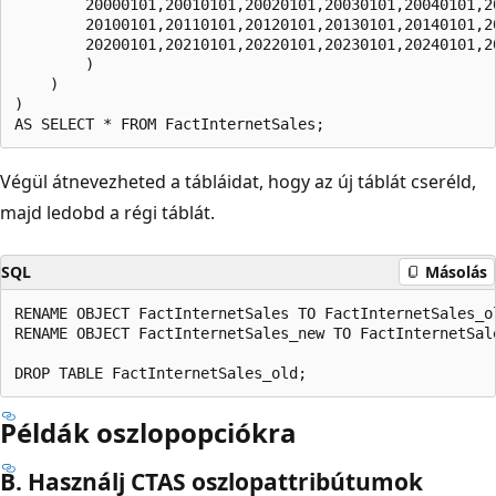
        20000101,20010101,20020101,20030101,20040101,2
        20100101,20110101,20120101,20130101,20140101,2
        20200101,20210101,20220101,20230101,20240101,2
        )

    )

)

Végül átnevezheted a tábláidat, hogy az új táblát cseréld,
majd ledobd a régi táblát.
SQL
Másolás
RENAME OBJECT FactInternetSales TO FactInternetSales_ol
RENAME OBJECT FactInternetSales_new TO FactInternetSale
Példák oszlopopciókra
B. Használj CTAS oszlopattribútumok