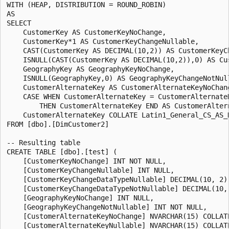
WITH (HEAP, DISTRIBUTION = ROUND_ROBIN)  

AS  

SELECT  

    CustomerKey AS CustomerKeyNoChange,  

    CustomerKey*1 AS CustomerKeyChangeNullable,  

    CAST(CustomerKey AS DECIMAL(10,2)) AS CustomerKeyCh
    ISNULL(CAST(CustomerKey AS DECIMAL(10,2)),0) AS Cu
    GeographyKey AS GeographyKeyNoChange,  

    ISNULL(GeographyKey,0) AS GeographyKeyChangeNotNull
    CustomerAlternateKey AS CustomerAlternateKeyNoChang
    CASE WHEN CustomerAlternateKey = CustomerAlternateK
        THEN CustomerAlternateKey END AS CustomerAltern
    CustomerAlternateKey COLLATE Latin1_General_CS_AS_
FROM [dbo].[DimCustomer2]  

-- Resulting table 

CREATE TABLE [dbo].[test] (

    [CustomerKeyNoChange] INT NOT NULL, 

    [CustomerKeyChangeNullable] INT NULL, 

    [CustomerKeyChangeDataTypeNullable] DECIMAL(10, 2) 
    [CustomerKeyChangeDataTypeNotNullable] DECIMAL(10, 
    [GeographyKeyNoChange] INT NULL, 

    [GeographyKeyChangeNotNullable] INT NOT NULL, 

    [CustomerAlternateKeyNoChange] NVARCHAR(15) COLLAT
    [CustomerAlternateKeyNullable] NVARCHAR(15) COLLAT