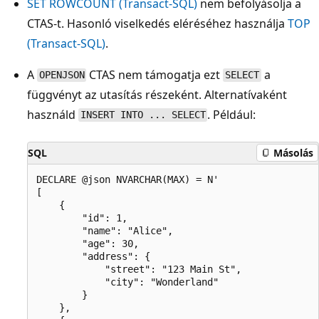
SET ROWCOUNT (Transact-SQL)
nem befolyásolja a
CTAS-t. Hasonló viselkedés eléréséhez használja
TOP
(Transact-SQL)
.
A
CTAS nem támogatja ezt
a
OPENJSON
SELECT
függvényt az utasítás részeként. Alternatívaként
használd
. Például:
INSERT INTO ... SELECT
SQL
Másolás
DECLARE @json NVARCHAR(MAX) = N'

[

    {

        "id": 1,

        "name": "Alice",

        "age": 30,

        "address": {

            "street": "123 Main St",

            "city": "Wonderland"

        }

    },
