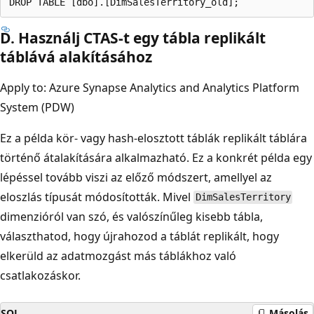
D. Használj CTAS-t egy tábla replikált
táblává alakításához
Apply to: Azure Synapse Analytics and Analytics Platform
System (PDW)
Ez a példa kör- vagy hash-elosztott táblák replikált táblára
történő átalakítására alkalmazható. Ez a konkrét példa egy
lépéssel tovább viszi az előző módszert, amellyel az
eloszlás típusát módosították. Mivel
DimSalesTerritory
dimenzióról van szó, és valószínűleg kisebb tábla,
választhatod, hogy újrahozod a táblát replikált, hogy
elkerüld az adatmozgást más táblákhoz való
csatlakozáskor.
SQL
Másolás