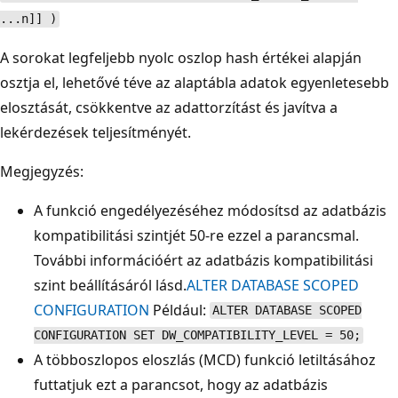
...n]] )
A sorokat legfeljebb nyolc oszlop hash értékei alapján
osztja el, lehetővé téve az alaptábla adatok egyenletesebb
elosztását, csökkentve az adattorzítást és javítva a
lekérdezések teljesítményét.
Megjegyzés:
A funkció engedélyezéséhez módosítsd az adatbázis
kompatibilitási szintjét 50-re ezzel a parancsmal.
További információért az adatbázis kompatibilitási
szint beállításáról lásd.
ALTER DATABASE SCOPED
CONFIGURATION
Például:
ALTER DATABASE SCOPED
CONFIGURATION SET DW_COMPATIBILITY_LEVEL = 50;
A többoszlopos eloszlás (MCD) funkció letiltásához
futtatjuk ezt a parancsot, hogy az adatbázis