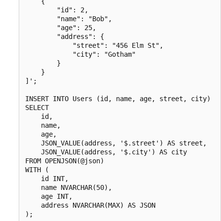
    {

        "id": 2,

        "name": "Bob",

        "age": 25,

        "address": {

            "street": "456 Elm St",

            "city": "Gotham"

        }

    }

]';

INSERT INTO Users (id, name, age, street, city)

SELECT 

    id,

    name,

    age,

    JSON_VALUE(address, '$.street') AS street,

    JSON_VALUE(address, '$.city') AS city

FROM OPENJSON(@json)

WITH (

    id INT,

    name NVARCHAR(50),

    age INT,

    address NVARCHAR(MAX) AS JSON
