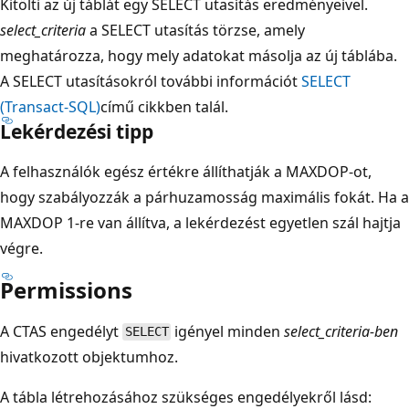
Kitölti az új táblát egy SELECT utasítás eredményeivel.
select_criteria
a SELECT utasítás törzse, amely
meghatározza, hogy mely adatokat másolja az új táblába.
A SELECT utasításokról további információt
SELECT
(Transact-SQL)
című cikkben talál.
Lekérdezési tipp
A felhasználók egész értékre állíthatják a MAXDOP-ot,
hogy szabályozzák a párhuzamosság maximális fokát. Ha a
MAXDOP 1-re van állítva, a lekérdezést egyetlen szál hajtja
végre.
Permissions
A CTAS engedélyt
igényel minden
select_criteria-ben
SELECT
hivatkozott objektumhoz.
A tábla létrehozásához szükséges engedélyekről lásd: