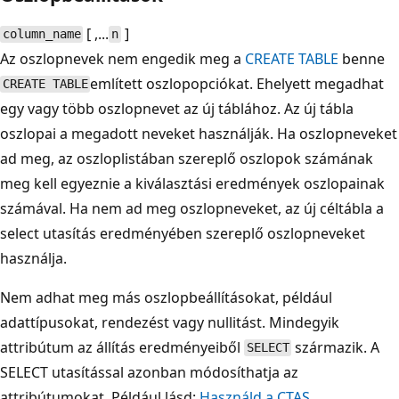
[ ,...
]
column_name
n
Az oszlopnevek nem engedik meg a
CREATE TABLE
benne
említett oszlopopciókat. Ehelyett megadhat
CREATE TABLE
egy vagy több oszlopnevet az új táblához. Az új tábla
oszlopai a megadott neveket használják. Ha oszlopneveket
ad meg, az oszloplistában szereplő oszlopok számának
meg kell egyeznie a kiválasztási eredmények oszlopainak
számával. Ha nem ad meg oszlopneveket, az új céltábla a
select utasítás eredményében szereplő oszlopneveket
használja.
Nem adhat meg más oszlopbeállításokat, például
adattípusokat, rendezést vagy nullitást. Mindegyik
attribútum az állítás eredményeiből
származik. A
SELECT
SELECT utasítással azonban módosíthatja az
attribútumokat. Például lásd:
Használd a CTAS