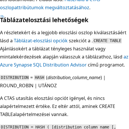
oszlopattribútumok megváltoztatásához
.
Táblázatelosztási lehetőségek
A részletekért és a legjobb eloszlási oszlop kiválasztásáért
lásd a
Táblázat-eloszlási opciók
szekciót a .
CREATE TABLE
Ajánlásokért a táblázat tényleges használat vagy
mintalekérdezések alapján válasszuk a táblázathoz, lásd
az
Azure Synapse SQL Distribution Advisor
című programot.
=
(
distribution_column_name
) |
DISTRIBUTION
HASH
ROUND_ROBIN | UTÁNOZ
A CTAS utasítás elosztási opciót igényel, és nincs
alapértelmezett értéke. Ez eltér attól, aminek CREATE
TABLEalapértelmezései vannak.
DISTRIBUTION = HASH ( [distribution_column_name [,