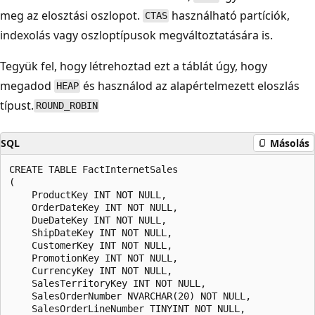
meg az elosztási oszlopot.
használható partíciók,
CTAS
indexolás vagy oszloptípusok megváltoztatására is.
Tegyük fel, hogy létrehoztad ezt a táblát úgy, hogy
megadod
és használod az alapértelmezett eloszlás
HEAP
típust.
ROUND_ROBIN
SQL
Másolás
CREATE TABLE FactInternetSales

(

    ProductKey INT NOT NULL,

    OrderDateKey INT NOT NULL,

    DueDateKey INT NOT NULL,

    ShipDateKey INT NOT NULL,

    CustomerKey INT NOT NULL,

    PromotionKey INT NOT NULL,

    CurrencyKey INT NOT NULL,

    SalesTerritoryKey INT NOT NULL,

    SalesOrderNumber NVARCHAR(20) NOT NULL,

    SalesOrderLineNumber TINYINT NOT NULL,
