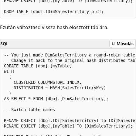
RENAME OBJECT [dbo].[myTable] TO [DimSalesTerritory];

Ezután változtasd vissza hash elosztott táblára.
SQL
Másolás
-- You just made DimSalesTerritory a round-robin table.
-- Change it back to the original hash-distributed tabl
CREATE TABLE [dbo].[myTable]   

WITH   

  (   

    CLUSTERED COLUMNSTORE INDEX,  

    DISTRIBUTION = HASH(SalesTerritoryKey) 

  )  

AS SELECT * FROM [dbo].[DimSalesTerritory]; 

-- Switch table names

RENAME OBJECT [dbo].[DimSalesTerritory] to [DimSalesTer
RENAME OBJECT [dbo].[myTable] TO [DimSalesTerritory];
