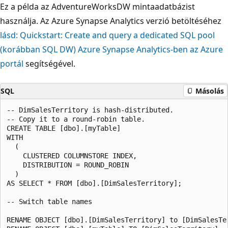
Ez a példa az AdventureWorksDW mintaadatbázist
használja. Az Azure Synapse Analytics verzió betöltéséhez
lásd: Quickstart: Create and query a dedicated SQL pool
(korábban SQL DW) Azure Synapse Analytics-ben az Azure
portál
segítségével.
SQL
Másolás
-- DimSalesTerritory is hash-distributed.

-- Copy it to a round-robin table.

CREATE TABLE [dbo].[myTable]   

WITH   

  (   

    CLUSTERED COLUMNSTORE INDEX,  

    DISTRIBUTION = ROUND_ROBIN  

  )  

AS SELECT * FROM [dbo].[DimSalesTerritory]; 

-- Switch table names

RENAME OBJECT [dbo].[DimSalesTerritory] to [DimSalesTer