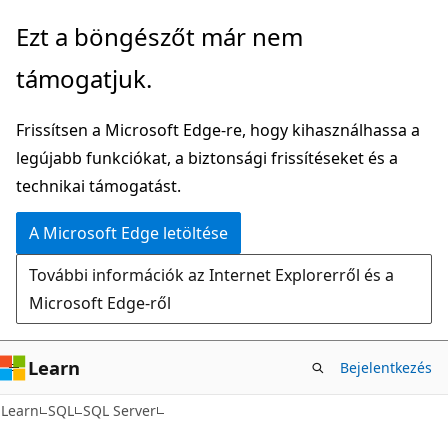
Ugrás
Ezt a böngészőt már nem
a
támogatjuk.
fő
tartalomhoz
Frissítsen a Microsoft Edge-re, hogy kihasználhassa a
legújabb funkciókat, a biztonsági frissítéseket és a
technikai támogatást.
A Microsoft Edge letöltése
További információk az Internet Explorerről és a
Microsoft Edge-ről
Learn
Bejelentkezés
Learn
SQL
SQL Server