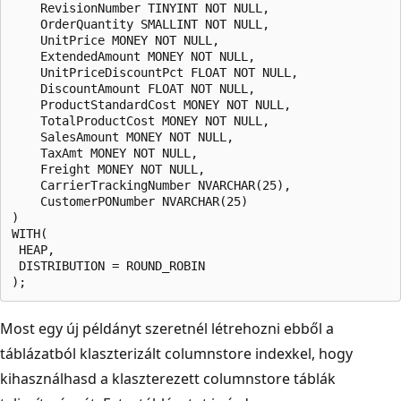
    RevisionNumber TINYINT NOT NULL,

    OrderQuantity SMALLINT NOT NULL,

    UnitPrice MONEY NOT NULL,

    ExtendedAmount MONEY NOT NULL,

    UnitPriceDiscountPct FLOAT NOT NULL,

    DiscountAmount FLOAT NOT NULL,

    ProductStandardCost MONEY NOT NULL,

    TotalProductCost MONEY NOT NULL,

    SalesAmount MONEY NOT NULL,

    TaxAmt MONEY NOT NULL,

    Freight MONEY NOT NULL,

    CarrierTrackingNumber NVARCHAR(25),

    CustomerPONumber NVARCHAR(25)

)

WITH( 

 HEAP, 

 DISTRIBUTION = ROUND_ROBIN 

Most egy új példányt szeretnél létrehozni ebből a
táblázatból klaszterizált columnstore indexkel, hogy
kihasználhasd a klaszterezett columnstore táblák