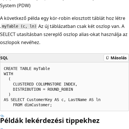
System (PDW)
A következő példa egy kör-robin elosztott táblát hoz létre
.
Az új táblázatban csak két oszlop van. A
myTable (c, ln)
SELECT utasításban szereplő oszlop alias-okat használja az
oszlopok nevéhez.
SQL
Másolás
CREATE TABLE myTable  

WITH   

  (   

    CLUSTERED COLUMNSTORE INDEX,  

    DISTRIBUTION = ROUND_ROBIN  

  )  

AS SELECT CustomerKey AS c, LastName AS ln  

Példák lekérdezési tippekhez