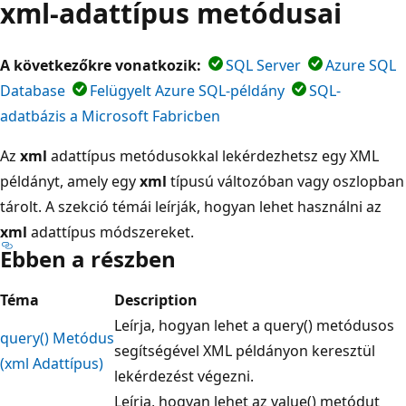
xml-adattípus metódusai
A következőkre vonatkozik:
SQL Server
Azure SQL
Database
Felügyelt Azure SQL-példány
SQL-
adatbázis a Microsoft Fabricben
Az
xml
adattípus metódusokkal lekérdezhetsz egy XML
példányt, amely egy
xml
típusú változóban vagy oszlopban
tárolt. A szekció témái leírják, hogyan lehet használni az
xml
adattípus módszereket.
Ebben a részben
Téma
Description
Leírja, hogyan lehet a query() metódusos
query() Metódus
segítségével XML példányon keresztül
(xml Adattípus)
lekérdezést végezni.
Leírja, hogyan lehet az value() metódut