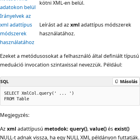
kötni XML-en belül.
adatokon belül
Irányelvek az
xml adattípus
Leírást ad az
xml
adattípus módszerek
módszerek
használatához.
használatához
Ezeket a metódusosokat a felhasználó által definiált típusú
meduáció invocation szintaxissal nevezzük. Például:
SQL
Másolás
SELECT XmlCol.query(' ... ')  

Megjegyzés:
Az
xml
adattípusú
metodok: query()
,
value()
és
exist()
NULL-t adnak vissza, ha egy NULL XML példányon futtatják.