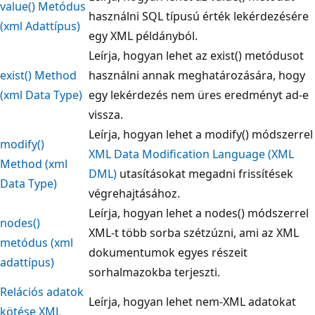
value() Metódus
használni SQL típusú érték lekérdezésére
(xml Adattípus)
egy XML példányból.
Leírja, hogyan lehet az exist() metódusot
exist() Method
használni annak meghatározására, hogy
(xml Data Type)
egy lekérdezés nem üres eredményt ad-e
vissza.
Leírja, hogyan lehet a modify() módszerrel
modify()
XML Data Modification Language (XML
Method (xml
DML)
utasításokat megadni frissítések
Data Type)
végrehajtásához.
Leírja, hogyan lehet a nodes() módszerrel
nodes()
XML-t több sorba szétzúzni, ami az XML
metódus (xml
dokumentumok egyes részeit
adattípus)
sorhalmazokba terjeszti.
Relációs adatok
Leírja, hogyan lehet nem-XML adatokat
kötése XML