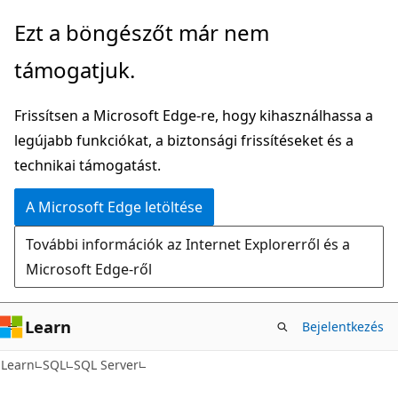
Ugrás
Ezt a böngészőt már nem
a
támogatjuk.
fő
tartalomhoz
Frissítsen a Microsoft Edge-re, hogy kihasználhassa a
legújabb funkciókat, a biztonsági frissítéseket és a
technikai támogatást.
A Microsoft Edge letöltése
További információk az Internet Explorerről és a
Microsoft Edge-ről
Learn
Bejelentkezés
Learn
SQL
SQL Server