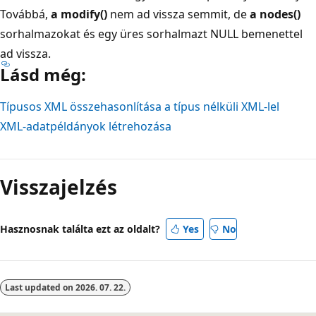
Továbbá,
a modify()
nem ad vissza semmit, de
a nodes()
sorhalmazokat és egy üres sorhalmazt NULL bemenettel
ad vissza.
Lásd még:
Típusos XML összehasonlítása a típus nélküli XML-lel
XML-adatpéldányok létrehozása
Olvasási
mód
Visszajelzés
letiltva
Hasznosnak találta ezt az oldalt?
Yes
No
Last updated on
2026. 07. 22.